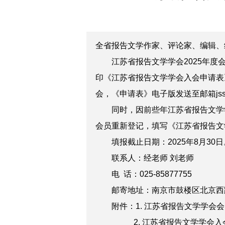
全省
报告文学
作家
、评论家、编辑、
江苏省
报告文学学会2025年度
印
《江苏省
报告文学学会入会申请表
会，《
申请表
》
电子版发
送
至邮箱jss
同时，因前些年江苏省报告文学
会员重新登记，填写《
江苏省
报告文
填报
截止日期：20
25
年
8
月
30
日
联系人：经老师 刘老师
电 话：025-85877755
邮寄地址：南京市鼓楼区北京西
附件：
1. 江苏省
报告文学学会
会
2. 江苏省
报告文学学会入