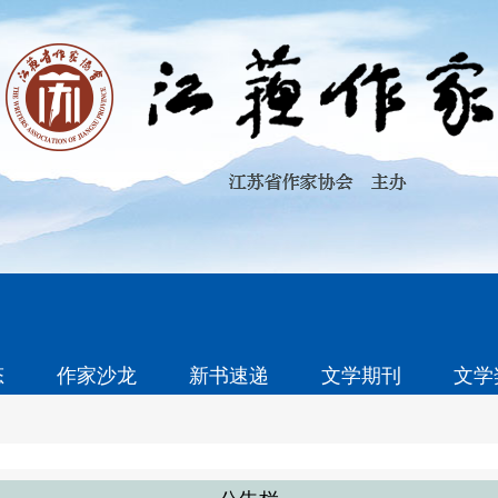
态
作家沙龙
新书速递
文学期刊
文学