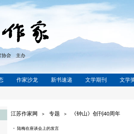
态
作家沙龙
新书速递
文学期刊
文学
江苏作家网
专题
《钟山》创刊40周年
>
>
陆梅在座谈会上的发言