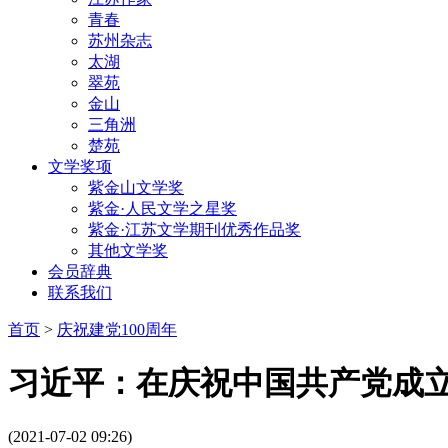
青春
苏州杂志
太湖
翠苑
金山
三角洲
楚苑
文学奖项
紫金山文学奖
紫金·人民文学之星奖
紫金·江苏文学期刊优秀作品奖
其他文学奖
会员辞典
联系我们
首页
>
庆祝建党100周年
习近平：在庆祝中国共产党成
(2021-07-02 09:26)