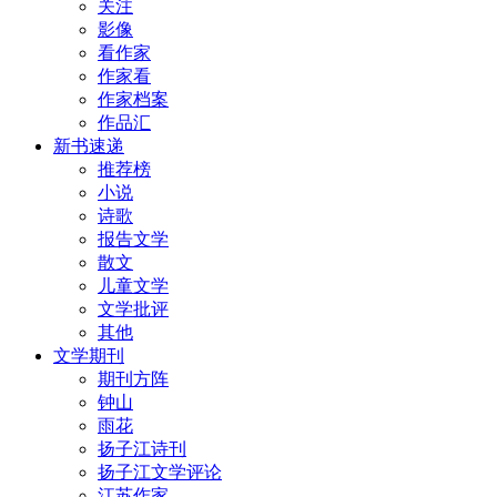
关注
影像
看作家
作家看
作家档案
作品汇
新书速递
推荐榜
小说
诗歌
报告文学
散文
儿童文学
文学批评
其他
文学期刊
期刊方阵
钟山
雨花
扬子江诗刊
扬子江文学评论
江苏作家