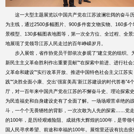
这一大型主题展览以中国共产党在江苏波澜壮阔的奋斗
为主线，通过
2500
多幅图片、
900
多件套文物实物、
160
多个
景模型、
130
多幅图表地图等，第一次全方位、全过程、全景
地展现了党领导江苏人民走过的百年峥嵘岁月。
步入展馆，省作协党员干部依次参观了
“
建立党的组织、
新民主主义革命胜利作出重要贡献
”“
在探索中前进、进行社会
义革命和建设
”“
实行改革开放、推进中国特色社会主义江苏实
践
”“
决胜全面小康、交出
‘
强富美高
’
新江苏建设的时代答卷
”4
厅，对一百年来中国共产党在江苏的不懈奋斗史、理论探索
为民造福史和自身建设史有了全面了解。一场场艰苦卓绝的
斗，一个个无畏牺牲的背影，一次次敢为人先的探索……党
的
100
年，是历经艰难险阻、成就伟大辉煌的
100
年，是带领
国人民寻求希望、前途和幸福的
100
年。展馆里还设有抗击疫