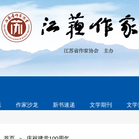
态
作家沙龙
新书速递
文学期刊
文学
首页
庆祝建党100周年
>