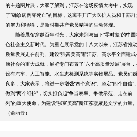
的主题图片展，大家了解到，江苏在这场疫情大考中，实现
了“确诊病例零死亡”的目标，这离不开广大医护人员和干部群
的努力和牺牲，是新时期共产党员精神的生动体现。
随着展馆穿越百年时光，大家来到与当下“零时差”的中国
色社会主义新时代。为重点展示党的十八大以来，江苏省推
质量发展走在前列、建设“强富美高”新江苏、高水平全面建成
康社会的重大成就，展览专门布置了“六个高质量发展”展台，
设有汽车、人工智能、水生态检测系统等实物展品。党员们
良多，大家表示，将进一步增强
“
四个意识
”
、坚定
“
四个自信
”
做到
“
两个维护
”
，切实担负起
“
争当表率、争做示范、走在前
列
”
的重大使命，为建设
“
强富美高
”
新江苏凝聚起文学的力量
（俞丽云）