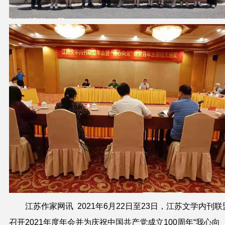
江苏作家网讯
2021
年
6
月
22
日至
23
日，江苏文学内刊联
召开
2021
年度年会并为
庆祝中国共产党成立
100
周年“我心向