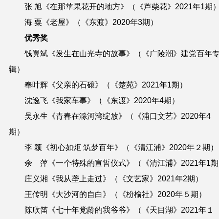
张 旭《在那苹果花开的地方》（《芦柴花》
2021
年
1
期
海 粟《老屋》（《东渡》
2020
年
3
期）
优秀奖
钱翼斌《发生在山光寺的故事》（《广陵潮》建党百年
辑）
奉叶辉《父亲的石磙》（《楚苑》
2021
年
1
期）
沈逸飞《我家车事》（《东渡》
2020
年
4
期）
吴永生《青春在滁河湾绽放》（《浦口文艺》
2020
年
4
期）
李 颖《初心如炬 筑梦百年》（《清江浦》
2020
年２期）
余 萍《一个特殊的宣誓仪式》（《清江浦》
2021
年
1
期
庄义湘《我从垄上走过》（《文艺家》
2021
年
2
期）
王传明《大沙河的自白》（《枌榆社》
2020
年５期）
陈欣笛《七十年党龄的我爷爷》（《天目湖》
2021
年１