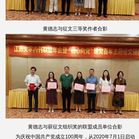
黄德志与征文三等奖作者合影
黄德志与获征文组织奖的联盟成员单位合影
为庆祝中国共产党成立
100
周年，从
2020
年
7
月
1
日启动