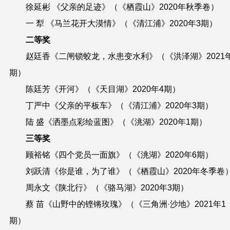
徐延彬
《父亲的足迹》（《栖霞山》
2020
年秋季卷）
一 犁
《马兰花开大漠情》（《清江浦》
2020
年
3
期）
二等奖
赵廷香
《二闸锁蛟龙，水患变水利》（《洪泽湖》
2021
期）
陈廷芳
《开河》（《天目湖》
2020
年
4
期）
丁严中
《父亲的平板车》（《清江浦》
2020
年
3
期）
陆 盛
《洒墨点彩绘蓝图》（《洮湖》
2020
年
1
期）
三等奖
顾裕铭
《四个党员一面旗》（《洮湖》
2020
年
6
期）
刘跃清
《你是谁，为了谁》（《栖霞山》
2020
年冬季卷
周永文
《陕北行》（《骆马湖》
2020
年
3
期）
蔡 苗
《山野中的铿锵玫瑰》（《三角洲·沙地》
2021
年
1
期）