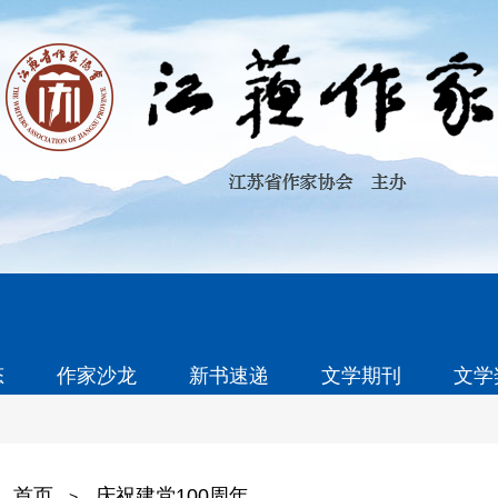
态
作家沙龙
新书速递
文学期刊
文学
首页
庆祝建党100周年
>