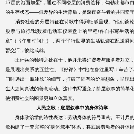
17层的泡面加蛋”，通过不同楼层的消费选择，勾勒出都市
的生存状态——似差异的生活背后，是深夜奋斗者的共同坚
消费社会的分层特征在诗歌中得到细腻呈现。“他们谈
股票与旅行/我数着电动车仪表盘上的里程/各自书写生活
章”（《午餐时间》），两个平行世界的生活轨迹在配送瞬
暂交汇，彼此成就。
王计兵的独特之处在于，他并未将消费者与服务者对立
是展现出关系的互益性。《好评》中“她在备注里写：辛苦了
门时递出一瓶冰饮”的细节，打破了固有的阶层想象，呈现
生人之间真诚的善意流动。这种书写避免了阶层叙事的简单
使消费社会的图景更加立体真实。
人民之歌：底层叙事中的身体诗学
身体政治学的诗性表达：劳动身体的符号重构。王计兵
歌构建了一套完整的“身体叙事”体系，将底层劳动者的身体