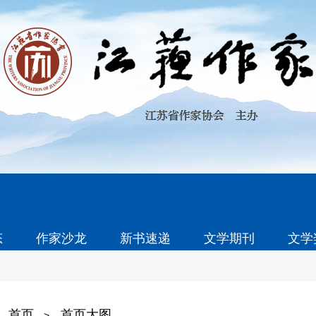
态
作家沙龙
新书速递
文学期刊
文学
首页
首页大图
>