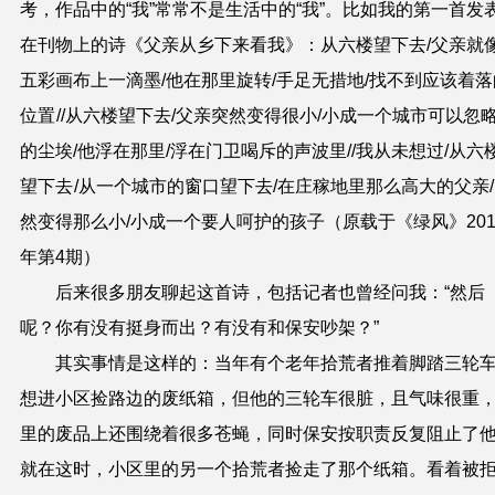
考，作品中的“我”常常不是生活中的“我”。比如我的第一首发
在刊物上的诗《父亲从乡下来看我》：
从六楼望下去/父亲就像
五彩画布上一滴墨/他在那里旋转/手足无措地/找不到应该着落
位置 //从六楼望下去/父亲突然变得很小/小成一个城市可以忽
的尘埃/他浮在那里/浮在门卫喝斥的声波里//我从未想过/从六
望下去 /从一个城市的窗口望下去/在庄稼地里那么高大的父亲
然变得那么小/小成一个要人呵护的孩子
（原载于《绿风》201
年第4期）
后来很多朋友聊起这首诗，包括记者也曾经问我：“然后
呢？你有没有挺身而出？有没有和保安吵架？”
其实事情是这样的：当年有个老年拾荒者推着脚踏三轮
想进小区捡路边的废纸箱，但他的三轮车很脏，且气味很重
里的废品上还围绕着很多苍蝇，同时保安按职责反复阻止了
就在这时，小区里的另一个拾荒者捡走了那个纸箱。看着被