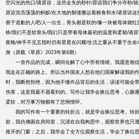
空闪光的伤口/请原谅，这些走失的秒针/原谅我们争分夺秒/就
原谅浩浩荡荡的蚂蚁/在大地的裂缝搬运着粮食和水/请原谅这
善于道歉的人吧/人一出生，骨头都是软的/像一块被母体烧红
铁/我们不是软骨头/我们只是带着母体最初的温度和柔韧/请原
夜晚/伸手不见五指时仍有星星在闪耀/生活之重从不重于生命
身
（原载《草原》2023年第6期）
一首作品的完成，瞬间化解了心中所有情绪。我愿意相
我走在正确的路上。所以当外国友人想在他们国家解读我的
时，我断然拒绝，因为他不懂作品背后的生活，误读可能会
伤害，这是我最不愿看到的。写作让我学会换位思考，心肠
柔软，对万事万物都有了悲悯情怀。
我的写作有一个重要的转折点，就是学会换位思考。转
前，我仿佛困在房间里，沉浸在自我构思中，观察世界也只
推开的门窗；之后，我学会了全方位观察生活，学会了换位