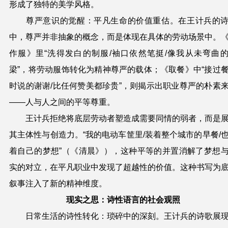
形成了独特的美学风格。
尊严意识的觉醒：平凡生命的价值重估。在王计兵的
中，尊严并非抽象的概念，而是体现在具体的劳动场景中。
作服》里“洗得发白的制服/袖口依然笔挺/像我从未弯曲
梁”，将劳动服饰转化为精神尊严的载体；《取餐》中“接过
时说的谢谢/比任何赞美都珍贵”，则揭示出职业尊严的朴素
——人与人之间的平等尊重。
王计兵拒绝将底层劳动者塑造成需要同情的弱者，而是
其主体性与创造力。“我的电动车筐里/装着整个城市的早餐/
着自己的梦想”（《清晨》），这种平等的并置消解了梦想
实的对立，在平凡职业中发现了超越性的价值。这种书写为
叙事注入了新的精神维度。
现实之思：诗性语言的社会观照
日常生活的诗性转化：琐碎中的深刻。王计兵的诗歌展