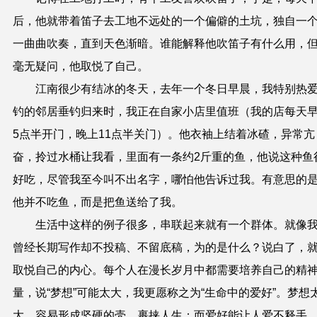
后，他就带着笛子去工地不远处的一个偏僻的土坑，独自一
一曲曲吹奏，直到天色渐暗。谁能解释他吹笛子有什么用，
毫无疑问，他取悦了自己。
江南很少有结冰的冬天，去年一个冬日早晨，我特别热
钓的邻居垂钓归来时，我正在自家小店里值班（我的店每天
5点半开门，晚上11点半关门）。他衣袖上结着冰碴，异常亢
奋，拎过水桶让我看，里面有一条约2斤重的鱼，他说这种鱼
好吃，尽管我至今叫不出名字，哪怕他告诉过我。有意思的
他并不吃鱼，而是把鱼送给了我。
生活中这样的例子很多，串联起来就有一个群体。就像
曾经长期写作却不投稿、不留底稿，为的是什么？说白了，
取悦自己的内心。每个人在漫长岁月中都需要培养自己的精
量，说“梦想”可能太大，我更愿称之为“生命中的爱好”。梦想
大，容易形成坚硬的壳，裹挟人生；而爱好能让人爱不释手