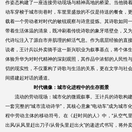
作姿态构建了一座连接劳动现场与精神高地的桥梁。当他骑
动车穿梭于城市街巷时，车筐里盛放的不仅是待送的餐食，
载着一个劳动者对时代的敏锐观察与诗意提炼。其诗歌如同
带着生活体温的清泉，既冲刷着传统诗歌的象牙塔壁垒，又
代诗坛注入了源自市井肌理的鲜活气息。作为底层经验的直
说者，王计兵以外卖骑手这一新兴职业为叙事基点，将个体
体验升华为对时代精神的深刻观照，其作品中浓郁的人民性
切的现实性，不仅重构了诗歌与生活的关系，更在文学与社
间搭建起对话的通道。
时代镜像：城市化进程中的生存图景
流动的劳动现场：城市化的微观叙事。王计兵的诗歌构
一套完整的“城市流动诗学”，其核心意象“电动车”成为城市
程中劳动主体的移动符号。在《赶时间的人》中，“从空气
出风/从风里赶出刀子/从骨头里赶出火”的递进式书写，将外