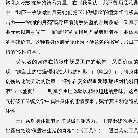
转化为积极抗争的符号力量。在《我承认，我不曾历经沧
中，“咽下一枚铁做的月亮/他们把它叫做螺丝”的意象组合极
击力——“铁做的月亮”既呼应着骑手头盔的金属质感，又赋
业元素以诗意光芒，而“螺丝”的喻指则凸显劳动者在工业体
的基础价值。这种将身体感受物化为坚硬意象的书写，形成
特的“铁性诗学”。
劳动者的身体在诗歌中既是工作的载体，又是价值
现。“膝盖上的结痂/是我给大地的邮戳”（《轨迹》），将身
创伤转化为劳动的勋章；“汗水在安全帽里发酵/酿成对抗烈
酒”（《盛夏》），则赋予生理体验以精神超越的意味。这
句打破了传统文学中底层身体的悲情叙事，赋予其主动创造
体性。
王计兵对身体细节的捕捉极具穿透力。“手套磨破的地方
好露出指纹/像露出生活的真相”（《工具》），通过劳动工