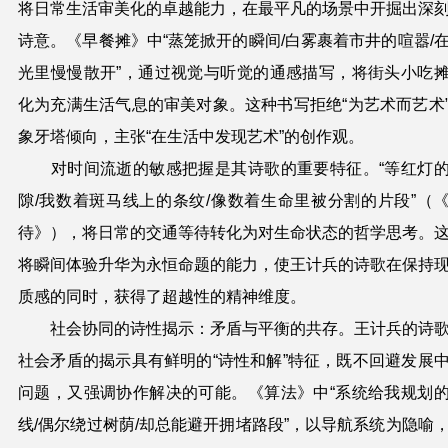
将日常生活审美化的卓越能力，在最平凡的场景中开掘出深
诗意。《早餐摊》中“蒸笼掀开的瞬间/白雾裹着市井的喧嚣/
光里慢慢散开”，通过视觉与听觉的通感描写，将街头小吃
化为充满生活气息的审美对象。这种书写拒绝“为艺术而艺术
象牙塔倾向，主张“在生活中发现艺术”的创作观。
对时间流逝的敏感把握是其诗歌的重要特征。“等红灯
隙/我数着斑马线上的条纹/像数着生命里被分割的片段”（
待》），将日常的交通等待转化为对生命状态的哲学思考。
将瞬间体验升华为永恒命题的能力，使王计兵的诗歌在保持
质感的同时，获得了超越性的精神维度。
社会协同的诗性揭示：矛盾与平衡的共存。王计兵的诗
社会矛盾的揭示具有鲜明的“诗性和解”特征，既不回避发展
问题，又强调协作解决的可能。《算法》中“系统给我规划
线/偶尔绕过树荫/却总能避开拥堵路段”，以导航系统为隐喻