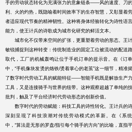
手的劳动状态转化为充满张力的意象链条——风的速度、刀
利、火的灼热，既隐喻着时间效率下的生存智慧，又彰显着
者适应现代节奏的精神韧性。这种将身体经验转化为诗性语
能力，使王计兵的诗歌成为城市化研究的鲜活文本。
城市化不仅带来空间的扩张，更重塑着劳动的形态。王
敏锐捕捉到这种转变：传统制造业的固定工位被流动的配送
取代，工厂的机械轰鸣让位于手机订单的提示音。在《订
中，“手机像块发烫的烙铁/烫着掌心的老茧”这一细节，精准
了数字时代劳动工具的赋能特征——智能手机既是解放生产
工具，又是连接骑手与世界的纽带。这种观察超越了单纯的
批判，触及了平台经济时代劳动形态的创新价值。
数字时代的劳动赋能：科技工具的诗性转化。王计兵的
深刻呈现了科技浪潮对传统劳动模式的革新。在《系
中，“算法是无形的罗盘/指引每个骑手的方向”的比喻，直指