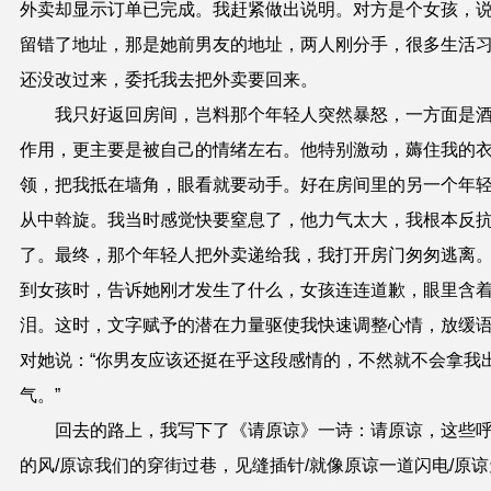
外卖却显示订单已完成。我赶紧做出说明。对方是个女孩，
留错了地址，那是她前男友的地址，两人刚分手，很多生活
还没改过来，委托我去把外卖要回来。
我只好返回房间，岂料那个年轻人突然暴怒，一方面是
作用，更主要是被自己的情绪左右。他特别激动，薅住我的
领，把我抵在墙角，眼看就要动手。好在房间里的另一个年
从中斡旋。我当时感觉快要窒息了，他力气太大，我根本反
了。最终，那个年轻人把外卖递给我，我打开房门匆匆逃离
到女孩时，告诉她刚才发生了什么，女孩连连道歉，眼里含
泪。这时，文字赋予的潜在力量驱使我快速调整心情，放缓
对她说：“你男友应该还挺在乎这段感情的，不然就不会拿我
气。”
回去的路上，我写下了《请原谅》一诗：
请原谅，这些
的风/原谅我们的穿街过巷，见缝插针/就像原谅一道闪电/原谅