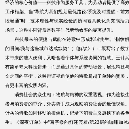
经济的核心价值——科技作为服务工具，为劳动者提供了高
工作框架。当“导航为我们规划最优路径/系统及时提醒：前
段畅通”时，技术理性与现实经验的协同被具象化为充满活
场景，这种协同背后是数字时代劳动效率的显著提升。
科技带来的便捷与赋能在诗歌中形成和谐共生。“指纹
的瞬间/我与这座城市达成默契”（《解锁》），既写出了数
术带来的准入便利，又暗含着个体与系统协同的智慧。王计
有简单夸大科技进步，而是通过具体的劳动场景，展现科技
文之间的平衡，这种辩证视角使他的诗歌超越了单纯的赞美
有更丰富的实践内涵。
消费社会的众生相：物质与精神的双重透视。作为连接
者与消费者的中介，外卖骑手成为观察消费社会的最佳视角
计兵的诗歌如同移动的摄像机，记录下消费主义裹挟下的各
生。《深夜订单》中“写字楼的灯还亮着/第23层的咖啡加冰