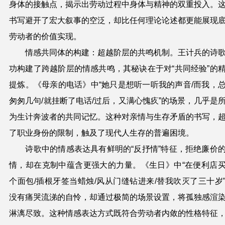
身体的接触点，揭示出劳动过程中身体与精神的双重投入。
书写避开了宏大叙事的空泛，却比任何理论论述都更能展现
劳动者的价值实现。
情感共同体的构建：超越阶层的共鸣机制。王计兵的诗
功构建了跨越阶层的情感共鸣，其秘诀在于对“共同经验”的
提炼。《母亲的电话》中“她只是想听一听我的声音/而我，
匆匆几句/就挂断了电话/过后，又满心愧疚”的场景，几乎是
为生计奔波者的共同记忆。这种对亲情与生存矛盾的书写，
了职业身份的限制，触及了现代人生存的普遍困境。
诗歌中的情感表达具有鲜明的“反抒情”特征，拒绝廉价
情，却在克制中蕴含更强大的力量。《生日》中“在便利店
个面包/插根牙签当蜡烛/风从门缝钻进来/替我吹灭了三十岁
没有痛哭流涕的自怜，却通过极简的场景设置，将孤独感渲
淋漓尽致。这种情感表达方式既符合劳动者内敛的性格特征