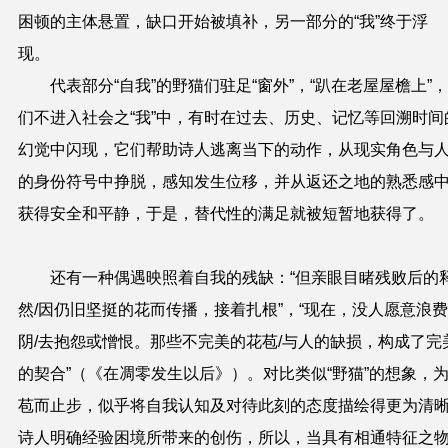
困顿的主体悬置，缺口开始被填补，另一部分的“我”终于浮
现。
代表部分“自我”的野猫们驻足“窗外”，“趴在老屋屋檐上”
们不进入社会之“我”中，有时在过去、历史、记忆等回溯时间
幻觉中闪现，它们帮助诗人逃离当下的动作，从现实角色与
的身份符号中挣脱，感知发生位移，并从返还之地的熟悉感
获得安全和平静，于是，替代性的满足就被短暂地获得了。
还有一种偶遇映照着自我的残缺：“但亲眼目睹残败后的
然
/
因仍旧坚挺的花而传播，接着扎根”，“现在，没人愿意浪
阴
/
去抱怨或憎恨。那些不完美的花苞
/
与人的缺损，构成了完
的契合”（《在凋零发生以后》）。对比类似“野猫”的想象，
苞而止步，似乎将自我认知及对待此刻的态度描绘得更为清
诗人明确经验困境所带来的创伤，所以，当具有相通特征之