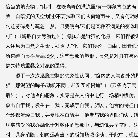
恰当的填充物，“此时，在晚高峰的洪流里
/
有一群藏青色的海
豚，自暗沉的天空划过
/
不要揣测它们从何地而来，又有何动
勾连劳碌身与疏忽一梦。只要明白
/
它们是某种不满足的变体
可”（《海豚自天穹游过》）海豚亦是野猫的化身，它们都被
人还原为自然之生命，祛除“人”化，它们轻盈、自由，因看似
所束缚而显得居高淡然，这些想象的塑形，显然是对具有与
缺失特质重叠之对象的觅得。
源于一次次逃脱控制的想象性认同，“窗内的人与窗外的
猫，那渴望的眸子
/
动机不同，却又互相贯通”（《云雀鸣于雨
后》），对他者的想象，实际是在人脑中进行一场精神模仿
象出自于我，发生在自我，完成于自我，所以，他者的特征
至终都流经自我，并复现在自我中，他者与我的界限消失，
现实感受的我亦融化于对客体的想象中，与幻像共享空间。
时，具身消隐，朝向远离当下的感知场域移动，于此中，现