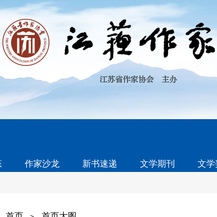
态
作家沙龙
新书速递
文学期刊
文学
首页
首页大图
>