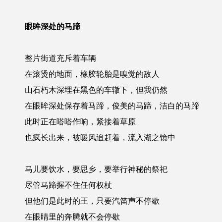
眼眸深处的马蹄
整片街道充斥着车辆
在滚烫的地面，橡胶轮胎是嗅觉的敌人
山石朽木深埋在黑色的车辙下，但我仍然
在眼眸深处保存着马蹄，俊美的马蹄，洁白的马蹄
此时正在嗒嗒作响，紧接着草原
也疯长出来，被暖风追赶着，流入湖之镜中
马儿要饮水，要思乡，要举行神秘的祭祀
尽管马蹄握不住任何权杖
但他们是此时的王，只要汽笛声不停歇
在眼睛里的奔腾就不会停歇