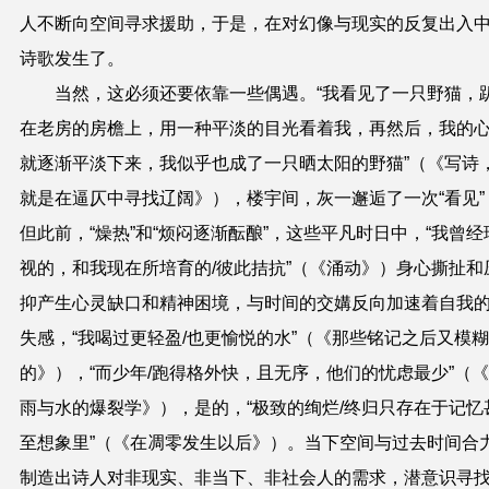
人不断向空间寻求援助，于是，在对幻像与现实的反复出入
诗歌发生了。
当然，这必须还要依靠一些偶遇。“我看见了一只野猫，
在老房的房檐上，用一种平淡的目光看着我，再然后，我的
就逐渐平淡下来，我似乎也成了一只晒太阳的野猫”（《写诗
就是在逼仄中寻找辽阔》），楼宇间，灰一邂逅了一次“看见”
但此前，“燥热”和“烦闷逐渐酝酿”，这些平凡时日中，“我曾经
视的，和我现在所培育的
/
彼此拮抗”（《涌动》）身心撕扯和
抑产生心灵缺口和精神困境，与时间的交媾反向加速着自我
失感，“我喝过更轻盈
/
也更愉悦的水”（《那些铭记之后又模糊
的》），“而少年
/
跑得格外快，且无序，他们的忧虑最少”（
《
雨与水的爆裂学》
），是的，“极致的绚烂
/
终归只存在于记忆
至想象里”（《在凋零发生以后》）。当下空间与过去时间合
制造出诗人对非现实、非当下、非社会人的需求，潜意识寻