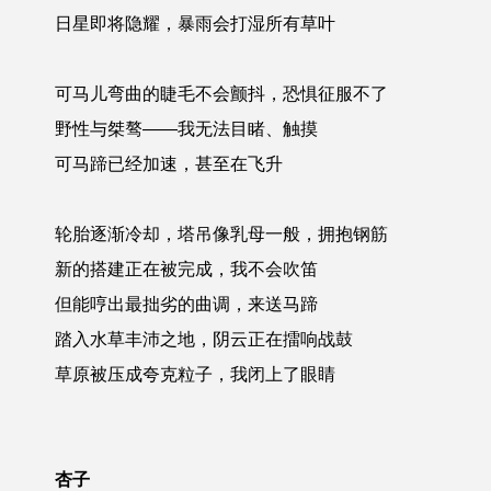
日星即将隐耀，暴雨会打湿所有草叶
可马儿弯曲的睫毛不会颤抖，恐惧征服不了
野性与桀骜——我无法目睹、触摸
可马蹄已经加速，甚至在飞升
轮胎逐渐冷却，塔吊像乳母一般，拥抱钢筋
新的搭建正在被完成，我不会吹笛
但能哼出最拙劣的曲调，来送马蹄
踏入水草丰沛之地，阴云正在擂响战鼓
草原被压成夸克粒子，我闭上了眼睛
杏子