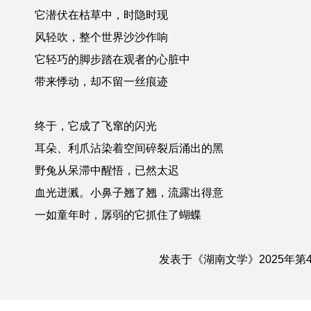
它潜伏在枯草中，时隐时现
风轻吹，整个世界沙沙作响
它轻巧的脚步踏在观者的心脏中
带来悸动，却不留一丝痕迹
终于，它成了飞窜的闪光
耳朵、利爪沾染着空间碎裂后涌出的黑
野兔从呆滞中醒悟，已然太迟
血光迸溅。小鼻子翘了翘，流露出得意
一如童年时，孱弱的它抓住了蝴蝶
发表于《湖南文学》2025年第