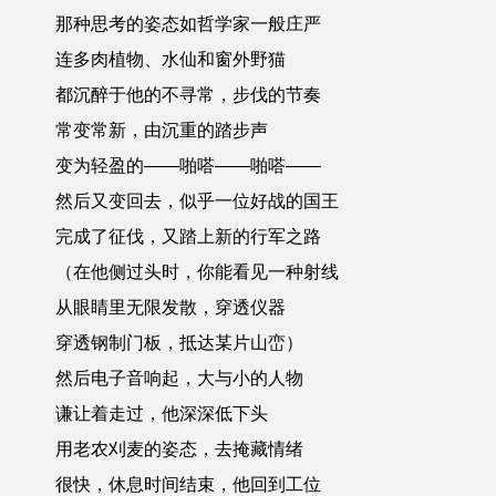
那种思考的姿态如哲学家一般庄严
连多肉植物、水仙和窗外野猫
都沉醉于他的不寻常，步伐的节奏
常变常新，由沉重的踏步声
变为轻盈的——啪嗒——啪嗒——
然后又变回去，似乎一位好战的国王
完成了征伐，又踏上新的行军之路
（在他侧过头时，你能看见一种射线
从眼睛里无限发散，穿透仪器
穿透钢制门板，抵达某片山峦）
然后电子音响起，大与小的人物
谦让着走过，他深深低下头
用老农刈麦的姿态，去掩藏情绪
很快，休息时间结束，他回到工位