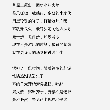
草原上露出一团幼小的火焰
是只狐狸，敏感的、多疑的小家伙
用黑珍珠的眸子，打量这片广袤
它犹豫良久，最终决定向远方探寻
走一步，退两步，如履薄冰
现在不是游玩的时刻，极致的紧张
就在更庞大的动物掠过时产生
愣神了一段时间，随着饥饿的加深
怯懦逐渐被丢失了
它的目光开始变得坚韧、狡黠
屠夫般，露出獠牙，狩猎不是选择
是种必然，野兔已出现在地平线