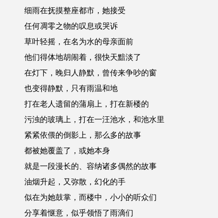
细雨在抚摸整座都市，她接受
任何凋零之物的叹息或哭诉
草叶轻摇，在名为水的母亲面前
他们得体地胡闹着，很快天黯淡了
在灯下，晚归人静默，曾传来争吵的窗
也变得静默，只有雨温和地
打在老人遗留的蒲扇上，打在新楼的
污浊的玻璃上，打在一汪池水，和池水里
紧紧依偎的倒影上，那么多的故事
都被她覆盖了，或她本身
就是一段漫长的、容纳诸多偶然的故事
油烟升起，又弥散，幻化的手
似在为她鼓掌，而楼中，小小的听众们
分享着惬意，似乎领悟了雨滴们