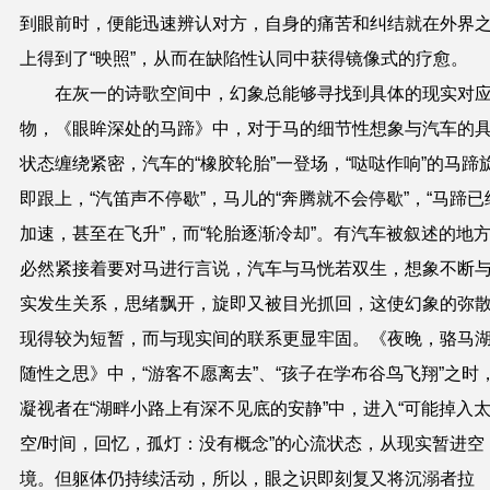
到眼前时，便能迅速辨认对方，自身的痛苦和纠结就在外界
上得到了“映照”，从而在缺陷性认同中获得镜像式的疗愈。
在灰一的诗歌空间中，幻象总能够寻找到具体的现实对
物，《眼眸深处的马蹄》中，对于马的细节性想象与汽车的
状态缠绕紧密，汽车的“橡胶轮胎”一登场，“哒哒作响”的马蹄
即跟上，“汽笛声不停歇”，马儿的“奔腾就不会停歇”，“马蹄已
加速，甚至在飞升”，而“轮胎逐渐冷却”。有汽车被叙述的地
必然紧接着要对马进行言说，汽车与马恍若双生，想象不断
实发生关系，思绪飘开，旋即又被目光抓回，这使幻象的弥
现得较为短暂，而与现实间的联系更显牢固。《夜晚，骆马
随性之思》中，“游客不愿离去”、“孩子在学布谷鸟飞翔”之时
凝视者在“湖畔小路上有深不见底的安静”中，进入“可能掉入
空
/
时间，回忆，孤灯：没有概念”的心流状态，从现实暂进空
境。但躯体仍持续活动，所以，眼之识即刻复又将沉溺者拉