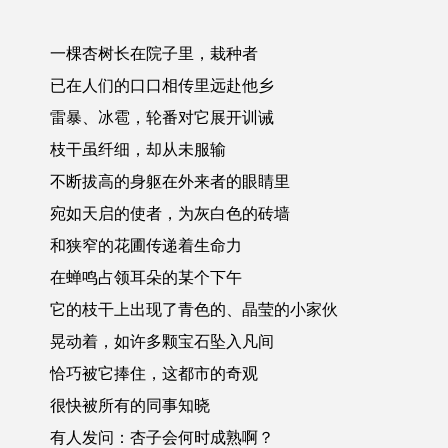
一棵杏树长在院子里，栽种者
已在人们的口口相传里远赴他乡
雷暴、冰雹，轮番对它展开训诫
枝干虽纤细，却从未服输
不断拔高的身躯在外来者的眼睛里
宛如天启的使者，为灰白色的砖墙
和狭窄的花圃传递着生命力
在蝉鸣占领耳朵的某个下午
它的枝干上出现了青色的、晶莹的小家伙
晃动着，如许多颗宝石坠入凡间
恰巧被它捧住，这都市的奇观
很快被所有的同事知晓
有人发问：杏子会何时成熟啊？