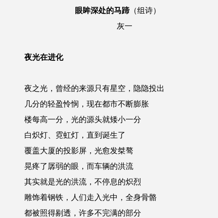
眼眸深处的马蹄
（组诗）
灰一
夜光在进化
夜之光，曾经的来源只有星空，隐隐投出
几分的轻盈怜悯，现在都市不断膨胀
楼每高一分，光的源头就矮小一分
白炽灯、霓虹灯，直到诞生了
覆盖大厦的投影屏，光愈发桀骜
晃疼了孱弱的眼，而车辆的洪流
其实就是光的洪流，不停息的炽烈
雕饰着钢铁，人们走入光中，全身骨骼
都被照得剔透，许多不完满的部分