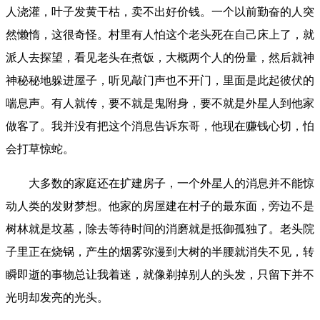
人浇灌，叶子发黄干枯，卖不出好价钱。一个以前勤奋的人突
然懒惰，这很奇怪。村里有人怕这个老头死在自己床上了，就
派人去探望，看见老头在煮饭，大概两个人的份量，然后就神
神秘秘地躲进屋子，听见敲门声也不开门，里面是此起彼伏的
喘息声。有人就传，要不就是鬼附身，要不就是外星人到他家
做客了。我并没有把这个消息告诉东哥，他现在赚钱心切，怕
会打草惊蛇。
大多数的家庭还在扩建房子，一个外星人的消息并不能惊
动人类的发财梦想。他家的房屋建在村子的最东面，旁边不是
树林就是坟墓，除去等待时间的消磨就是抵御孤独了。老头院
子里正在烧锅，产生的烟雾弥漫到大树的半腰就消失不见，转
瞬即逝的事物总让我着迷，就像剃掉别人的头发，只留下并不
光明却发亮的光头。