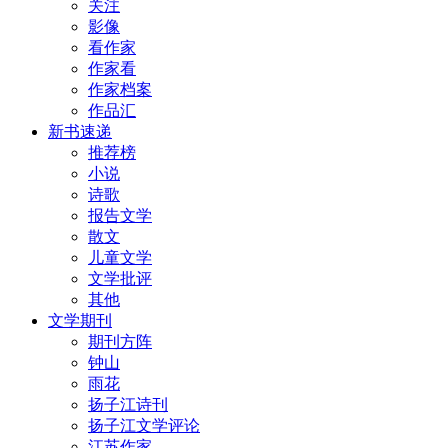
关注
影像
看作家
作家看
作家档案
作品汇
新书速递
推荐榜
小说
诗歌
报告文学
散文
儿童文学
文学批评
其他
文学期刊
期刊方阵
钟山
雨花
扬子江诗刊
扬子江文学评论
江苏作家