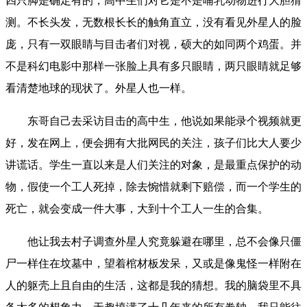
四只脚是确定有的，高中生们对它是不是哺乳动物进行大胆猜
测。不长头发，无数根长长的触角直立，没有看见外星人的脸
庞，只有一双眼睛与目击者们对视，硕大的如同两个鸡蛋。并
不是科幻电影中那样一张脸上具有多只眼睛，两只眼睛就足够
看清楚地球的现状了。外星人也一样。
东哥自己去采访目击的高中生，他说如果能录个视频就更
好，发在网上，便会拥有大批网民的关注，孩子们比大人要少
讲谎话。学生一直以来是人们关注的对象，是最重点保护的动
物，假使一个工人死掉，除去惋惜就剩下赔偿，而一个学生的
死亡，就会变成一件大事，大到十个工人一生的合集。
他让我去村子调查外星人究竟躲避在哪里，总不会像只僵
尸一样住在坟墓中，望着棺材板发呆，又或是像鬼怪一样附在
人的躯壳上且自由的生活，这都是我的猜想。我的脑袋里不具