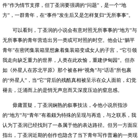
件”作为情节支撑，但丁圣润要强调的“问题”，是一个“地
方”，一群青年，在“事件”发生后又是怎样复归“无所事事”。
可以看到，丁圣润的小说会有意对照无所事事的“地方”与
无所事事的青年营造出另一类或可对照的时空。他会让“躺平
青年”在密闭集装箱里想象着集装箱变成女人的子宫，“它引领
我走向缺乏重力的世界，人类在此欢愉，重建伊甸园”。但亦
如《外星人在苏北平原》那个被各种“视角”与“话语”所包裹
的“外星人”，当“它”背后的残酷真相被呈示在众人面前，幻觉
褪去，泛涌而上的是悄无声息而又深度压迫的窒息感。
毋庸置疑，丁圣润娴熟的叙事技法，令他小说所指涉
的“地方”与“青年”有着颇为特殊的呈现与再造，与之联系，我
认为丁圣润已经找到了一条属于他的表达路径。但另一方面应
指出，丁圣润近期的创作也隐含了当下青年写作普遍的一类现