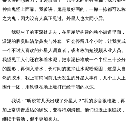
备太多的想象力，无趣填满了十几年来的所有卷轴，我只能往
神仙鬼怪上面靠。我爹讲，鬼是最好画的，一撇一捺都可以称
之为鬼，因为没有人真正见过。外星人也大同小异。
我朝村子的更深处走去，在房屋所构建的狭小街道里面，
淤泥的腥臭味沾染鼻尖与外套，它会停留几个小时，让我变成
一个不讨人喜欢的外星人调查者，或者称为短视频从业人员。
我望见工人们还在和着水泥，把水泥粉堆成一个半径三十公分
的圆形，再倒入清水，长时间的搅拌让水泥粉凝固，这是大自
然的胶水。我上前询问前几天发生的外星人事件，几个工人正
围作一团，用铁锨在地上敲打已经干涸的水泥。
我说：“听说前几天出现了外星人？”我的乡音很稚嫩，再
加上常讲普通话的缘故，变得特别滑稽。他们也没正眼瞧我，
继续干着活，似乎更加卖力。