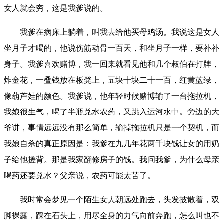
女人就会穷，这是我爹说的。
我爹在病床上躺着，叫我去给他买母鸡汤。我说这是女人
坐月子才喝的，他说伤筋动骨一百天，和坐月子一样，要补补
身子。我爹喜欢赌博，我一回来就看见他和几个叔伯在打牌，
炸金花，一叠钱放在板凳上，五块十块二十一百，红黄蓝绿，
像葫芦娃的颜色。我爹说，他年轻时候赌博输了一台拖拉机，
我娘很生气，喝了半瓶兑水农药，又跳入运河水中。旁边的大
爷讲，事情远远没有那么简单，输掉拖拉机只是一个契机，而
我娘自杀的真正原因是：我爹在九几年花两千块钱让女的用奶
子给他搓背。那是我家翻修房子的钱。我问我爹，为什么母亲
喝药还要兑水？父亲说，农药可能太苦了。
我时常会梦见一个陌生女人朝远处跑去，头发披散着，双
脚裸露，踩在石头上，用尽全身的力气向前奔跑，怎么叫也不