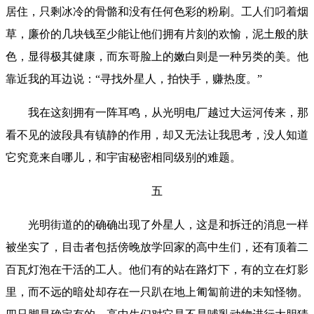
居住，只剩冰冷的骨骼和没有任何色彩的粉刷。工人们叼着烟
草，廉价的几块钱至少能让他们拥有片刻的欢愉，泥土般的肤
色，显得极其健康，而东哥脸上的嫩白则是一种另类的美。他
靠近我的耳边说：“寻找外星人，拍快手，赚热度。”
我在这刻拥有一阵耳鸣，从光明电厂越过大运河传来，那
看不见的波段具有镇静的作用，却又无法让我思考，没人知道
它究竟来自哪儿，和宇宙秘密相同级别的难题。
五
光明街道的的确确出现了外星人，这是和拆迁的消息一样
被坐实了，目击者包括傍晚放学回家的高中生们，还有顶着二
百瓦灯泡在干活的工人。他们有的站在路灯下，有的立在灯影
里，而不远的暗处却存在一只趴在地上匍匐前进的未知怪物。