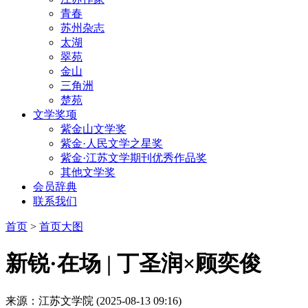
青春
苏州杂志
太湖
翠苑
金山
三角洲
楚苑
文学奖项
紫金山文学奖
紫金·人民文学之星奖
紫金·江苏文学期刊优秀作品奖
其他文学奖
会员辞典
联系我们
首页
>
首页大图
新锐·在场 | 丁圣润×顾奕俊
来源：江苏文学院
(2025-08-13 09:16)