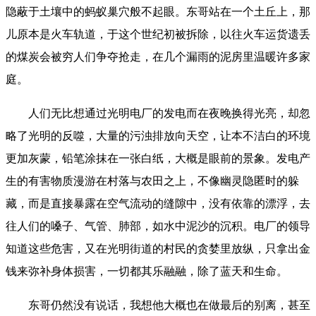
隐蔽于土壤中的蚂蚁巢穴般不起眼。东哥站在一个土丘上，那
儿原本是火车轨道，于这个世纪初被拆除，以往火车运货遗丢
的煤炭会被穷人们争夺抢走，在几个漏雨的泥房里温暖许多家
庭。
人们无比想通过光明电厂的发电而在夜晚换得光亮，却忽
略了光明的反噬，大量的污浊排放向天空，让本不洁白的环境
更加灰蒙，铅笔涂抹在一张白纸，大概是眼前的景象。发电产
生的有害物质漫游在村落与农田之上，不像幽灵隐匿时的躲
藏，而是直接暴露在空气流动的缝隙中，没有依靠的漂浮，去
往人们的嗓子、气管、肺部，如水中泥沙的沉积。电厂的领导
知道这些危害，又在光明街道的村民的贪婪里放纵，只拿出金
钱来弥补身体损害，一切都其乐融融，除了蓝天和生命。
东哥仍然没有说话，我想他大概也在做最后的别离，甚至