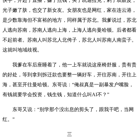
快手，开起了直播，赚了点钱，买了凯迪拉克，剌了双眼皮，
光子嫩了肤，也交了新女友。女朋友也是网红，家在连云港，
是少数靠海但不富裕的地方，同样属于苏北。我爹说过，苏北
人逃向苏南，苏南人逃向上海，上海人逃向曼哈顿。后者都看
不起前者。苏南人叫苏北人北侉子，苏北人叫苏南人南蛮子。
这就叫地域歧视。
我爹在车后座睡着了，他一上车就说这座椅舒服，贵有贵
的好处，等到拿到拆迁款也要整一辆好车，开往苏南，开往上
海，甚至开往曼哈顿。东哥说：“俺叔真是一副暴发户嘴脸，
有钱就要学会投资，钱生钱，知道什么叫AI不？”
东哥又说：“别学那个没出息的剪头了，跟我干吧，当网
红。”
三