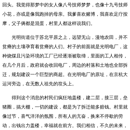
回头。我觉得那梦中的女人像八号技师梦梦，也像十九号技师
小花，亦或是像我跑掉的母亲。我爹喜欢赌博，我喜欢足疗按
摩，父子俩都是混蛋，村里人都这样说我们。
光明街道位于苏北平原之上，远望无山，漫地农田，并不
贫瘠的土壤孕育着贫瘠的人们。村子的前面就是光明电厂，这
种烧煤且污染环境的工厂已经逐渐被取缔，里面的工人相传，
在几个月后，政府就会收回电厂，周边的村落和土地也全部拆
迁，规划建设一个巨型的商超。在光明电厂的原址，在京杭大
运河旁边，在无数人祖先的坟头上。
得到这个消息的村民们疯狂地盖楼，建二层，接三层，垒
猪圈，搞大棚，一切的建设，都是为了拆迁能多赔钱。村里就
像过节，喜气洋洋的氛围，所有人的亢奋，换来不停歇的劳
动，出钱出力盖楼，幸福就在前方。我们相信，不久的未来，