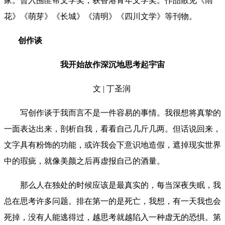
家。曾入围匪帮文学奖，获香港青年文学奖。作品散见《雨
花》《萌芽》《长城》《清明》《四川文学》等刊物。
创作谈
我开始故作深沉地思考起宇宙
文 | 丁圣润
写创作谈于我而言不是一件容易的事情。我很想将真挚的
一面表达出来，剖析自我，看看自己几斤几两。但话说回来，
文字具有粉饰的功能，或许我会下意识地造假，遮掉现实世界
中的瑕疵，就像美颜之后再虚报自己的酒量。
那么人在独处的时候应该是最真实的，每当深夜失眠，我
总在思考许多问题。排在第一的是死亡，我想，有一天我也会
死掉，没有人能逃得过，越思考就越陷入一种虚无的恐惧。第