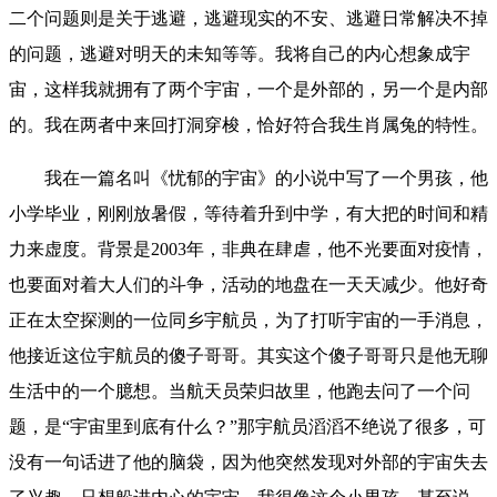
二个问题则是关于逃避，逃避现实的不安、逃避日常解决不掉
的问题，逃避对明天的未知等等。我将自己的内心想象成宇
宙，这样我就拥有了两个宇宙，一个是外部的，另一个是内部
的。我在两者中来回打洞穿梭，恰好符合我生肖属兔的特性。
我在一篇名叫《忧郁的宇宙》的小说中写了一个男孩，他
小学毕业，刚刚放暑假，等待着升到中学，有大把的时间和精
力来虚度。背景是2003年，非典在肆虐，他不光要面对疫情，
也要面对着大人们的斗争，活动的地盘在一天天减少。他好奇
正在太空探测的一位同乡宇航员，为了打听宇宙的一手消息，
他接近这位宇航员的傻子哥哥。其实这个傻子哥哥只是他无聊
生活中的一个臆想。当航天员荣归故里，他跑去问了一个问
题，是“宇宙里到底有什么？”那宇航员滔滔不绝说了很多，可
没有一句话进了他的脑袋，因为他突然发现对外部的宇宙失去