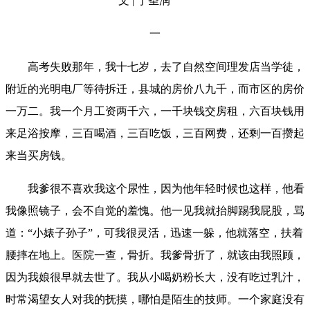
文 | 丁圣润
一
高考失败那年，我十七岁，去了自然空间理发店当学徒，
附近的光明电厂等待拆迁，县城的房价八九千，而市区的房价
一万二。我一个月工资两千六，一千块钱交房租，六百块钱用
来足浴按摩，三百喝酒，三百吃饭，三百网费，还剩一百攒起
来当买房钱。
我爹很不喜欢我这个尿性，因为他年轻时候也这样，他看
我像照镜子，会不自觉的羞愧。他一见我就抬脚踢我屁股，骂
道：“小婊子孙子”，可我很灵活，迅速一躲，他就落空，扶着
腰摔在地上。医院一查，骨折。我爹骨折了，就该由我照顾，
因为我娘很早就去世了。我从小喝奶粉长大，没有吃过乳汁，
时常渴望女人对我的抚摸，哪怕是陌生的技师。一个家庭没有