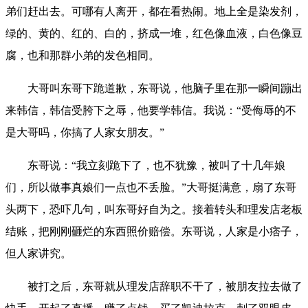
弟们赶出去。可哪有人离开，都在看热闹。地上全是染发剂，
绿的、黄的、红的、白的，挤成一堆，红色像血液，白色像豆
腐，也和那群小弟的发色相同。
大哥叫东哥下跪道歉，东哥说，他脑子里在那一瞬间蹦出
来韩信，韩信受胯下之辱，他要学韩信。我说：“受侮辱的不
是大哥吗，你搞了人家女朋友。”
东哥说：“我立刻跪下了，也不犹豫，被叫了十几年娘
们，所以做事真娘们一点也不丢脸。”大哥挺满意，扇了东哥
头两下，恐吓几句，叫东哥好自为之。接着转头和理发店老板
结账，把刚刚砸烂的东西照价赔偿。东哥说，人家是小痞子，
但人家讲究。
被打之后，东哥就从理发店辞职不干了，被朋友拉去做了