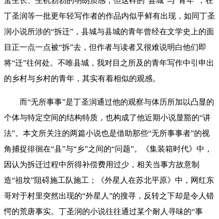
蛮生长、生机勃勃的明朗质感，但这样的“县城”与“青年”，在
丁圣润等一批更年轻写作者的作品内似乎鲜有出现，如同丁圣
润小说所涉的“拆迁”，县城与县城的青年曾经在文学史上的面
目正一点一点被“拆”去，但作者与读者又很难说明白他们即
将“迁”往何处。不唯县城，我对目之所及的青年写作中引申出
的乡村与乡村的青年，其实有着相似的观感。
而“无所事事”是丁圣润通过他的观察与体历所加以凸显的
个体与特定空间的结构特质，也构成了他近期小说显豁的“讲
法”。本文所关注的两篇小说也是借助那些“无所事事者”的视
角捕捉徘徊在“县”与“乡”之间的“问题”。《集装箱时代》中，
因认为拆迁过程中所得补偿费用过少，相关当事方故意制
造“祖坟”阻碍施工队施工；《外星人在苏北平原》中，网红东
哥对于村里突然出现的“外星人”的搜寻，反转之下却是令人错
愕的荒唐事实。丁圣润的小说往往通过某个耐人寻味的“事