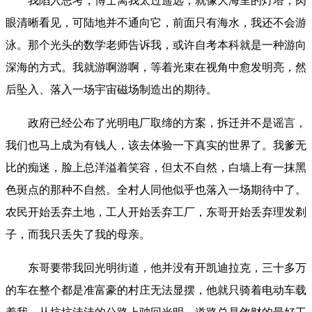
我陷入思考，博士离我太过遥远，就像大海里的灯塔，肉
眼清晰看见，可陆地并不通向它，前面只有海水，我还不会游
泳。那个光头的数学老师告诉我，或许自考本科就是一种游向
深海的方式。我就游啊游啊，等着光束在视角中愈发明亮，然
后坠入、落入一场宇宙磁场制造出的期待。
政府已经公布了光明电厂取缔的方案，拆迁并不是谣言，
我们也马上成为有钱人，该去体验一下真实的世界了。我爹无
比的痴迷，脸上总洋溢着笑容，但太不自然，白墙上有一抹黑
色斑点的那种不自然。全村人同他似乎也落入一场期待中了。
农民开始丢弃土地，工人开始丢弃工厂，东哥开始丢弃理发剃
子，而我只丢失了我的母亲。
东哥要带我回光明街道，他并没有开凯迪拉克，三十多万
的车在整个都是准富豪的村庄无法显摆，他就只骑着电动车载