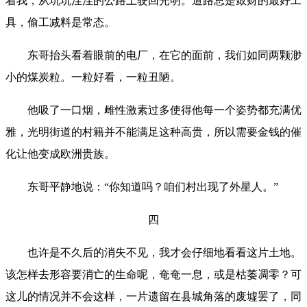
着我，从坑坑洼洼的公路上驶回光明。道路总是敛财的最好工
具，偷工减料是常态。
东哥抬头看着眼前的电厂，在它的面前，我们如同两颗渺
小的煤炭粒。一粒好看，一粒丑陋。
他吸了一口烟，雌性激素过多使得他每一个姿势都充满优
雅，光明街道的村籍并不能满足这种高贵，所以需要金钱的催
化让他变成欧洲贵族。
东哥平静地说：“你知道吗？咱们村出现了外星人。”
四
也许是不久后的消失不见，我才会仔细地看看这片土地。
该怎样去形容要消亡的生命呢，奄奄一息，或是枯萎凋零？可
这儿的情况并不会这样，一片遗留在县城角落的废墟罢了，同