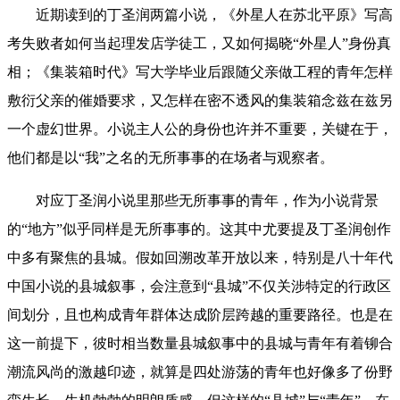
近期读到的丁圣润两篇小说，《外星人在苏北平原》写高
考失败者如何当起理发店学徒工，又如何揭晓“外星人”身份真
相；《集装箱时代》写大学毕业后跟随父亲做工程的青年怎样
敷衍父亲的催婚要求，又怎样在密不透风的集装箱念兹在兹另
一个虚幻世界。小说主人公的身份也许并不重要，关键在于，
他们都是以“我”之名的无所事事的在场者与观察者。
对应丁圣润小说里那些无所事事的青年，作为小说背景
的“地方”似乎同样是无所事事的。这其中尤要提及丁圣润创作
中多有聚焦的县城。假如回溯改革开放以来，特别是八十年代
中国小说的县城叙事，会注意到“县城”不仅关涉特定的行政区
间划分，且也构成青年群体达成阶层跨越的重要路径。也是在
这一前提下，彼时相当数量县城叙事中的县城与青年有着铆合
潮流风尚的激越印迹，就算是四处游荡的青年也好像多了份野