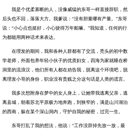
我是个优柔寡断的人，没像威猛的东哥一样直接辞职，然
后头也不回，落落大方。我爹说：“没有胆量哪有产量。”东哥
说：“小心点也挺好，小心驶得万年船嘛。”我知道，任何的行
为都能用两种话术来表达。
在理发的期间，我和各种人群都有了交流，秃头的初中数
学老师，外面包养年轻小伙子的优质妇女，四海为家就睡在桥
洞里的流浪汉，他们所有人都在劝告我，脱离这个环境吧，脱
离理发小哥的身份，职业没有贵贱之分这句话是人类的谎言。
我多次想附身在梦中的女人身上，让她带我逃离父亲，逃
离县城，朝着苏北平原极力地奔跑，到狭窄的，满是山川湖泊
的西南，躲在某个深山洞内，守护自我的秘密，过完一生。
东哥打乱了我的想法，他说：“工作没辞掉先放一放，最