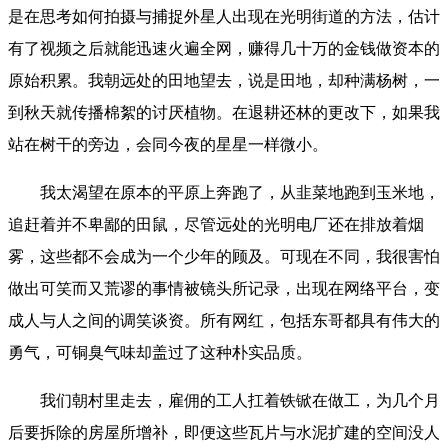
是在思考如何拍摄与捕捉外星人出现在光明街道的方法，估计
有了视频之后就能迅速火遍全网，赚得几十万的金钱做资本的
原始积累。我朝远处的田地望去，说是田地，却种满杨树，一
到秋天就传播棉絮的讨厌植物。在退耕还林的更改下，如果我
站在树干的旁边，会同今夜的星星一样微小。
我太渴望在原本的平原上奔跑了，从韭菜地跑到玉米地，
追赶着并不卑鄙的田鼠，尽管远处的光明电厂还在排放着烟
雾，这些都不会成为一个少年的顾及。可现在不同，我很害怕
做出可笑而又荒谬的事情被镜头所记录，出现在网络平台，变
成人与人之间的调笑谈资。所有网红，包括东哥都具有伟大的
勇气，可铜臭气味却盖过了这种朴实品质。
我们朝村里走去，雇佣的工人扛着铁锨在做工，为几个月
后要拆除的房屋所增补，即便这些瓦片与水泥扩建的空间没人