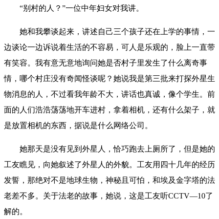
“别村的人？”一位中年妇女对我讲。
她和我攀谈起来，讲述自己三个孩子还在上学的事情，一
边谈论一边诉说着生活的不容易，可人是乐观的，脸上一直带
有笑容。我有意无意地询问她是否村子里发生了什么离奇事
情，哪个村庄没有奇闻怪谈呢？她说我是第三批来打探外星生
物消息的人，不过看我年龄不大，讲话也真诚，像个学生。前
面的人们浩浩荡荡地开车进村，拿着相机，还有什么架子，就
是放置相机的东西，据说是什么网络公司。
她那天是没有见到外星人，恰巧跑去上厕所了，但是她的
工友瞧见，向她叙述了外星人的外貌。工友用四十几年的经历
发誓，那绝对不是地球生物，神秘且可怕，和埃及金字塔的法
老差不多。关于法老的故事，她说，这是工友听CCTV—10了
解的。