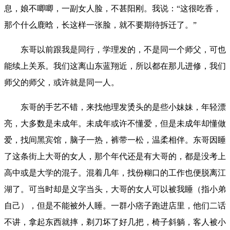
息，娘不唧唧，一副女人脸，不甚阳刚。我说：“这很吃香，
那个什么鹿晗，长这样一张脸，就不要期待拆迁了。”
东哥以前跟我是同行，学理发的，不是同一个师父，可也
能续上关系。我们这离山东蓝翔近，所以都在那儿进修，我们
师父的师父，或许就是同一人。
东哥的手艺不错，来找他理发烫头的是些小妹妹，年轻漂
亮，大多数是未成年。未成年或许不懂爱，但是未成年却懂做
爱，找间黑宾馆，脑子一热，裤带一松，温柔相伴。东哥因睡
了这条街上大哥的女人，那个年代还是有大哥的，都是没考上
高中或是大学的混子。混着几年，找份糊口的工作也便脱离江
湖了。可当时却是义字当头，大哥的女人可以被我睡（指小弟
自己），但是不能被外人睡。一群小痞子跑进店里，他们二话
不讲，拿起东西就摔，剃刀坏了好几把，椅子斜躺，客人被小