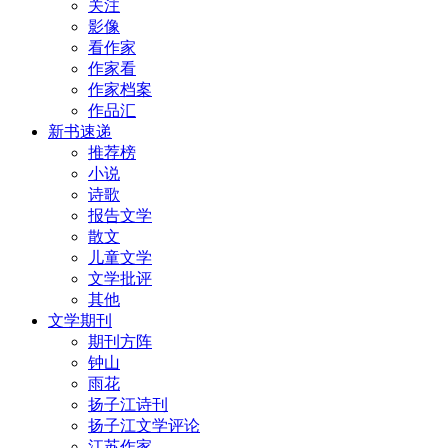
关注
影像
看作家
作家看
作家档案
作品汇
新书速递
推荐榜
小说
诗歌
报告文学
散文
儿童文学
文学批评
其他
文学期刊
期刊方阵
钟山
雨花
扬子江诗刊
扬子江文学评论
江苏作家