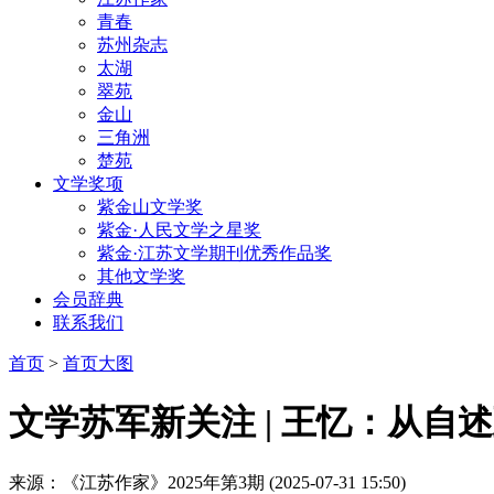
青春
苏州杂志
太湖
翠苑
金山
三角洲
楚苑
文学奖项
紫金山文学奖
紫金·人民文学之星奖
紫金·江苏文学期刊优秀作品奖
其他文学奖
会员辞典
联系我们
首页
>
首页大图
文学苏军新关注 | 王忆：从自
来源：《江苏作家》2025年第3期
(2025-07-31 15:50)