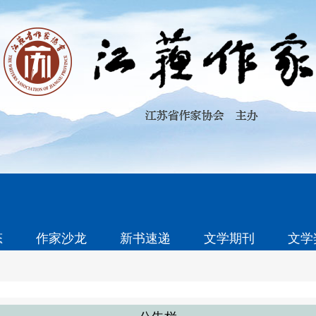
态
作家沙龙
新书速递
文学期刊
文学