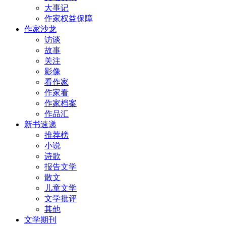
大事记
作家权益保障
作家沙龙
访谈
故事
关注
影像
看作家
作家看
作家档案
作品汇
新书速递
推荐榜
小说
诗歌
报告文学
散文
儿童文学
文学批评
其他
文学期刊