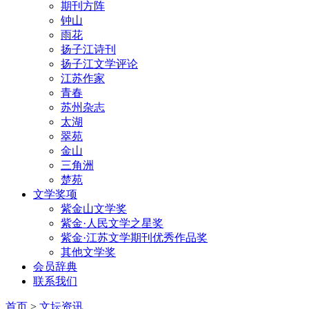
期刊方阵
钟山
雨花
扬子江诗刊
扬子江文学评论
江苏作家
青春
苏州杂志
太湖
翠苑
金山
三角洲
楚苑
文学奖项
紫金山文学奖
紫金·人民文学之星奖
紫金·江苏文学期刊优秀作品奖
其他文学奖
会员辞典
联系我们
首页
>
文坛资讯