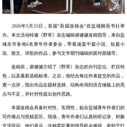
2026年5月23日，首届“吾园改稿会”在盐城顾吾书社举
办。本次活动特邀《野草》杂志编辑谢健健改稿指导，来自盐
城全市各地6名青年作者参会，带着涵盖中篇小说、短篇小
说、散文、诗歌的作品，参与文学期刊编辑的面对面辅导。
改稿前，谢健健介绍了《野草》杂志的办刊定位、栏目特
色，以及最新选稿标准。之后，他结合每位作者提交的作品，
逐一点评，指出作品在
题材选择、结构布局到语言锤炼
上的亮
点与不足，并针对性提出创作思路。
本届改稿会具备针对性、实用性，贴合盐城青年作者们
的
写作痛点与投稿
盲区。
现场
，
青年作者们
认真聆听记录、积极
交流提问
。
他们表示，这种零距离的指导机会难得，有助于打