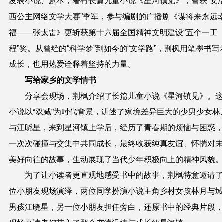
发表小说、剧本，著有长篇儿童小说《星河镇见》，曾获“安
西公主网络文学大赛”季军，参与编剧的广播剧《谋将来永远
福——张太雷》更斩获第十六届全国精神文明建设“五个一工
程”奖。从曾经的“科学梦”到如今的“文学路”，荆枫用笔墨书写
成长，也用热爱诠释着坚持的力量。
写给家乡的文学情书
分享会现场，荆枫介绍了长篇儿童小说《星河镇见》。
小说以“双减”为时代背景，讲述了家境差异巨大的少男少女林
与江晓星，来到星河镇上学后，经历了青春期的烦恼与困惑
一次次碰撞与交集中共同成长，最终收获纯真友谊、怀揣对
美好向往的故事，生动展现了当代少年积极向上的精神风貌
为了让小读者更直观地感受书中的故事，荆枫特意邀请
位小朋友现场演绎，两位同学扮演小说主角乡村女孩林月与
男孩江晓星，另一位小朋友担任旁白，还原书中的经典片段