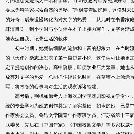
时的理想竟是成为一名科学家。“小时候总对世界充满好奇，
要成为科学家探索自然的奥秘。”荆枫笑着回忆道，这份对未
的好奇，后来慢慢转化为对文字的热爱——从儿时在书香家
耳濡目染，到小学时与小伙伴在本子上接力写作，文字逐渐
她表达自我、记录生活的载体。
初中时期，她凭借细腻的笔触和丰富的想象力，在当时
的《天使》杂志上发表了第一篇短篇小说，这份认可让她更
定了提笔创作的决心。高中阶段，即便学业压力繁重，她也
放弃对文字的热爱，总能抓住碎片化时间，在草稿本上涂涂
写，将青春的心事与对生活的观察诉诸笔端。
高考后，荆枫如愿考入上海戏剧学院戏剧影视文学专业
统的专业学习为她的创作奠定了坚实基础。如今的她，已是
作家协会会员、鲁迅文学院青年作家班学员、江苏省第十三
联委员，先后在《中国作家》《中国校园文学》等多家权威