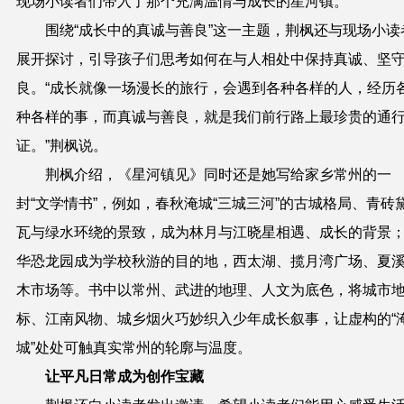
现场小读者们带入了那个充满温情与成长的星河镇。
围绕“成长中的真诚与善良”这一主题，荆枫还与现场小读
展开探讨，引导孩子们思考如何在与人相处中保持真诚、坚
良。“成长就像一场漫长的旅行，会遇到各种各样的人，经历
种各样的事，而真诚与善良，就是我们前行路上最珍贵的通
证。”荆枫说。
荆枫介绍，《星河镇见》同时还是她写给家乡常州的一
封“文学情书”，例如，春秋淹城“三城三河”的古城格局、青砖
瓦与绿水环绕的景致，成为林月与江晓星相遇、成长的背景
华恐龙园成为学校秋游的目的地，西太湖、揽月湾广场、夏
木市场等。书中以常州、武进的地理、人文为底色，将城市
标、江南风物、城乡烟火巧妙织入少年成长叙事，让虚构的“
城”处处可触真实常州的轮廓与温度。
让平凡日常成为创作宝藏