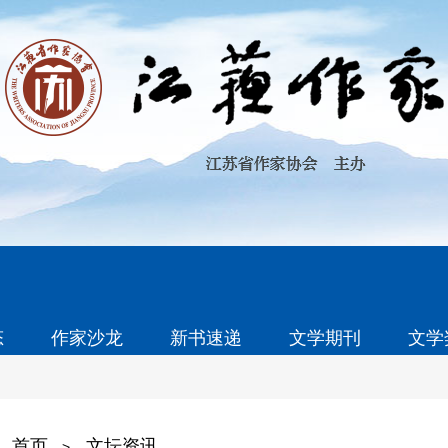
态
作家沙龙
新书速递
文学期刊
文学
首页
文坛资讯
>