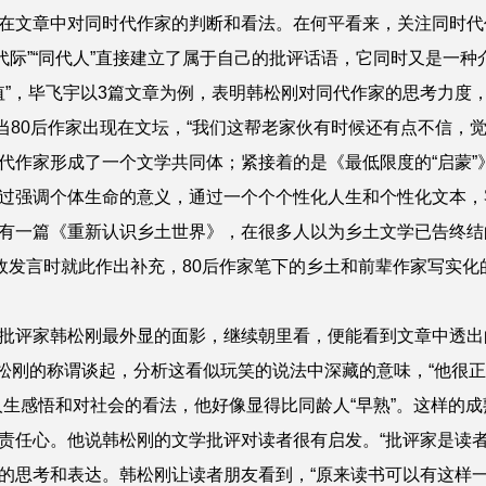
在文章中对同时代作家的判断和看法。在
何平
看来，关注同时代
代”“代际”“同代人”直接建立了属于自己的批评话语，它同时又是一
”，
毕飞宇
以3篇文章为例，表明韩松刚对同代作家的思考力度
，当80后作家出现在文坛，“我们这帮老家伙有时候还有点不信，
代作家形成了一个文学共同体；紧接着的是《最低限度的“启蒙”
过强调个体生命的意义，通过一个个个性化人生和个性化文本，客
有一篇《重新认识乡土世界》，在很多人以为乡土文学已告终结
政
发言时就此作出补充，80后作家笔下的乡土和前辈作家写实化
批评家韩松刚最外显的面影，继续朝里看，便能看到文章中透出
松刚的称谓谈起，分析这看似玩笑的说法中深藏的意味，“他很
人生感悟和对社会的看法，他好像显得比同龄人“早熟”。这样的
责任心。他说韩松刚的文学批评对读者很有启发。“批评家是读者
的思考和表达。韩松刚让读者朋友看到，“原来读书可以有这样