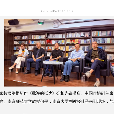
(2026-05-12 09:09)
家
韩松刚
携新作《批评的抵达》亮相先锋书店。中国作协副主席
席、南京师范大学教授
何平
，南京大学副教授
叶子
来到现场，与