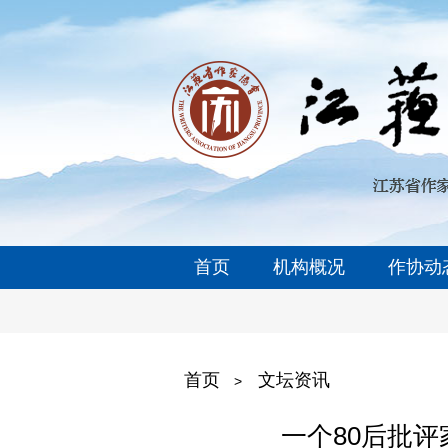
首页
机构概况
作协动
首页
文坛资讯
>
一个80后批