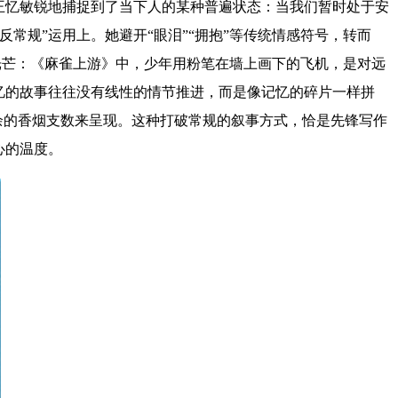
王忆敏锐地捕捉到了当下人的某种普遍状态：当我们暂时处于安
常规”运用上。她避开“眼泪”“拥抱”等传统情感符号，转而
的光芒：《麻雀上游》中，少年用粉笔在墙上画下的飞机，是对远
忆的故事往往没有线性的情节推进，而是像记忆的碎片一样拼
余的香烟支数来呈现。这种打破常规的叙事方式，恰是先锋写作
心的温度。