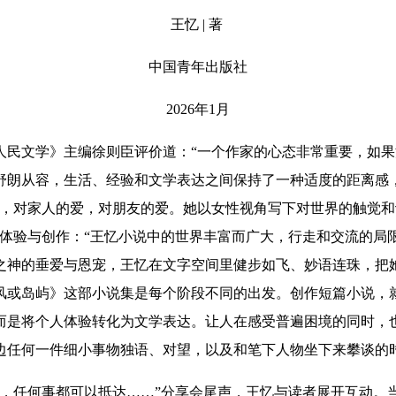
王忆 | 著
中国青年出版社
2026年1月
文学》主编徐则臣评价道：“一个作家的心态非常重要，如果
舒朗从容，生活、经验和文学表达之间保持了一种适度的距离感
诚，对家人的爱，对朋友的爱。她以女性视角写下对世界的触觉
命体验与创作：“王忆小说中的世界丰富而广大，行走和交流的局
之神的垂爱与恩宠，王忆在文字空间里健步如飞、妙语连珠，把
风或岛屿》这部小说集是每个阶段不同的出发。创作短篇小说，
而是将个人体验转化为文学表达。让人在感受普遍困境的同时，
边任何一件细小事物独语、对望，以及和笔下人物坐下来攀谈的
任何事都可以抵达……”分享会尾声，王忆与读者展开互动。