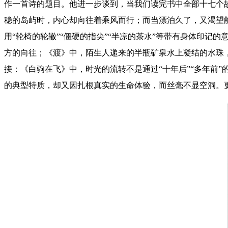
作一首诗的题目。他进一步谈到，当我们读完书中全部十七个
稳的岛屿时，内心却向往着乘风而行；而当漂泊久了，又渴望能
用“轮椅的轮辙”“僵硬的指尖”“半凉的茶水”等带有身体印
方的向往；《渡》中，陌生人递来的半瓶矿泉水上凝结的水珠
接：《白驹在飞》中，时光的流转不是通过“十年后”“多年前
的典型特质，却又因扎根真实的生命体验，而丝毫不显空洞。更