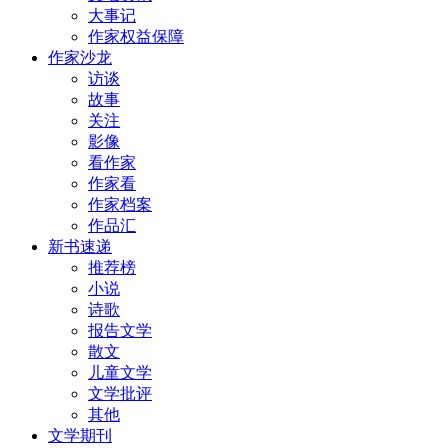
大事记
作家权益保障
作家沙龙
访谈
故事
关注
影像
看作家
作家看
作家档案
作品汇
新书速递
推荐榜
小说
诗歌
报告文学
散文
儿童文学
文学批评
其他
文学期刊