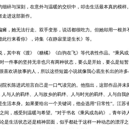
碎与深刻，在意外与温暖的交织中，叩击生活最本真的模样。20
者走进这部新作。
，她无法行走、双手变形，说话都很吃力。但她却用一根并不灵
虚此行来看你》，诗集《在静寂里逆生长》等。
其中有《渡》《糖橘》《白驹在飞》等代表性作品。“乘风或
，对一件事的坚持无非也只有两种状态，要么是开始，要么是短暂
个很喜欢讲故事的人，所以这些短篇小说就像我心底生长出的许多
院长陈进武坦言自己是一口气读完的。他指出，这部作品并未刻
”。人与人的羁绊、人与故乡的羁绊、人与时光的羁绊、人与自我
生活本身。如果要给出一个关键词，他会选用“日常性”。江苏省
之间，感受到温暖与希望。”对于书名《乘风或岛屿》，青年诗人
论是生活状态还是精神层面，似乎都处于这样一种动态的漂浮之中