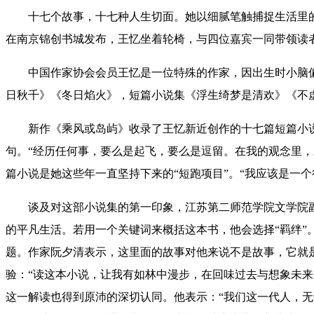
十七个故事，十七种人生切面。她以细腻笔触捕捉生活里的细
在南京锦创书城发布，王忆坐着轮椅，与四位嘉宾一同带领读
中国作家协会会员王忆是一位特殊的作家，因出生时小脑偏瘫
日秋千》《冬日焰火》，短篇小说集《浮生绮梦是清欢》《不
新作《乘风或岛屿》收录了王忆新近创作的十七篇短篇小说，
句。“经历任何事，要么是起飞，要么是逗留。在我的观念里
篇小说是她这些年一直坚持下来的“短跑项目”。“我应该是一
谈及对这部小说集的第一印象，江苏第二师范学院文学院副
的平凡生活。若用一个关键词来概括这本书，他会选择“羁绊
题。作家阮夕清表示，这里面的故事对他来说不是故事，它就是
验：“读这本小说，让我有如林中漫步，在回味过去与想象未来
这一解读也得到原沛的深切认同。他表示：“我们这一代人，无