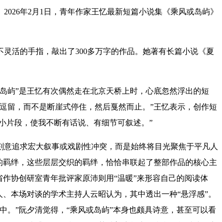
26年2月1日，青年作家王忆最新短篇小说集《乘风或岛屿》
活的手指，敲出了300多万字的作品。她著有长篇小说《夏
岛屿”是王忆有次偶然走在北京天桥上时，心底忽然浮出的短
逗留，而不是断崖式停住，然后戛然而止。”王忆表示，创作短
小片段，使我不断有话说、有细节可叙述。”
意追求宏大叙事或戏剧性冲突，而是始终将目光聚焦于平凡人
的羁绊，这些层层交织的羁绊，恰恰串联起了整部作品的核心主
作协创研室青年批评家原沛则用“温暖”来形容自己的阅读体
、本场对谈的学术主持人云昭认为，其中透出一种“悬浮感”。
。”阮夕清觉得，“乘风或岛屿”本身也颇具诗意，甚至可以看