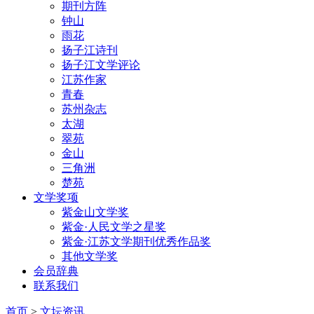
期刊方阵
钟山
雨花
扬子江诗刊
扬子江文学评论
江苏作家
青春
苏州杂志
太湖
翠苑
金山
三角洲
楚苑
文学奖项
紫金山文学奖
紫金·人民文学之星奖
紫金·江苏文学期刊优秀作品奖
其他文学奖
会员辞典
联系我们
首页
>
文坛资讯