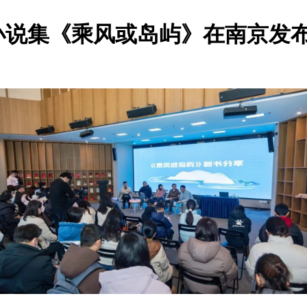
小说集《乘风或岛屿》在南京发