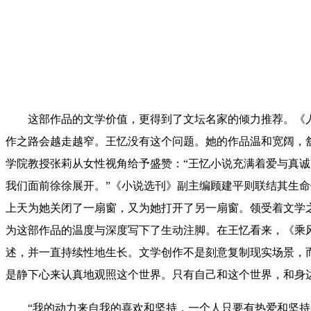
这部作品的文学价值，更得到了文坛名家的倾力推荐。《人民
作之路会越走越窄。王忆没有这个问题。她的作品温和宽阔，
学院教授张莉从女性视角给予盛赞：“王忆小说充满着爱与真
我们面前徐徐展开。”《小说选刊》副主编顾建平则联结其生
上天为她关闭了一扇窗，又为她打开了另一扇窗。领受着文学
为这部作品的温度与深度写下了生动注脚。在王忆看来，《乘
述，并一直持续性地生长。文学创作不是刻意复制现实场景，
是静下心来认真地观照这个世界。只有自己和这个世界，和身
“我的动力来自我的喜欢和坚持，一个人只要有热爱和坚持，