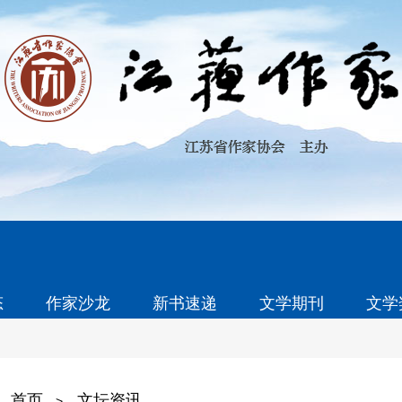
态
作家沙龙
新书速递
文学期刊
文学
首页
文坛资讯
>