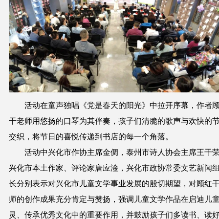
活动在童声独唱《党是春天的阳光》中拉开序幕，作者
干老师用悠扬的口琴为其伴奏，孩子们清脆的歌声与欢快的
交织，将节日的喜悦传递到书店的每一个角落。
活动中兴化市作协主席金倜，泰州市诗人协会主席王干
兴化市本土作家、评论家唐应淦，兴化市政协常委文艺新闻
长分别表示对兴化市儿童文学事业发展的殷切期望，对顾红
师的创作成果充分肯定与赞扬，强调儿童文学作品在启迪儿
灵、传承优秀文化中的重要作用，并鼓励孩子们多读书、读