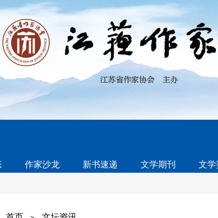
态
作家沙龙
新书速递
文学期刊
文学
首页
文坛资讯
>