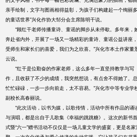
的文字风格，书中每一幅色彩斑斓、充满想象力的插画，都
亲手绘制，文字与图画相得益彰，为孩子们构建起一个绚丽
的童话世界”兴化作协大邹分会主席陈明干说。
“顾红干老师传播童诗、童谣的脚步从未停歇。多年来，
奔赴省内外，开展了一场又一场精彩的童诗、童谣公益讲座
受师生和家长们的喜爱，我们为之欣喜。”兴化市本土作家董
云说。
“红干是位勤奋的作家老师，这么多年一直坚持教学与写
作，且收获了不少的成绩，我突然想说，有点舍不得她了。
忙忙碌碌，一步一步向前走，太不容易。”兴化市中等专业学
副校长高春丽说。
“此次活动，以书为媒，以歌传情，活动中所有作品的诵
与演唱，都是出自于儿歌集《幸福的跳跳糖》。这次的新书
式暨“六一”赠书活动不仅仅是一场儿童文学的盛宴，更是名家