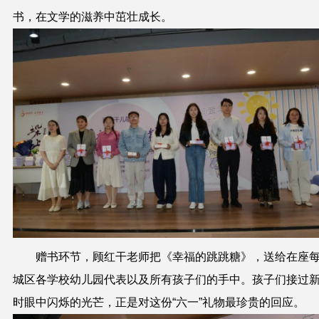
书，在文学的滋养中茁壮成长。
赠书环节，顾红干老师把《幸福的跳跳糖》，送给在座
城区各学校幼儿园代表以及所有孩子们的手中。孩子们接过
时眼中闪烁的光芒，正是对这份“六一”礼物最珍贵的回应。