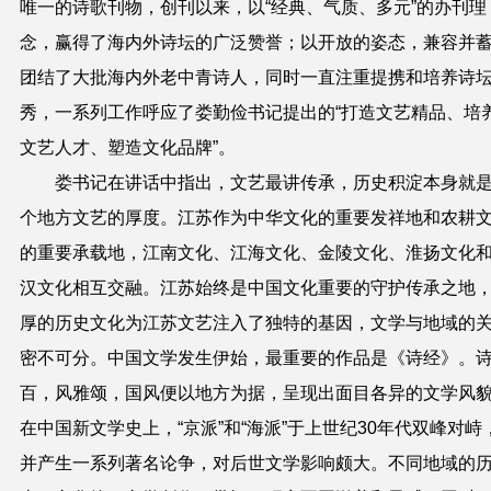
唯一的诗歌刊物，创刊以来，以“经典、气质、多元”的办刊理
念，赢得了海内外诗坛的广泛赞誉；以开放的姿态，兼容并
团结了大批海内外老中青诗人，同时一直注重提携和培养诗
秀，一系列工作呼应了娄勤俭书记提出的“打造文艺精品、培
文艺人才、塑造文化品牌”。
娄书记在讲话中指出，文艺最讲传承，历史积淀本身就
个地方文艺的厚度。江苏作为中华文化的重要发祥地和农耕
的重要承载地，江南文化、江海文化、金陵文化、淮扬文化
汉文化相互交融。江苏始终是中国文化重要的守护传承之地
厚的历史文化为江苏文艺注入了独特的基因，文学与地域的
密不可分。中国文学发生伊始，最重要的作品是《诗经》。
百，风雅颂，国风便以地方为据，呈现出面目各异的文学风
在中国新文学史上，“京派”和“海派”于上世纪
30
年代双峰对峙
并产生一系列著名论争，对后世文学影响颇大。不同地域的