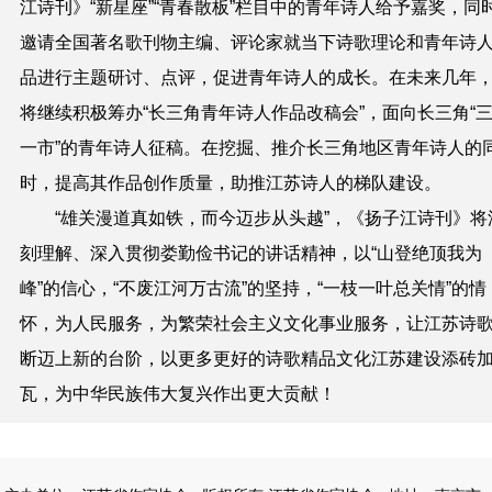
江诗刊》“新星座”“青春散板”栏目中的青年诗人给予嘉奖，同
邀请全国著名歌刊物主编、评论家就当下诗歌理论和青年诗
品进行主题研讨、点评，促进青年诗人的成长。在未来几年
将继续积极筹办“长三角青年诗人作品改稿会”，面向长三角“
一市”的青年诗人征稿。在挖掘、推介长三角地区青年诗人的
时，提高其作品创作质量，助推江苏诗人的梯队建设。
“雄关漫道真如铁，而今迈步从头越”，《扬子江诗刊》将
刻理解、深入贯彻娄勤俭书记的讲话精神，以“山登绝顶我为
峰”的信心，“不废江河万古流”的坚持，“一枝一叶总关情”的情
怀，为人民服务，为繁荣社会主义文化事业服务，让江苏诗
断迈上新的台阶，以更多更好的诗歌精品文化江苏建设添砖
瓦，为中华民族伟大复兴作出更大贡献！