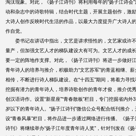
淘汰现象。对此，《扬子江诗刊》将利用每年的“扬子江诗会”
动和杂志中的诗歌特辑，结合时代主题，开展主题创作，激
大诗人创作反映时代生活的作品，以最大力度提升广大诗人
作自觉。
娄书记在讲话中指出，文艺是讲求悟性的，文艺家或许
量产，但加强文艺人才的梯队建设大有可为。文艺人才的成
要一定的阵地作支撑。对此，《扬子江诗刊》将进一步做好
青年诗人的培养与推介，积极助力“文艺苏军”的青蓝相继、薪
相传，不断进行诗人梯队建设。在“十四五”期间，将着力寻找
挖掘有潜力的青年诗人，培养诗歌创作的青年才俊，推介优
创汉语诗作。设置“新星座”“青春散板”栏目，专门挖掘省内外
3
岁以下的青年诗人。“扬子江诗刊”微信公众号配合纸刊推介，
设“青春风暴”栏目，将作品进一步通过网络进行传播。《扬子
诗刊》将继续举办“扬子江年度青年诗人奖”，针对刊发在《扬