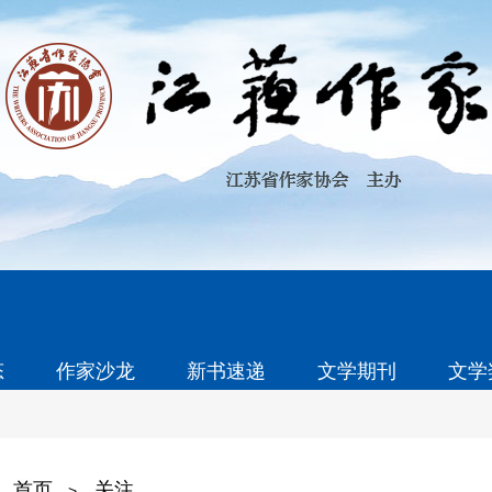
态
作家沙龙
新书速递
文学期刊
文学
首页
关注
>