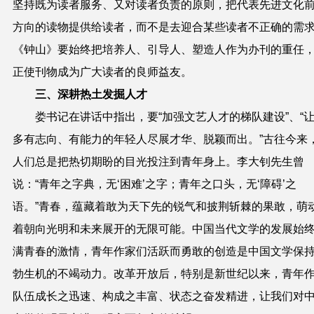
坚持既为读者服务、又对读者负责的原则，把代表先进文化
方向的读物提供给读者，而不是去迎合某些读者不正确的需
《钟山》要始终把培养人、引导人、塑造人作为办刊的重任
正使刊物成为广大读者的良师益友。
三、深耕热土发掘人才
娄书记在讲话中指出，要“加强文艺人才的梯队建设”、“
多有志向、有能力的年轻人尽展才华、脱颖而出。”古往今来
人们总是把热切期盼的目光投注到青年身上。李大钊先生曾
说：“青年之字典，无‘困难’之字；青年之口头，无‘障碍’之
语。”青春，蕴藏着敢为天下先的锐气和披荆斩棘的果敢，萌
着朝向光明和未来展开的无限可能。中国当代文学的发展始
满青春的激情，青年作家们活跃而勇敢的创造是中国文学保
勃生机的不竭动力。改革开放后，特别是新世纪以来，青年
队伍成长之迅速、构成之丰富、状态之奋发精进，让我们对