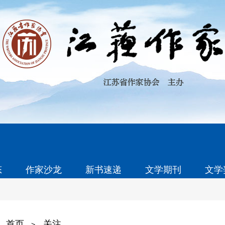
态
作家沙龙
新书速递
文学期刊
文学
首页
关注
>