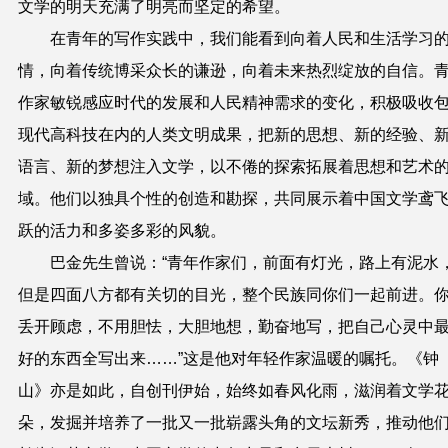
文学的明天充满了明亮而坚定的希望。
在青年的写作实践中，我们能看到向着人民和生活学习
情，向着传统博采众长的谦逊，向着未来热烈绽放的自信。
作家敏锐感应时代的发展和人民精神需求的变化，积极吸收
现代高科技在内的人类文明成果，把新的思想、新的经验、
语言、新的梦想注入文学，以不倦的探索拓展着思想和艺术
域。他们以独具个性的创造和勘探，共同展示着中国文学鸢
跃的活力和多姿多彩的风貌。
巴金先生曾说：“青年作家们，前面有灯光，路上有泥水
但是四面八方都有关切的目光，整个民族同你们一起前进。
丢开顾虑，不用胆怯，大胆地想，勤奋地写，把自己心灵中
好的东西全写出来……”这是他对年轻作家温暖的嘱托。《钟
山》亦是如此，自创刊伊始，始终如春风化雨，滋润着文学
朵，发掘并培养了一批又一批崭露头角的文坛新秀，推动他