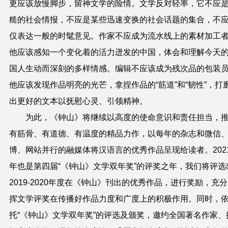
更应该放慢脚步，留神文学的险情。文学反对轻率，它不应
糙的社会情报，不应是某些迅速变换的社会话题的集合，不
仅表达一般的时髦意见。作家不应成为流水线上的素材加工
他应该感知一个变化着的活力迸发的中国，体会和理解今天
国人生动而深刻的多样情感。编辑不应该成为残次品的包装
他应该发现作品明亮的光芒，拿捏作品的“筋道”和“韧性”，打
出更好的文本以抚慰心灵、引领精神。
为此，《钟山》将继续以高度的使命意识和责任担当，
有筋骨、有道德、有温度的精品力作，以每年的杂志和微信
博、网站并行的融媒体将汉语言的优秀作品呈现给读者。
202
年也是第四届“《钟山》文学双年奖”的评奖之年，我们将评选
2019-2020
年度在《钟山》刊出的优秀作品，进行奖励，充分
挥文学评奖在传播好作品力度和广度上的积极作用。同时，
托“《钟山》文学双年奖”的评选及颁奖，邀约全国著名作家、