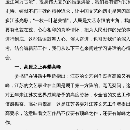
废江河万古流”，投身伟大复兴的滚滚洪流，我们要有谱写民
史诗、铸就不朽丰碑的精神追求，让中国文艺的历史星河闪
多江苏光彩；“一枝一叶总关情”，人民是文艺永恒的主角，我
要有念兹在兹、心心相印的真挚情怀，把为人民创作的光荣
进行到底。这些话语鼓舞人心、催人奋进，也引发我们的深
考。结合编辑部工作，我们从以下三点来阐述学习讲话的心
会。
一、高原之上再攀高峰
娄书记在讲话中明确指出：江苏的文艺创作既有高原又
峰，江苏的文艺事业在全国是属于第一方阵的。毫无疑问，
对五年来江苏文艺界成就给予的高度赞扬，令全省的文艺工
倍感振奋。高处再攀高，这是江苏省委对江苏文艺工作者提
高要求，这意味着文艺作品不仅要有顶峰之作，还要有巅峰
作。