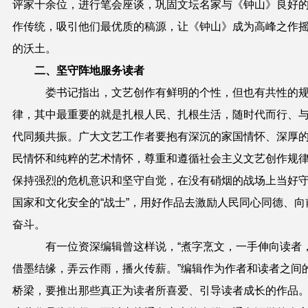
评家十余位，进行笔会座谈，巩固文坛名家与《钟山》良好
作传统，吸引他们最优质的稿源，让《钟山》成为高峰之作
的沃土。
二、坚守阵地服务读者
娄书记指出，文艺创作有鲜明的个性，但也有共性的
律，其中最重要的就是扎根人民、扎根生活，随时代而行、
代同频共振。广大文艺工作者要抱有深沉的家国情怀、深厚
民情怀和纯粹的艺术情怀，尊重和遵循社会主义文艺创作规
保持强烈的危机意识和坚守自觉，在没有硝烟的战场上当好
国家和文化安全的“战士”，用好作品去激励人民同心同德、向
奋斗。
有一位资深编辑曾这样说，“煮字烹文，一手伸向读者
借墨结缘，弄云作雨，播火传薪。”编辑作为作者和读者之间
桥梁，要推出那些真正为读者所喜爱、引导读者成长的作品