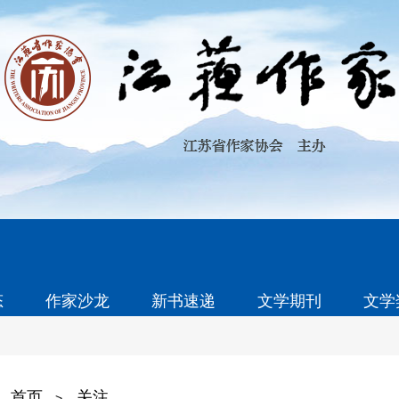
态
作家沙龙
新书速递
文学期刊
文学
首页
关注
>