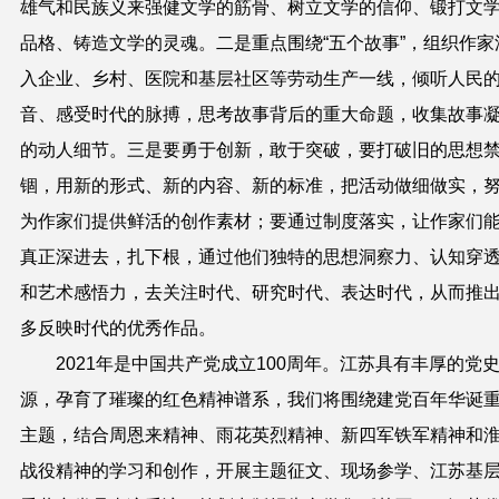
雄气和民族义来强健文学的筋骨、树立文学的信仰、锻打文
品格、铸造文学的灵魂。二是重点围绕
“
五个故事
”
，组织作家
入企业、乡村、医院和基层社区等劳动生产一线，倾听人民
音、感受时代的脉搏，思考故事背后的重大命题，收集故事
的动人细节。三是要勇于创新，敢于突破，要打破旧的思想
锢，用新的形式、新的内容、新的标准，把活动做细做实，
为作家们提供鲜活的创作素材；要通过制度落实，让作家们
真正深进去，扎下根，通过他们独特的思想洞察力、认知穿
和艺术感悟力，去关注时代、研究时代、表达时代，从而推
多反映时代的优秀作品。
2021
年是中国共产党成立
100
周年。江苏具有丰厚的党
源，孕育了璀璨的红色精神谱系，我们将围绕建党百年华诞
主题，结合周恩来精神、雨花英烈精神、新四军铁军精神和
战役精神的学习和创作，开展主题征文、现场参学、江苏基