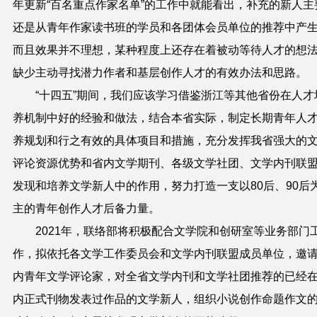
年更新“百名重点作家名单”的工作中就能看出，补充的新人主
还是从青年作家读书班的学员和各团体会员单位的推荐中产
而且效果并不理想，某种程度上还存在着被动等待人才的想
缺少主动寻找潜力作者和基层创作人才的有效办法和思路。
“十四五”期间，我们应该学习借鉴浙江等其他省份在人才
养机制中好的经验和做法，结合本省实际，制定长期青年人
养规划和行之有效的具体项目和措施，充分发挥我省强大的
评论资源优势和省内文学期刊、各级文学社团、文学内刊联
发现和培养文学新人中的作用，努力打造一支以
80
后、
90
后
主的青年创作人才后备力量。
2021
年，联络部将积极配合文学院和创研室等业务部门
作，拟依托各文学工作委员会和文学内刊联盟成员单位，邀
内青年文学评论家，对全省文学内刊和文学社团推荐的已经
内正式刊物发表过作品的文学新人，组织小说创作命题作文