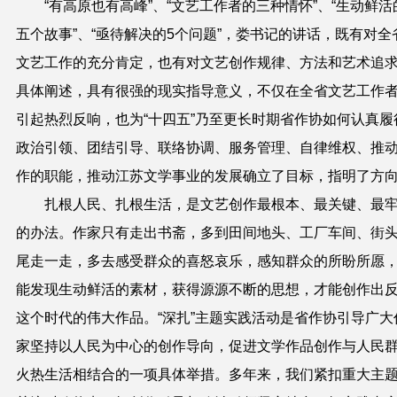
“有高原也有高峰”、
“
文艺工作者的三种情怀
”
、
“
生动鲜活
五个故事
”
、
“
亟待解决的
5
个问题
”
，娄书记的讲话，既有对全
文艺工作的充分肯定，也有对文艺创作规律、方法和艺术追
具体阐述，具有很强的现实指导意义，不仅在全省文艺工作
引起热烈反响，也为
“
十四五
”
乃至更长时期省作协如何认真履
政治引领、团结引导、联络协调、服务管理、自律维权、推
作的职能，推动江苏文学事业的发展确立了目标，指明了方
扎根人民、扎根生活，是文艺创作最根本、最关键、最
的办法。
作家只有走出书斋，多到田间地头、工厂车间、街
尾走一走，多去感受群众的喜怒哀乐，感知群众的所盼所愿
能发现生动鲜活的素材，获得源源不断的思想，才能创作出
这个时代的伟大作品。“深扎”主题实践活动是省作协引导广大
家坚持以人民为中心的创作导向，促进文学作品创作与人民
火热生活相结合的一项具体举措。多年来，我们紧扣重大主