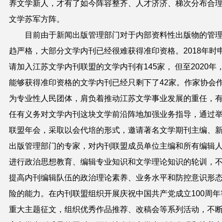
养文学新人，才有了如今阵容整齐、人才济济、梯次分布合
文学苏军方阵。
目前由于新闻出版管理部门对于内部资料性出版物的管
趋严格，大部分文学内刊已经很难获得准印资格。
2018
年时
请加入江苏文学内刊联盟的文学内刊有
145
家， 但至
2020
年
能够获得准印资格的文学内刊已经只剩下了
42
家。
作家协会
为专业性人民团体，肩负着推动江苏文学事业发展的重任，
任有义务对文学内刊这块文学前沿阵地加强业务指导，通过
联盟年会，采取以会代培的形式，邀请著名文学期刊主编、
出版管理部门的专家，对内刊联盟成员单位主编和所有编辑
进行政治思想教育、编辑专业知识和文学理论知识的轮训，
提高内刊编辑队伍的政治理论素养、业务水平和防控意识形
险的能力。在内刊联盟组织开展庆祝中国共产党成立
100
周年
重大主题征文，组织优秀作品推荐、改稿会等系列活动，不