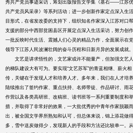
秀共产党员事迹采访，筹划出版报告文学集《基石——江苏
共产党员风采录》等系列活动；进一步创新作家定点深入生
目形式，在省发改委的支持下，组织知名作家深入江苏对口
支援的部分中西部贫困县区开展定点深入生活采访，努力创
一批反映时代生活、震撼人们心灵的精品力作，全面展示在
领导下江苏人民波澜壮阔的奋斗历程和日新月异的发展成就
文艺是讲求悟性的，文艺家或许不能量产，但加强文艺
的梯队建设大有可为。
要实现“文艺苏军”的青蓝相继、薪火相
传，关键在于发现人才和培养人才。多年来，我们在人才培
陆续推出了签约作家、重点扶持、名师带徒、作品研讨、雨
作营以及各类高研班、改稿班、读书班等一系列重要制度和
措，并取得了非常好的效果，一大批优秀的中青年作家脱颖
出，被全国文学界所熟知和认可，但总体来说，锦上添花做
多，雪中送炭做得少，发现新人的手段和方法还比较单一。