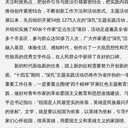
关注时政热点，把创作引导与政治引领紧密结合，把实践内
推动创作紧密结合，不断创新工作方法和活动形式。主题活
展以来，先后组织开展
54
批
1275
人次的“深扎”主题实践活动
并组织实施了
60
余个作家“定点生活”项目，活动足迹遍及全省
多个市县区，参与群众达
50
多万人次，广大作家通过“深扎”活
融入基层、体验生活、感知时代，创作出了一大批思想性和
性较高的优秀文学作品，在人民群众中获得了良好的口碑。
新的时代面临新的任务，踏上新的征程需要努力开创新
面。
“
十四五
”
期间，
“
深扎
”
主题实践活动仍将作为省作协的一
重要工作任务，一是要重点围绕
“
四个精神
”
开展红色主题教育
践，做好对青年作家的革命爱国主义教育和思想道德建设。
平总书记指出：“祖国是人民最坚实的依靠，英雄是民族最闪
的坐标”。文学，就是要以祖国为依靠，以英雄为坐标，引导
家们心怀祖国，情系英雄，用爱国主义和英雄主义的家国情