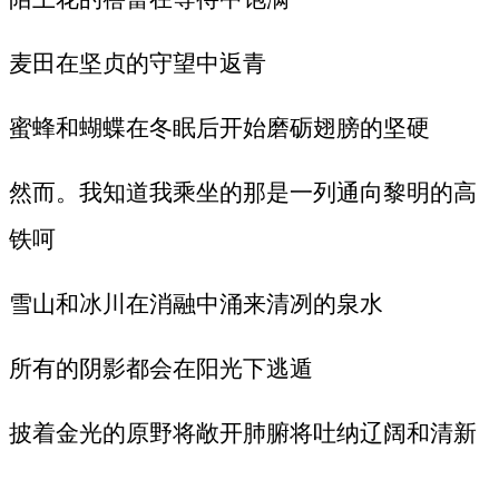
麦田在坚贞的守望中返青
蜜蜂和蝴蝶在冬眠后开始磨砺翅膀的坚硬
然而。我知道我乘坐的那是一列通向黎明的高
铁呵
雪山和冰川在消融中涌来清冽的泉水
所有的阴影都会在阳光下逃遁
披着金光的原野将敞开肺腑将吐纳辽阔和清新