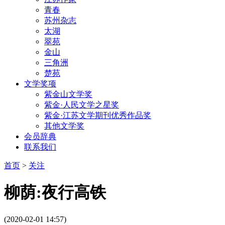
青春
苏州杂志
太湖
翠苑
金山
三角洲
楚苑
文学奖项
紫金山文学奖
紫金·人民文学之星奖
紫金·江苏文学期刊优秀作品奖
其他文学奖
会员辞典
联系我们
首页
>
关注
柳荫:夜行高铁
(2020-02-01 14:57)