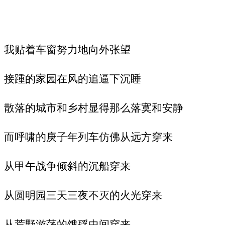
我贴着车窗努力地向外张望
接踵的家园在风的追逼下沉睡
散落的城市和乡村显得那么落寞和安静
而呼啸的庚子年列车仿佛从远方穿来
从甲午战争倾斜的沉船穿来
从圆明园三天三夜不灭的火光穿来
从荒野游荡的饿殍中间穿来