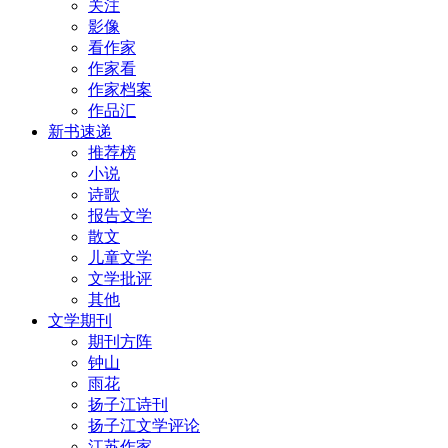
关注
影像
看作家
作家看
作家档案
作品汇
新书速递
推荐榜
小说
诗歌
报告文学
散文
儿童文学
文学批评
其他
文学期刊
期刊方阵
钟山
雨花
扬子江诗刊
扬子江文学评论
江苏作家