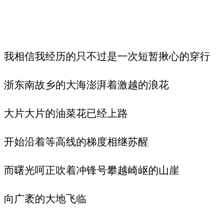
我相信我经历的只不过是一次短暂揪心的穿行
浙东南故乡的大海澎湃着激越的浪花
大片大片的油菜花已经上路
开始沿着等高线的梯度相继苏醒
而曙光呵正吹着冲锋号攀越崎岖的山崖
向广袤的大地飞临