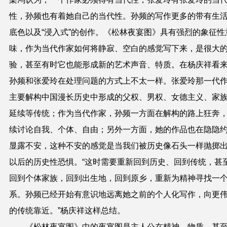
性，孙频也有着她自己的当代性。孙频的写作更多的带有生
底色以及“浸入式”的创作。《松林夜宴图》具有强烈的象征性
味，作为当代作家如何将静寂、空白的感觉写下来，是很大
验，甚至有时它也能形成新的艺术声音、特质。在杨庆祥看
孙频和张爱玲在处理问题的方式上不太一样。张爱玲那一代
主要解构中国漫长历史中形成的父权、男权、女德主义、家
延续等传统；作为当代作家，孙频一方面在解构的路上狂奔
续讨论自我、个体、自由；另外一方面，她的作品也在隐隐
显露不安，这种不安的感觉是当我们被历史像石头一样抛掷
以后的历史性恐惧。“这时需要重新回到历史、回到传统，甚
回到个体家族，回到出生地，回到原乡，重新为精神寻找一
系。孙频已经开始有意识地远离她之前的个人化写作，向更
的传统靠近。”杨庆祥这样总结。
《松林夜宴图》中的夜宴图是主人公在精神、物质、甚