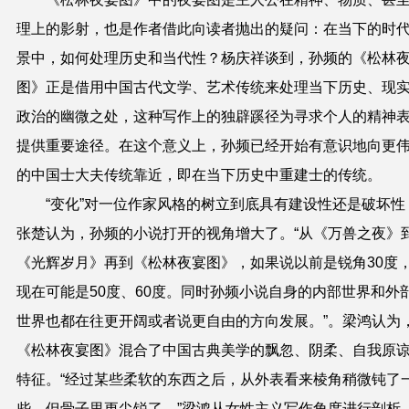
理上的影射，也是作者借此向读者抛出的疑问：在当下的时
景中，如何处理历史和当代性？杨庆祥谈到，孙频的《松林
图》正是借用中国古代文学、艺术传统来处理当下历史、现
政治的幽微之处，这种写作上的独辟蹊径为寻求个人的精神
提供重要途径。在这个意义上，孙频已经开始有意识地向更
的中国士大夫传统靠近，即在当下历史中重建士的传统。
“变化”对一位作家风格的树立到底具有建设性还是破坏性
张楚认为，孙频的小说打开的视角增大了。“从《万兽之夜》
《光辉岁月》再到《松林夜宴图》，如果说以前是锐角30度
现在可能是50度、60度。同时孙频小说自身的内部世界和外
世界也都在往更开阔或者说更自由的方向发展。”。梁鸿认为
《松林夜宴图》混合了中国古典美学的飘忽、阴柔、自我原
特征。“经过某些柔软的东西之后，从外表看来棱角稍微钝了
些，但骨子里更尖锐了。”梁鸿从女性主义写作角度进行剖析