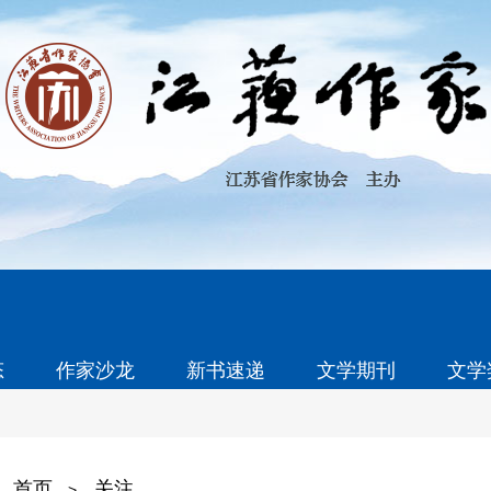
态
作家沙龙
新书速递
文学期刊
文学
首页
关注
>