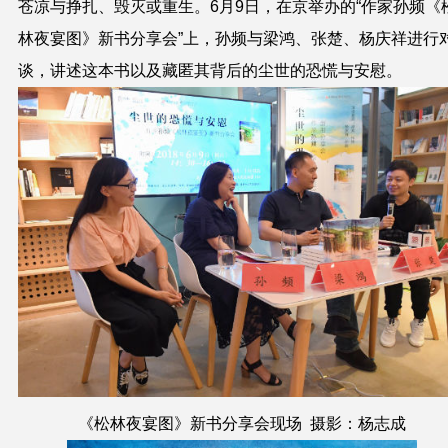
苍凉与挣扎、毁灭或重生。6月9日，在京举办的“作家孙频《
林夜宴图》新书分享会”上，孙频与梁鸿、张楚、杨庆祥进行
谈，讲述这本书以及藏匿其背后的尘世的恐慌与安慰。
《松林夜宴图》新书分享会现场 摄影：杨志成