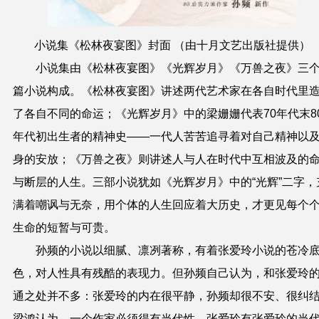
小说集《松林夜宴图》封面 （由十月文艺出版社提供）
小说集由《松林夜宴图》《光辉岁月》《万兽之夜》三
篇小说构成。《松林夜宴图》讲述两代艺术家在各自时代里
了各自不同的命运；《光辉岁月》中的梁姗姗代表70年代末8
年代初出生者的精神史——一代人苦苦追寻着对自己精神以
身的安放；《万兽之夜》则讲述人与人在时代中互相波及的
与断层的人生。三部小说犹如《光辉岁月》中的“光辉”二字，
满着嘲讽与无奈，用个体的人生回应着大历史，才更见每个
生命的短暂与可贵。
孙频的小说以细腻、凛冽著称，有着张爱玲小说的苍冷
色，对人性具有残酷的表现力。但孙频自己认为，和张爱玲
通之处并不多：张爱玲的内在很平静，孙频却很不安、很纠
梁鸿认为，一个作家必须得有当代性，张爱玲有张爱玲的当