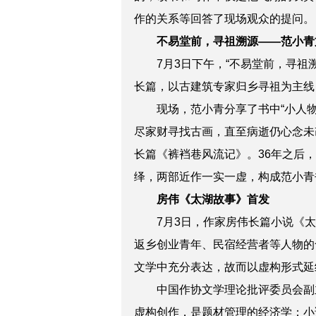
作的关系等回答了
现场观众
的提问
。
不易堂前，寻祖溯源——范小青
7月3日下午，“不易堂前，寻
长篇，以古建筑专家归乡寻祖为主线
现场，范小青分享了书中“小人
尽家财寻找古画，直至病逝仍心念未
长篇《裤裆巷风流记》。36年之后
绎，两部近作一实一虚，构成范小青
房伟《太湖故事》首发
7月3日，作家房伟长篇小说《
返乡创业青年、民宿经营者等人物的
文学中充分表达，故而以虚构形式延
中国作协文学理论批评委员会副
虚构创作，是题材管理的经济学；小