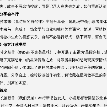
失，故事不写悲情控诉，而是记录人在失去之后，如何重新认清
分享会举行
孺萍带来《童诗里的自然课》主题分享会，她现场带领小读者集
木虫鸟，完成了一场文学与自然相融的美育课堂。她说，写植物
情微小生命的喜怒哀乐。自然不必远行寻找，楼下野草、窗台飞
》做客江苏书展
玲带来新作《妈妈的不完美星球》，并开展了主题为“星际穿梭，
建了充满想象力的星际冒险之旅，将浪漫星际幻想与现实亲情相
的隔阂心绪，传递出了别样的成长理念：没有绝对完美的家庭，
流露。分享会上，徐玲畅谈创作初衷，解读藏在星河故事里的亲
伴、别离的困惑。
首发
智长篇新作《我们兄弟》举行新书首发式。小说是祁智回望苏北乡
激烈冲突，全是乡村日常：清晨挑水、灶台做饭、赶集买年货、