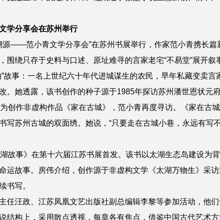
文学分享会在苏州举行
祖溯源——范小青文学分享会”在苏州书展举行，作家范小青携长篇
，围绕只存于史料与口述、原址难寻的言家老宅“不易堂”展开叙
物”故事：一名上世纪六十年代进城谋生的农民，早年私藏变卖言
改。她透露，该书创作的种子源于1985年探访苏州潘世恩状元
，为创作非虚构作品《家在古城》，范小青再度寻访。《家在古
书写苏州古城的双面绣。她说，“只要走在古城小巷，永远有写不
太湖故事》在第十六届江苏书展首发。该书以太湖生态岛建设为
命运故事。房伟介绍，创作源于非虚构文学《太湖万物生》采访
续书写。
主任汪政、
江苏凤凰文艺出版社副总编辑李黎等参加活动，他们
说结构上，采用散点透视，每章各有焦点，借鉴中国古代艺术方