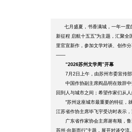
七月盛夏，书香满城，一年一度
新征程 启航十五五”为主题，汇聚全
里官宣新作，参加文学对谈、创作分
——
“2026苏州文学周”
开幕
7月2日
上午
，
由苏州市委宣传部
中国作协副主席阎晶明在致辞
中
回到人与城市之间
；
希望作家们从人
“苏州这座城市最重要的特征，
江苏省作协主席毕飞宇受访时表示，
广东省作家协会主席谢有顺
，
鲁
苏州·向新而行”主题
，
展开
对谈交流