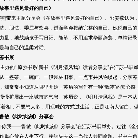
故事里遇见最好的自己》
郭姜燕带来主题分享会《在故事里遇见最好的自己》。郭姜燕认为
茫、胆怯、委屈与欢喜，进而学会接纳完整的自己。她说自己的
力量，她鼓励孩子写日记、随笔，不用追求华丽辞藻，单纯记录
是与自己的温柔对话。
苏书展
主办的“‘原乡书系’新书《明月清风我》读者分享会”在江苏书
从一盏茶、一碗面、一段园林旧事、一点市井风物谈起，分享苏
，却常常不知道从哪里开始，苏眉的写作有一种“散装”的安心感
慢慢扩展出一座城市的气息。苏眉说，《明月清风我》是一本从
要着相，不要想太多，用玩味的方式过生活，正是江南人留白、
鲁敏《此时此刻》分享会
有如你我——鲁敏《此时此刻》分享会”在江苏书展举办。过往《
作重心放在人生下行、接纳失去这一当代人共同命题。书中主角