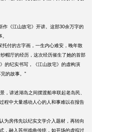
新作《江山故宅》开讲。这部30余万字的
事。
家托付的古字画，一生内心难安，晚年散
府纱帽厅的经历，这次经历催生了她的首部
城》的纪实书写，《江山故宅》的虚构演
完的故事。”
背景，讲述湖岛之间摆渡船串联起老岛民、
过程中大量感动人心的人和事难以在报告
认为
房伟先以纪实文学介入题材，再转向
式，融入苏州戏曲传统，如开场的虚拟过