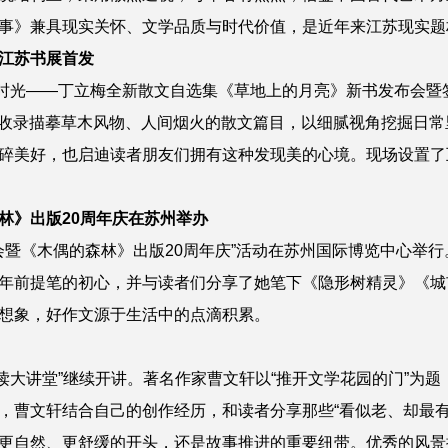
事》兼具现实关怀、文学品质与时代价值，是近年来江苏现实题
江苏书展首发
慢煮时光——丁立梅全新散文自选集《草地上的月亮》新书发布会暨
章，收录描摹草木风物、人间烟火的散文篇目，以细腻视角挖掘日
碎美好，也启迪读者朋友们拥有这种发现美的心境。现场设置了
林》出版20周年庆在苏州举办
面会暨《木偶的森林》出版20周年庆”活动在苏州国际博览中心举
年前提笔的初心，并与读者们分享了她笔下《隐形树精灵》《城
想象，好作文源于生活中的点滴积累。
阅读大讲堂”继续开讲。著名作家曹文轩以“推开文学花园的门”为
，曹文轩结合自己的创作经历，和读者分享那些“看似老、却最有
更自然、更舒缓的开头，还是故事推进的重要纽带。优秀的风景