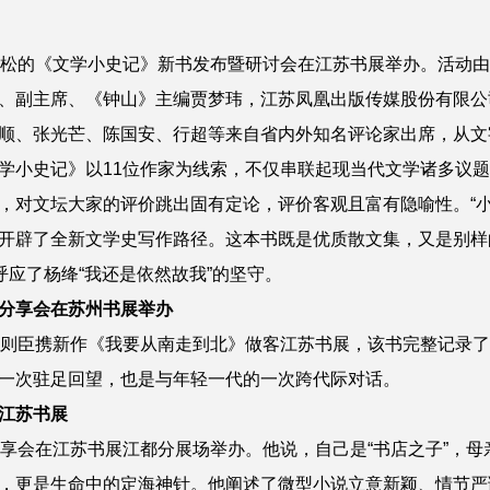
培松的《文学小史记》新书发布暨研讨会在江苏书展举办。活动
、副主席、《钟山》主编贾梦玮，江苏凤凰出版传媒股份有限公
顺、张光芒、陈国安、行超等来自省内外知名评论家出席，从文
学小史记》以11位作家为线索，不仅串联起现当代文学诸多议
，对文坛大家的评价跳出固有定论，评价客观且富有隐喻性。“小”
开辟了全新文学史写作路径。这本书既是优质散文集，又是别样
呼应了杨绛“我还是依然故我”的坚守。
分享会在苏州书展举办
则臣
携
新作《我要从南走到北》
做客江苏书展
，
该书
完整记录了
一次驻足回望，也是与年轻一代的一次跨代际对话。
江苏书展
分享会在江苏书展江都分展场举办
。
他说，
自己是“书店之子”，
，更是生命中的定海神针
。
他阐述了微型小说立意新颖、情节严