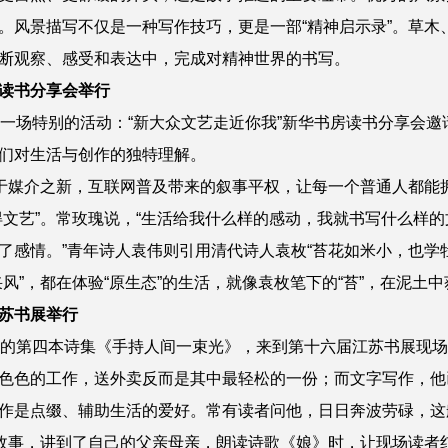
。风景描写不仅是一种写作技巧，更是一部“精神启示录”。草木
断观察、感受和表达中，完成对精神世界的书写。
房读书分享会举行
来一场特别的活动：“新大众文艺走近你我”新华书房读书分享会
们对生活与创作的独特理解。
在于媒介之新，互联网普及带来的叙事平权，让每一个普通人都能
得文艺”。常玫瑰说，“生活给我什么样的感动，我就书写什么样
了感情。”青年诗人袁伟则引用清代诗人袁枚“苔花如米小，也学
风”，都在体验“原生态”的生活，就像袁枚笔下的“苔”，在泥土
苏书展举行
己的第四本诗集《手持人间一束光》，来到第十六届江苏书展现
色色的工作，送外卖反而是其中最轻松的一份；而文字写作，他
作是点缀、辅助生活的爱好。常有读者问他，日日奔波劳碌，这
的故事，讲到了自己的父亲母亲，朗读诗歌《娘》时，让现场读者