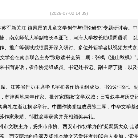
(2026-07-02 14:39)
文学苏军新关注·谈凤霞的儿童文学创作与理论研究”专题研讨会。
捷，南京师范大学副校长李亚飞，河海大学校长助理周语明，以
作、推广等领域成绩展开深入研讨。
多位外籍学者以视频方式参
散文学会
在南京
联合主办
“
致敬读书会第二期：张枫《漫山秋枫》
”
来书面讲话，省作协党组成员、书记处书记、副主席丁捷
，
以及
副主席、江苏省作协主席毕飞宇和省作协党组成员、书记处书记、
，
苏津两地青年作家、批评家围绕“文学双城：日常叙事与历史记
颁奖典礼在浙江桐乡举行。中国作协党组成员陈二厚，中华文学基
苏作家
朱婧、邹胜念
等获奖并亮相颁奖典礼。
州市文联主办，扬州市作协、西安市作协承办的“凝聚新大众·走读
苏、西安两地的
作家
及扬州本地文艺爱好者共80余人
参加，
沉浸