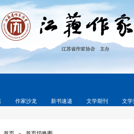
态
作家沙龙
新书速递
文学期刊
文学
首页
首页切换图
>