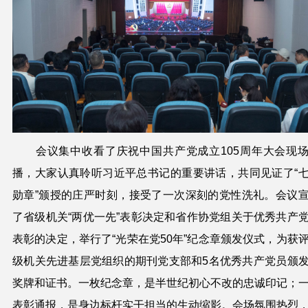
会议集中收看了庆祝中国共产党成立105周年大会现
播，大家
认真聆听习近平总书记
的
重要讲话，共同见证
了
“
勋章”颁授
的
庄严时刻，接受了一次深刻的党性
洗礼
。会议
了省级机关“两优一先”表彰决定
和省作协
党组关于
优秀共产
表彰的决定，
举行了“光荣在党50年”纪念章颁发仪式，
为
获
级机关
先进
基层
党组织的
期刊党支部
和
5
名优秀共产党员颁
奖牌和证书。
一枚纪念章，是半世纪初心不改的忠诚印记；
表彰通报，是身边标杆实干担当的生动缩影。
会场
氛围热烈