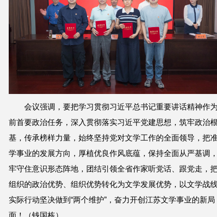
会议强调，要把
学习贯彻
习近平
总书
记重要讲话
精神作
前首要政治任务，深入贯彻
落实习近平党建思想，筑牢政治
基，
传承榜样力量，始终坚持党
对文学
工作
的
全面领导
，
把
学事业的
发展
方向，厚植优良作风底蕴，
保持全面从严基调
牢守住意识形态阵地，团结引领全省作家听党话、跟党走，
组织
的
政治优势、组织优势转化为文学发展优势，以文学战
实际行动坚决做到“两个维护”
，
奋力开创江苏文学事业
的
新局
面！（钱国栋）