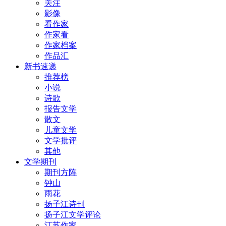
关注
影像
看作家
作家看
作家档案
作品汇
新书速递
推荐榜
小说
诗歌
报告文学
散文
儿童文学
文学批评
其他
文学期刊
期刊方阵
钟山
雨花
扬子江诗刊
扬子江文学评论
江苏作家