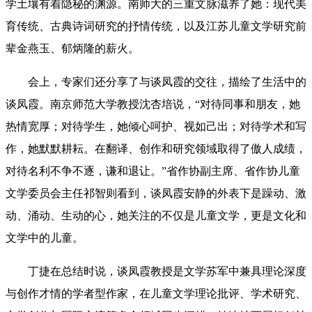
学土壤有着隐秘的渊源。南师大的三重文脉滋养了她：现代美
育传统、古典诗词研究的抒情传统，以及江苏儿童文学研究前
辈金燕玉、郁炳隆的薪火。
会上，专家们还分享了与谈凤霞的交往，描绘了生活中的
谈凤霞。南京师范大学教授沈杏培说，“对待同事和朋友，她
热情宽厚；对待学生，她倾心呵护、视如己出；对待学术和写
作，她默默耕耘。在翻译、创作和研究领域取得了傲人成绩，
对待名利不争不逐，谦和退让。”省作协副主席、省作协儿童
文学委员会主任祁智则看到，谈凤霞安静的外表下是躁动、激
动、涌动、生动的心，她关注的不仅是儿童文学，更是文化和
文学中的儿童。
丁捷在总结时说，谈凤霞教授是文学苏军中兼具理论深度
与创作才情的学者型作家，在儿童文学理论批评、学术研究、