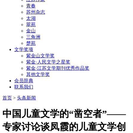
青春
苏州杂志
太湖
翠苑
金山
三角洲
楚苑
文学奖项
紫金山文学奖
紫金·人民文学之星奖
紫金·江苏文学期刊优秀作品奖
其他文学奖
会员辞典
联系我们
首页
>
头条新闻
中国儿童文学的“凿空者”——
专家讨论谈凤霞的儿童文学创