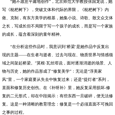
“她不愿意平庸地创作”，北京师范大学教授张国龙说，她
写《枇杷树下》，突破文体和代际的界限，《枇杷树下》内
敛、克制，有东方美学的根基，她集小说、诗歌、散文众文体
之长，写成长但不局限于写一个孩子的成长，而是写一个家族
的成长，蕴含着深刻的童年精神。
“在分析这些作品时，我意识到‘桥梁’是她作品中反复出
现的主题——在生者与逝者、过去与现在、物质世界与情感领
域之间架起桥梁。”莫根·瓦丝塔说，面对逐渐消逝的场景、人
物与历史，她的作品形成了“修复美学”：无论是“淳美家
风”里，一个家庭要从失去中恢复过来；还是“提灯者”系列，
直面和修复历史创伤。在《补呀补》里，她反复采用损坏-修
复的二元形式，却在中段揭示：有些东西一旦破碎，便无法修
复。这是一种清晰的教育理念：修复是一个必须直面不可挽回
之事的过程。