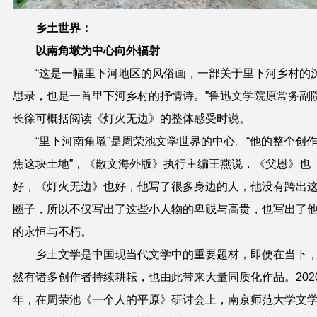
乡土世界：
以南角墩为中心向外辐射
“这是一幅里下河地区的风俗画，一部关于里下河乡村的
思录，也是一首里下河乡村的抒情诗。”鲁迅文学院原常务副
长徐可概括阅读《灯火无边》的整体感受时说。
“里下河南角墩”是周荣池文学世界的中心。“他的整个创
焦这块土地”，《散文海外版》执行主编王燕说，《父恩》也
好，《灯火无边》也好，他写了很多身边的人，他没有跨出
圈子，所以不仅写出了这些小人物的卑贱与高贵，也写出了
的永恒与不朽。
乡土文学是中国现当代文学中的重要题材，即便在当下
然有诸多创作者持续耕耘，也由此带来大量同质化作品。202
年，在周荣池《一个人的平原》研讨会上，南京师范大学文