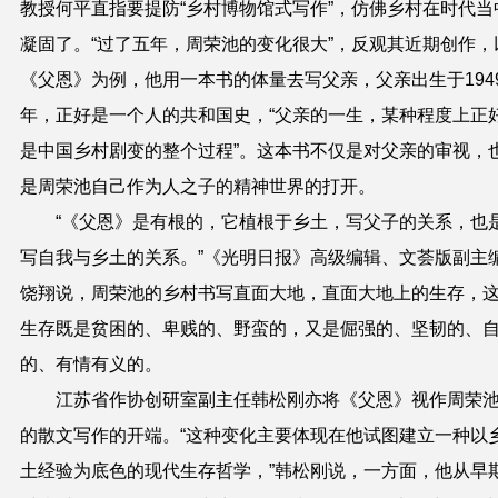
教授何平直指要提防“乡村博物馆式写作”，仿佛乡村在时代当
凝固了。“过了五年，周荣池的变化很大”，反观其近期创作，
《父恩》为例，他用一本书的体量去写父亲，父亲出生于194
年，正好是一个人的共和国史，“父亲的一生，某种程度上正
是中国乡村剧变的整个过程”。这本书不仅是对父亲的审视，
是周荣池自己作为人之子的精神世界的打开。
“《父恩》是有根的，它植根于乡土，写父子的关系，也
写自我与乡土的关系。”《光明日报》高级编辑、文荟版副主
饶翔说，周荣池的乡村书写直面大地，直面大地上的生存，
生存既是贫困的、卑贱的、野蛮的，又是倔强的、坚韧的、
的、有情有义的。
江苏省作协创研室副主任韩松刚亦将《父恩》视作周荣
的散文写作的开端。“这种变化主要体现在他试图建立一种以
土经验为底色的现代生存哲学，”韩松刚说，一方面，他从早