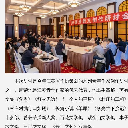
本次研讨是今年江苏省作协策划的系列青年作家创作研
之一。周荣池是江苏青年作家的优秀代表，他出生高邮，著
文集《父恩》《灯火无边》《一个人的平原》《村庄的真相
《村庄对我守口如瓶》，长篇小说《单厍》《李光荣下乡记
十多部。曾获茅盾新人奖、百花文学奖、紫金山文学奖、丰
散文奖、三毛散文奖、《长江文艺》双年奖。