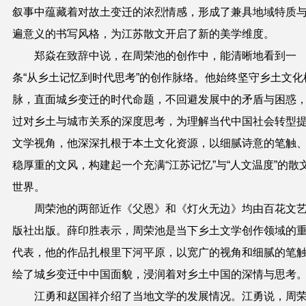
叙事中蕴藏着对故土变迁的浓烈情感，形成了兼具地域特质
遍意义的书写风格，为江苏散文开启了新的美学维度。
郑焱在致辞中说，在周荣池的创作中，能清晰地看到一
条“从乡土记忆到时代思考”的创作脉络。他始终坚守乡土文化
脉，直面城乡变迁的时代命题，不回避发展中的矛盾与困惑
过对乡土与城市关系的深度思考，为理解当代中国社会转型
文学视角，他深深扎根于本土文化资源，以细腻诗意的笔触
稳厚重的文风，构建起一个充满“江苏记忆”与“人文温度”的散
世界。
周荣池的两部近作《父恩》和《灯火无边》均由百花文
版社出版。薛印胜表示，周荣池是当下乡土文学创作领域的
代表，他的作品扎根里下河平原，以宽广的视角和细腻的笔
绘了城乡变迁中中国面貌，浸润着对乡土中国的深情与思考
江勇和赵国祥介绍了当地文学的发展情况。江勇说，周