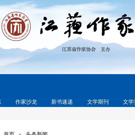
态
作家沙龙
新书速递
文学期刊
文学
首页
头条新闻
>