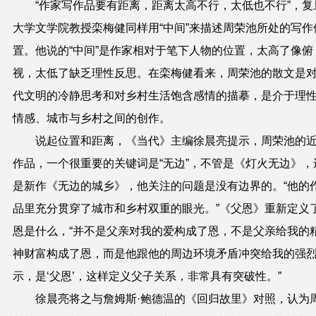
“作家写作品要有距离，距离太高不行，太低也不行”，复
大学文学院教授栾梅健同样用“中间”来描述周荣池所处的写作
置。他说的“中间”是作家相对于笔下人物的位置，太高了像俯
视，太低了缺乏理性反思。在栾梅健看来，周荣池的散文是
代文明的冷静思考和对乡村生活饱含感情的描摹，是介于理
情感、城市与乡村之间的创作。
说起位置和距离，《当代》主编徐晨亮提示，周荣池的
作品，一个很重要的关键词是“无边”，不管是《灯火无边》，
是新作《无边的城乡》，他关注的问题是没有边界的。“他的
品里充分贯穿了城市和乡村双重的眼光。”《父恩》重新定义
恩是什么，“并不是父亲对我的爱构成了恩，不是父亲给我的
神财富构成了恩，而是他跟他的周边环境矛盾冲突给我的强
示，是‘父恩’，这样定义父子关系，非常具有突破性。”
徐晨亮将之与詹姆斯·鲍德温的《回归故里》对照，认为