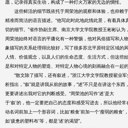
愿，记录得真实生动，构成了一种灯火万家的无边的惆怅。
这些鲜活的细节既依托于周荣池的观察和体验，也仰赖
精准而简洁的语言描述。“他写此时此地此情此景，有着具体
切的细节。”省作协副主席、南京大学文学院教授王彬彬认为
周荣池始终对语言的平庸化有一种警惕，他对风俗描写和人
象描写的关系处理得比较好，写了很多苏北平原特定区域的
人情、价值观念，以及人们的生命态度、生活方式，但这些
是和对特定人物的塑造、对特定人物心境的刻画融合在一起
“散文除了描写，还有叙述，”浙江大学文学院教授翟业军
析指出，“叙”就是讲我从前的故事，“述”不只是在讲这个东西
更要讲述出我对它的判断感受。“周荣池的写作‘述’是大
于‘叙’的，他一定要把自己的态度和感受写进去，所以他经常
动名词前加上一个形容词，比如‘粮食’前加一个‘瘦弱的粮食’
如‘疲惫的塑料布’等，都是‘述’的渴望”。