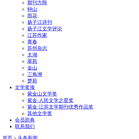
期刊方阵
钟山
雨花
扬子江诗刊
扬子江文学评论
江苏作家
青春
苏州杂志
太湖
翠苑
金山
三角洲
楚苑
文学奖项
紫金山文学奖
紫金·人民文学之星奖
紫金·江苏文学期刊优秀作品奖
其他文学奖
会员辞典
联系我们
首页
>
头条新闻