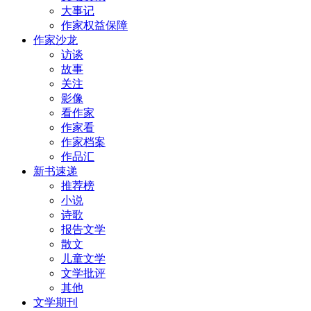
大事记
作家权益保障
作家沙龙
访谈
故事
关注
影像
看作家
作家看
作家档案
作品汇
新书速递
推荐榜
小说
诗歌
报告文学
散文
儿童文学
文学批评
其他
文学期刊