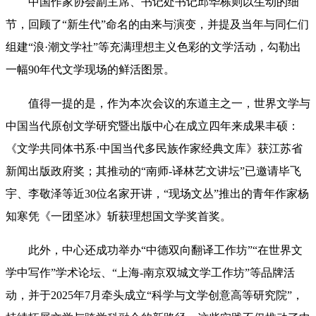
中国作家协会副主席、书记处书记邱华栋则以生动的细
节，回顾了“新生代”命名的由来与演变，并提及当年与同仁们
组建“浪·潮文学社”等充满理想主义色彩的文学活动，勾勒出
一幅90年代文学现场的鲜活图景。
值得一提的是，作为本次会议的东道主之一，世界文学与
中国当代原创文学研究暨出版中心在成立四年来成果丰硕：
《文学共同体书系·中国当代多民族作家经典文库》获江苏省
新闻出版政府奖；其推动的“南师-译林艺文讲坛”已邀请毕飞
宇、李敬泽等近30位名家开讲，“现场文丛”推出的青年作家杨
知寒凭《一团坚冰》斩获理想国文学奖首奖。
此外，中心还成功举办“中德双向翻译工作坊”“在世界文
学中写作”学术论坛、“上海-南京双城文学工作坊”等品牌活
动，并于2025年7月牵头成立“科学与文学创意高等研究院”，