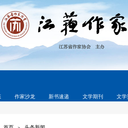
态
作家沙龙
新书速递
文学期刊
文学
首页
头条新闻
>