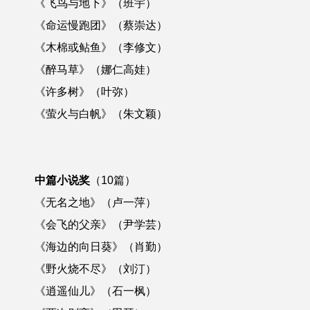
《飞鸟与地下》（班宇）
《命运慢跑团》（蔡崇达）
《木棉或鲇鱼》（李修文）
《醉马草》（娜仁高娃）
《许多树》（叶弥）
《萤火与白帆》（朱文颖）
中篇小说奖
（10篇）
《无名之地》（卢一萍）
《会飞的父亲》（尹学芸）
《海边的向日葵》（肖勤）
《野火烧不尽》（刘汀）
《逍遥仙儿》（石一枫）