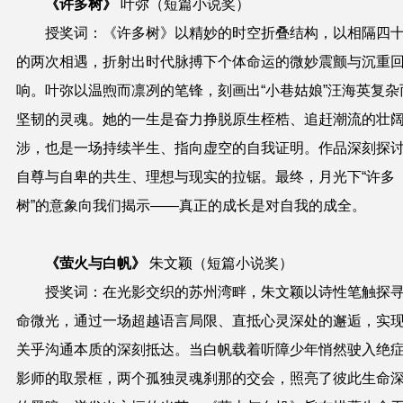
《许多树》
叶弥
（短篇小说奖）
授奖词
：《许多树》以精妙的时空折叠结构，以相隔四
的两次相遇，折射出时代脉搏下个体命运的微妙震颤与沉重
响。叶弥以温煦而凛冽的笔锋，刻画出“小巷姑娘”汪海英复杂
坚韧的灵魂。她的一生是奋力挣脱原生桎梏、追赶潮流的壮
涉，也是一场持续半生、指向虚空的自我证明。作品深刻探
自尊与自卑的共生、理想与现实的拉锯。最终，月光下“许多
树”的意象向我们揭示——真正的成长是对自我的成全。
《萤火与白帆》
朱文颖
（短篇小说奖）
授奖词
：在光影交织的苏州湾畔，朱文颖以诗性笔触探
命微光，通过一场超越语言局限、直抵心灵深处的邂逅，实
关乎沟通本质的深刻抵达。当白帆载着听障少年悄然驶入绝
影师的取景框，两个孤独灵魂刹那的交会，照亮了彼此生命