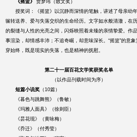
《摇篮》
贾梦玮
（散文奖）
授奖词
：《摇篮》以沉静而深情的笔触，讲述了母亲幼
辗转送养、爱与失落交织的生命经历。文字如水般清澈，在
的裂缝与人性的光亮之间，闪烁映照着未臻的亲情挚爱。作
事渲染，却情感丰沛；不追奇崛，却意味深长。“摇篮”的意象
穿始终，既是现实的失落，也是精神的抚慰。
第二十一届百花文学奖获奖名单
（以作品刊载时间为序）
短篇小说奖
（10篇）
《暮色与跳舞熊》（鲁敏）
《玛雅人面具》（徐则臣）
《昙花现》（黄咏梅）
《乔迁》（付秀莹）