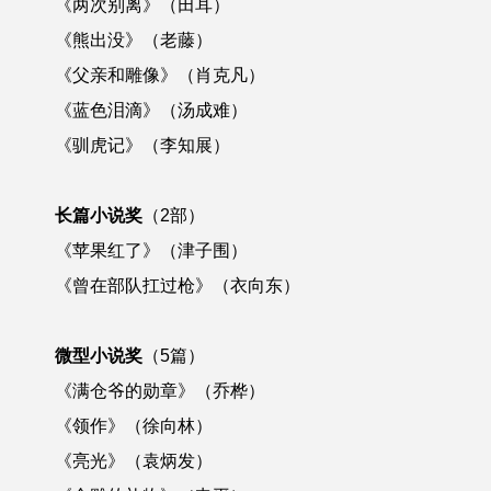
《两次别离》（田耳）
《熊出没》（老藤）
《父亲和雕像》（肖克凡）
《蓝色泪滴》（汤成难）
《驯虎记》（李知展）
长篇小说奖
（2部）
《苹果红了》（津子围）
《曾在部队扛过枪》（衣向东）
微型小说奖
（5篇）
《满仓爷的勋章》（乔桦）
《领作》（徐向林）
《亮光》（袁炳发）