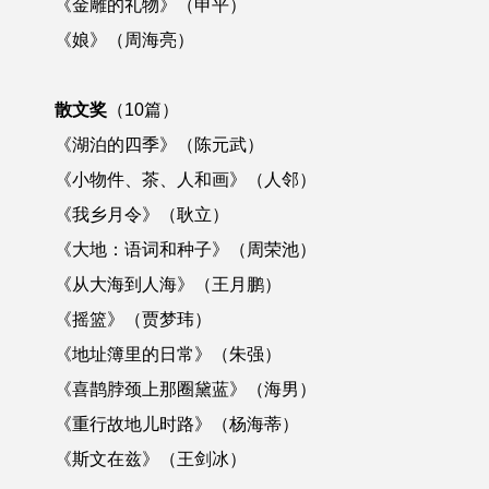
《金雕的礼物》（申平）
《娘》（周海亮）
散文奖
（10篇）
《湖泊的四季》（陈元武）
《小物件、茶、人和画》（人邻）
《我乡月令》（耿立）
《大地：语词和种子》（周荣池）
《从大海到人海》（王月鹏）
《摇篮》（贾梦玮）
《地址簿里的日常》（朱强）
《喜鹊脖颈上那圈黛蓝》（海男）
《重行故地儿时路》（杨海蒂）
《斯文在兹》（王剑冰）