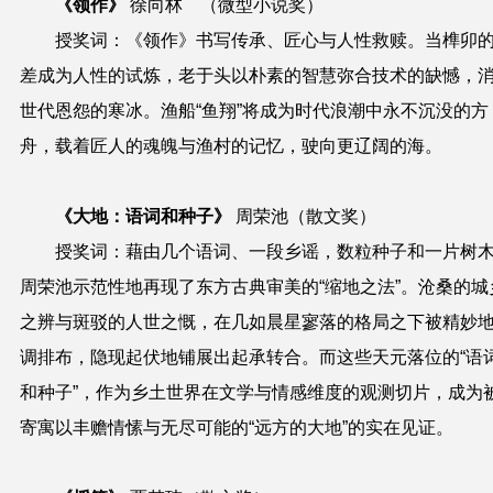
《领作》
徐向林
（微型小说奖）
授奖词
：《领作》书写传承、匠心与人性救赎。当榫卯
差成为人性的试炼，老于头以朴素的智慧弥合技术的缺憾，
世代恩怨的寒冰。渔船“鱼翔”将成为时代浪潮中永不沉没的方
舟，载着匠人的魂魄与渔村的记忆，驶向更辽阔的海。
《大地：语词和种子》
周荣池
（散文奖）
授奖词
：藉由几个语词、一段乡谣，数粒种子和一片树
周荣池示范性地再现了东方古典审美的“缩地之法”。沧桑的城
之辨与斑驳的人世之慨，在几如晨星寥落的格局之下被精妙
调排布，隐现起伏地铺展出起承转合。而这些天元落位的“语
和种子”，作为乡土世界在文学与情感维度的观测切片，成为
寄寓以丰赡情愫与无尽可能的“远方的大地”的实在见证。