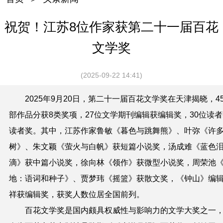
祝贺！江苏8位作家获第二十一届百花
文学奖
(2025-09-22 14:41)
2025年9月20日，第二十一届百花文学奖在天津揭晓，4
部作品分获8类奖项，27位文学期刊编辑获编辑奖，30位读
读者奖。其中，江苏作家
鲁敏《暮色与跳舞熊》、叶弥《许
树》、朱文颖《萤火与白帆》
获短篇小说奖，
汤成难《蓝色
滴》
获中篇小说奖，
徐向林《领作》
获微型小说奖，
周荣池
地：语词和种子》、贾梦玮《摇篮》
获散文奖，《钟山》编
祥
获编辑奖，获奖人数位居全国前列。
百花文学奖是国内颇具权威性与影响力的文学大奖之一