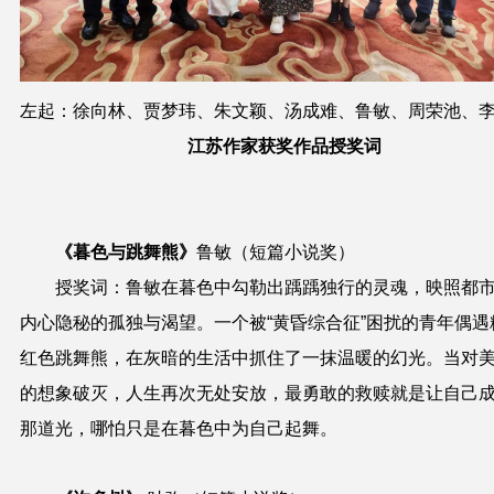
左起：徐向林、贾梦玮、朱文颖、汤成难、鲁敏、周荣池、
江苏作家获奖作品授奖词
《暮色与跳舞熊》
鲁敏
（短篇小说奖）
授奖词
：鲁敏在暮色中勾勒出踽踽独行的灵魂，映照都
内心隐秘的孤独与渴望。一个被“黄昏综合征”困扰的青年偶遇
红色跳舞熊，在灰暗的生活中抓住了一抹温暖的幻光。当对
的想象破灭，人生再次无处安放，最勇敢的救赎就是让自己
那道光，哪怕只是在暮色中为自己起舞。