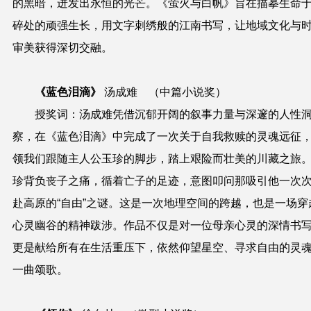
的黑暗，迸发出永恒的光芒。《萤火与白帆》旨在描摹生命
碎处的顽强生长，用文字刺绣般的江南书写，让地域文化与
审美获得深切交融。
《蓝色泪滴》
汤成难
（中篇小说奖）
授奖词
：汤成难凭借沉郁开阔的叙事力量与深邃的人性
察，在《蓝色泪滴》中完成了一次关于自我救赎的灵魂远征
领我们跟随主人公玉珍的脚步，踏上艰险而壮美的川藏之旅
珍背负丧子之痛，循着亡子的足迹，意图叩问那吸引他一次
赴高原的“自由”之谜。这是一次地理空间的跨越，也是一场穿
心灵幽谷的精神跋涉。作品不仅是对一位母亲心灵的深情书
更是献给所有在生活重压下，依然仰望星空、寻求自由的灵
一曲颂歌。