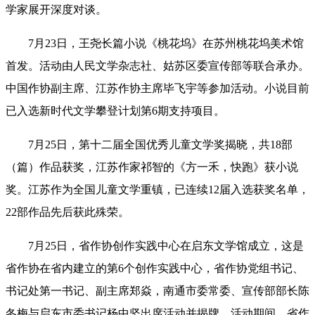
学家展开深度对谈
。
7月23日，王尧长篇小说《桃花坞》在苏州桃花坞美术馆
首发。活动由人民文学杂志社、姑苏区委宣传部等联合承办。
中国作协副主席、江苏作协主席毕飞宇等参加活动。小说目前
已入选新时代文学攀登计划第6期支持项目。
7月25日，第十二届全国优秀儿童文学奖揭晓，
共
18部
（篇）作品获奖，江苏作家祁智的《方一禾，快跑》获小说
奖。江苏作为全国儿童文学重镇，已连续12届入选获奖名单，
22部作品
先后
获此殊荣
。
7月25日，省作协创作实践中心在启东文学馆成立，这是
省
作协在省内建立的第6个创作实践中心，
省作协
党组书记
、
书记处第一书记、副主席
郑焱
，
南通市委常委、宣传部部长陈
冬梅
与启东市委书记杨中坚出席活动并揭牌。
活动期间
，省作