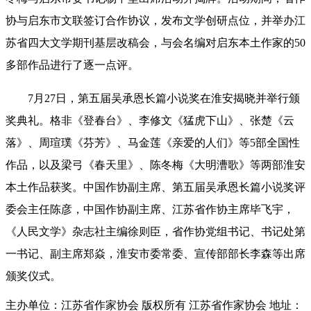
协与启东市文联签订合作协议，发布文学创研点位，并举办江
苏省四大文学期刊基层改稿会，与会名编对启东本土作家的50
多部作品进行了逐一点评。
7月27日，第五届吴承恩长篇小说奖在淮安揭晓并举行颁
奖典礼。格非《登春台》、李修文《猛虎下山》、张楚《云
落》、周瑄璞《芬芳》、马金莲《亲爱的人们》等5部全国性
作品，以及梁弓《春天里》、陈冬梅《大明漕歌》等两部淮安
本土作品获奖。中国作协副主席、第五届吴承恩长篇小说奖评
委会主任陈彦，中国作协副主席、江苏省作协主席毕飞宇，
《人民文学》杂志社主编徐则臣，省作协党组书记、书记处第
一书记、副主席郑焱，淮安市委常委、宣传部部长李森等出席
颁奖仪式。
主办单位：江苏省作家协会
版权所有 江苏省作家协会
地址：