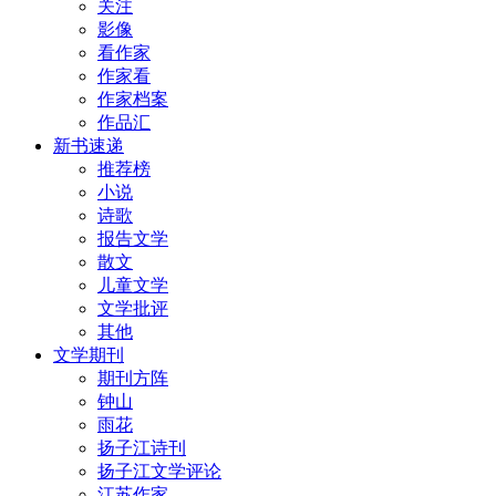
关注
影像
看作家
作家看
作家档案
作品汇
新书速递
推荐榜
小说
诗歌
报告文学
散文
儿童文学
文学批评
其他
文学期刊
期刊方阵
钟山
雨花
扬子江诗刊
扬子江文学评论
江苏作家