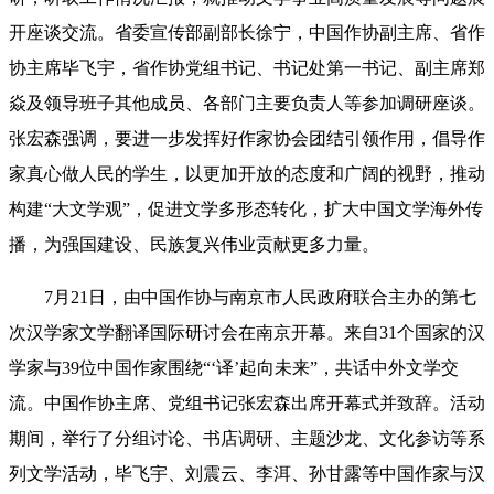
开座谈交流。省委宣传部副部长徐宁
，
中国作协副主席、省作
协主席毕飞宇
，
省作协
党组书记、书记处第一书记、副主席郑
焱
及领导班子其他成员、各部门主要负责人等参加调研座谈。
张宏森
强调，
要进一步发挥好作家协会团结引领作用，倡导作
家真心做人民的学生，以更加开放的态度和广阔的视野，推动
构建“大文学观”
，
促进文学多形态转化，扩大中国文学海外传
播，为强国建设、民族复兴伟业贡献更多力量。
7月21日，由中国作协与南京市人民政府联合主办的第七
次汉学家文学翻译国际研讨会在南京开幕。来自31个国家的汉
学家与39位中国作家围绕“‘译’起向未来”
，
共话中外文学交
流。中国作协主席、党组书记张宏森
出席
开幕式
并
致辞
。
活动
期间，举行了分组讨论、书店调研、主题沙龙、文化参访等系
列文学活动，毕飞宇、刘震云、李洱、孙甘露等中国作家与汉