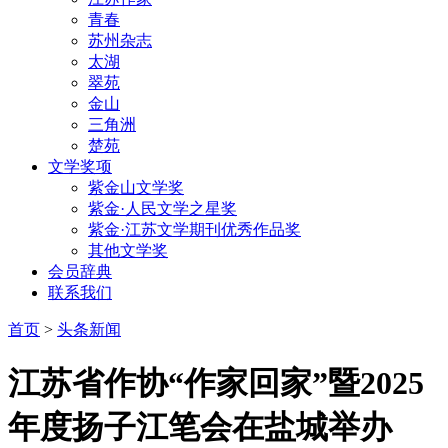
青春
苏州杂志
太湖
翠苑
金山
三角洲
楚苑
文学奖项
紫金山文学奖
紫金·人民文学之星奖
紫金·江苏文学期刊优秀作品奖
其他文学奖
会员辞典
联系我们
首页
>
头条新闻
江苏省作协“作家回家”暨2025
年度扬子江笔会在盐城举办