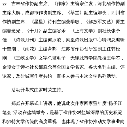
云，吉林省作协副主席、《作家》主编宗仁发，河北省作协副
主席大解，成都市作协副主席、《草堂》副主编娜夜，四川省
作协副主席、《星星》诗刊主编龚学敏，《解放军文艺》原主
编姜念光，《十月》副主编谷禾，《上海文学》副社长张予
佳，《诗歌月刊》主编何冰凌，凤凰诗歌出版中心特聘总编辑
于奎潮，《雨花》主编育邦，江苏省作协创研室副主任韩松
刚，《三峡文学》文字总监毛子，无锡城市学院教授王学芯，
金陵女子诗社社长邹胜念等全国文学名家、各大名刊主编、评
论家，及盐城写作者共约一百多人参与本次文学系列活动。
活动开幕式由罗时荣主持。
郑焱在开幕式上讲话，他说此次作家回家暨年度“扬子江
笔会”活动在盐城举办，是基于省作协对盐城深厚的历史积淀
和独特文学传统的高度重视，也体现了省作协推动文学事业向