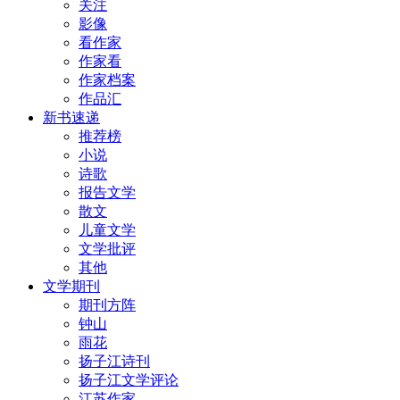
关注
影像
看作家
作家看
作家档案
作品汇
新书速递
推荐榜
小说
诗歌
报告文学
散文
儿童文学
文学批评
其他
文学期刊
期刊方阵
钟山
雨花
扬子江诗刊
扬子江文学评论
江苏作家