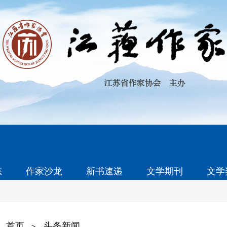
态
作家沙龙
新书速递
文学期刊
文学
首页
头条新闻
>