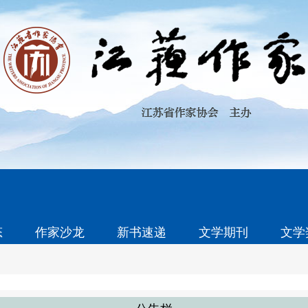
态
作家沙龙
新书速递
文学期刊
文学