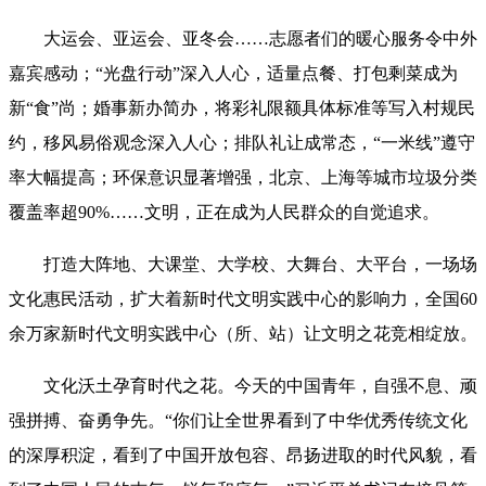
大运会、亚运会、亚冬会……志愿者们的暖心服务令中外
嘉宾感动；“光盘行动”深入人心，适量点餐、打包剩菜成为
新“食”尚；婚事新办简办，将彩礼限额具体标准等写入村规民
约，移风易俗观念深入人心；排队礼让成常态，“一米线”遵守
率大幅提高；环保意识显著增强，北京、上海等城市垃圾分类
覆盖率超90%……文明，正在成为人民群众的自觉追求。
打造大阵地、大课堂、大学校、大舞台、大平台，一场场
文化惠民活动，扩大着新时代文明实践中心的影响力，全国60
余万家新时代文明实践中心（所、站）让文明之花竞相绽放。
文化沃土孕育时代之花。今天的中国青年，自强不息、顽
强拼搏、奋勇争先。“你们让全世界看到了中华优秀传统文化
的深厚积淀，看到了中国开放包容、昂扬进取的时代风貌，看