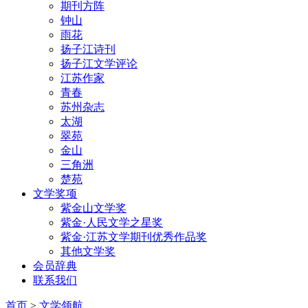
期刊方阵
钟山
雨花
扬子江诗刊
扬子江文学评论
江苏作家
青春
苏州杂志
太湖
翠苑
金山
三角洲
楚苑
文学奖项
紫金山文学奖
紫金·人民文学之星奖
紫金·江苏文学期刊优秀作品奖
其他文学奖
会员辞典
联系我们
首页
>
文学领航