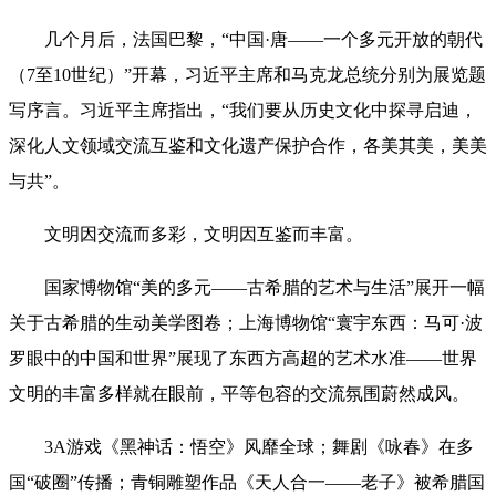
几个月后，法国巴黎，“中国·唐——一个多元开放的朝代
（7至10世纪）”开幕，习近平主席和马克龙总统分别为展览题
写序言。习近平主席指出，“我们要从历史文化中探寻启迪，
深化人文领域交流互鉴和文化遗产保护合作，各美其美，美美
与共”。
文明因交流而多彩，文明因互鉴而丰富。
国家博物馆“美的多元——古希腊的艺术与生活”展开一幅
关于古希腊的生动美学图卷；上海博物馆“寰宇东西：马可·波
罗眼中的中国和世界”展现了东西方高超的艺术水准——世界
文明的丰富多样就在眼前，平等包容的交流氛围蔚然成风。
3A游戏《黑神话：悟空》风靡全球；舞剧《咏春》在多
国“破圈”传播；青铜雕塑作品《天人合一——老子》被希腊国