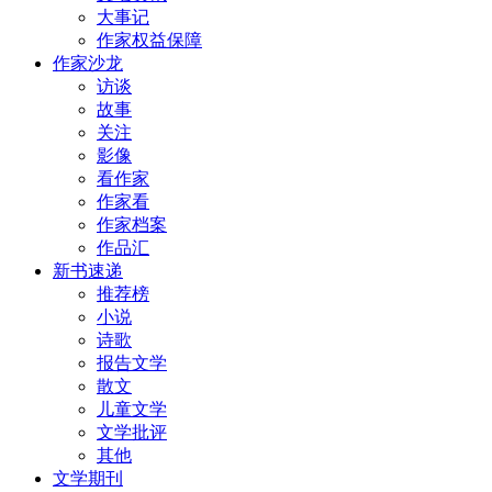
大事记
作家权益保障
作家沙龙
访谈
故事
关注
影像
看作家
作家看
作家档案
作品汇
新书速递
推荐榜
小说
诗歌
报告文学
散文
儿童文学
文学批评
其他
文学期刊