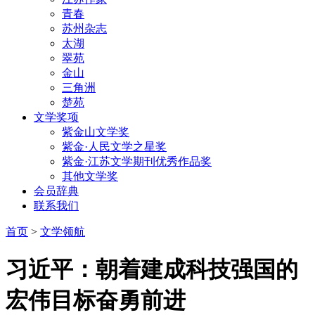
青春
苏州杂志
太湖
翠苑
金山
三角洲
楚苑
文学奖项
紫金山文学奖
紫金·人民文学之星奖
紫金·江苏文学期刊优秀作品奖
其他文学奖
会员辞典
联系我们
首页
>
文学领航
习近平：朝着建成科技强国的
宏伟目标奋勇前进