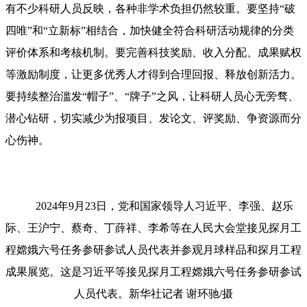
有不少科研人员反映，各种非学术负担仍然较重。要坚持“破
四唯”和“立新标”相结合，加快健全符合科研活动规律的分类
评价体系和考核机制。要完善科技奖励、收入分配、成果赋权
等激励制度，让更多优秀人才得到合理回报、释放创新活力。
要持续整治滥发“帽子”、“牌子”之风，让科研人员心无旁骛、
潜心钻研，切实减少为报项目、发论文、评奖励、争资源而分
心伤神。
2024年9月23日，党和国家领导人习近平、李强、赵乐
际、王沪宁、蔡奇、丁薛祥、李希等在人民大会堂接见探月工
程嫦娥六号任务参研参试人员代表并参观月球样品和探月工程
成果展览。这是习近平等接见探月工程嫦娥六号任务参研参试
人员代表。新华社记者 谢环驰/摄