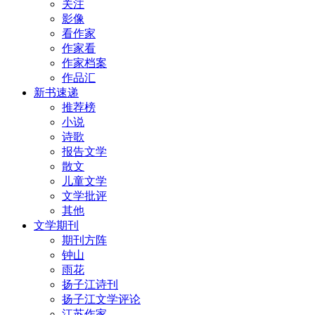
关注
影像
看作家
作家看
作家档案
作品汇
新书速递
推荐榜
小说
诗歌
报告文学
散文
儿童文学
文学批评
其他
文学期刊
期刊方阵
钟山
雨花
扬子江诗刊
扬子江文学评论
江苏作家