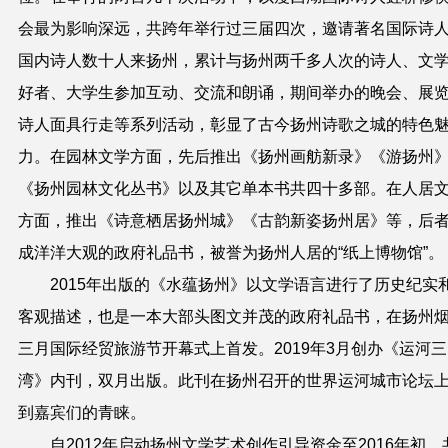
会最为影响深远，共跨年举行过三届四次，邀请著名国际诗
国内诗人数十人来扬州，累计与扬州两千多人次的诗人、文
好者、大学生参加互动、交流和朗诵，期间举办的晚会、展
诗人面具行走等系列活动，彰显了古今扬州诗歌之城的特色
力。在园林文学方面，先后推出《扬州画舫新录》《游扬州
《扬州园林文化丛书》以及其它单本书共四十多部。在人居
方面，推出《诗意栖居扬州城》《古韵新姿扬州居》等，后
成洋洋大观的政府礼品书，被誉为扬州人居的“纸上博物馆”。
2015年出版的《水蕴扬州》以文学语言进行了历史纪实
客观描述，也是一本大部头图文并茂的政府礼品书，在扬州
三月国际经贸旅游节开幕式上首发。2019年3月创办《运河三
湾》内刊，双月出版。此刊在扬州召开的世界运河城市论坛
到嘉宾们的青睐。
自2012年启动扬州文学艺术创作引导资金至2016年初，