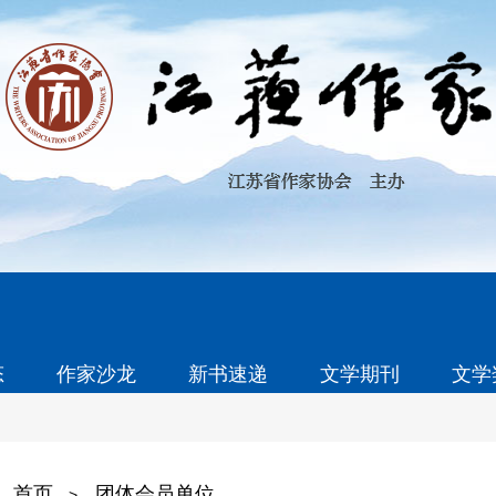
态
作家沙龙
新书速递
文学期刊
文学
首页
团体会员单位
>