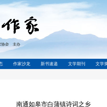
态
作家沙龙
新书速递
文学期刊
文学
南通如皋市白蒲镇诗词之乡