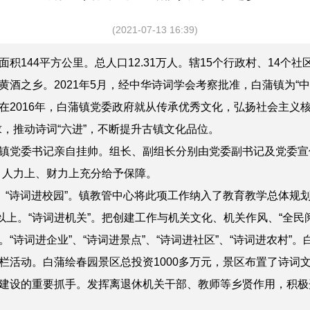
(2021-07-13 16:39)
44平方公里。总人口12.31万人。辖15个行政村、14个
酒之乡。2021年5月，经中华诗词学会考察批准，白蒲镇为“中
016年，白蒲镇党委政府就从传承优秀文化，弘扬社会主义核
，推动诗词“六进”，不断提升古镇文化品位。
党委书记亲自挂帅。组长、副组长分别由党委副书记及党委宣传
、人力上、财力上充分给予保障。
“诗词进校园”。镇教管中心将此项工作纳入了教育教学总体规
以上。“诗词进机关”。把创建工作与机关文化、机关作风、“全民阅
“诗词进企业”、“诗词进景点”、“诗词进社区”、“诗词进农村”
栏活动。白蒲绘春园景区总投资1000多万元，景区布置了诗词
建设的重要抓手。发挥离退休机关干部、教师等乡贤作用，积极开