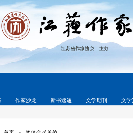
态
作家沙龙
新书速递
文学期刊
文学
首页
团体会员单位
>