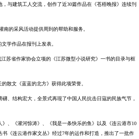
地，与建筑工人交流，创作了近30篇作品在《苍梧晚报》连续刊
在灌南的采风活动提供周到的帮助和服务。
的文学作品在报刊上发表。
点就江苏省作家协会立项的《江苏微型小说研究》一书的目录与框
蒯天的散文《蓝蓝的北方》获得此项荣誉。
磅礴、结构宏大，全景式再现了中国人民抗击日寇的民族气节，
》、《灌河惊涛》、《我是一条快乐的鱼》以及《连云港市10
丛书《连云港作家文丛》经过7年的运作和打造，推出了一批作