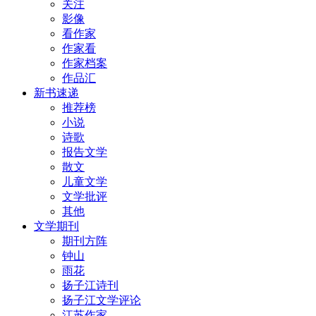
关注
影像
看作家
作家看
作家档案
作品汇
新书速递
推荐榜
小说
诗歌
报告文学
散文
儿童文学
文学批评
其他
文学期刊
期刊方阵
钟山
雨花
扬子江诗刊
扬子江文学评论
江苏作家