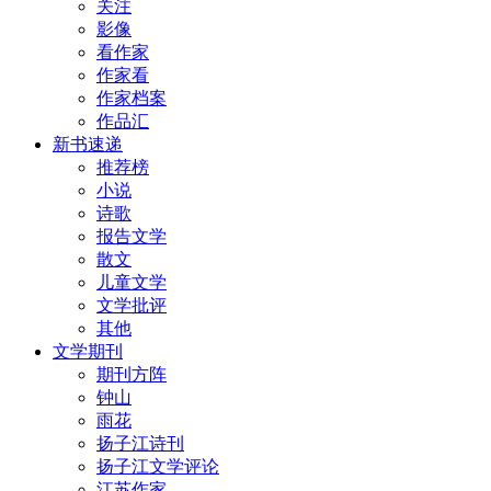
关注
影像
看作家
作家看
作家档案
作品汇
新书速递
推荐榜
小说
诗歌
报告文学
散文
儿童文学
文学批评
其他
文学期刊
期刊方阵
钟山
雨花
扬子江诗刊
扬子江文学评论
江苏作家