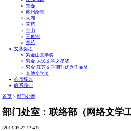
青春
苏州杂志
太湖
翠苑
金山
三角洲
楚苑
文学奖项
紫金山文学奖
紫金·人民文学之星奖
紫金·江苏文学期刊优秀作品奖
其他文学奖
会员辞典
联系我们
首页
>
部门处室
部门处室：联络部（网络文学
(2013-05-22 13:43)