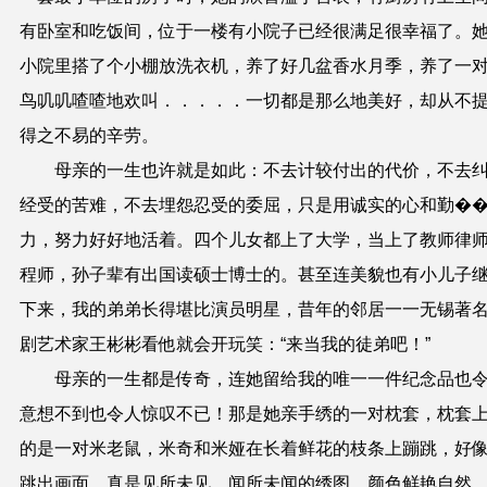
有卧室和吃饭间，位于一楼有小院子已经很满足很幸福了。
小院里搭了个小棚放洗衣机，养了好几盆香水月季，养了一
鸟叽叽喳喳地欢叫．．．．．一切都是那么地美好，却从
不
得之不易的辛劳。
母亲的一生也许就是如此：不去计较付出的代价，不去
经受的苦难，不去埋怨忍受的委屈，只是用诚实的心和勤�
力，努力好好地活着。四个儿女都上了大学，当上了教师律
程师，孙子辈有出国读硕士博士的。甚至连美貌也有小儿子
下来，我的弟弟长得堪比演员明星，昔年的邻居一一无锡著
剧艺术家王彬彬看他就会开玩笑：
“
来当我的徒弟吧！
”
母亲的一生都是传奇，连她留给我的唯一一件纪念品也
意想不到也令人惊叹不已！那是她亲手绣的一对枕套，枕套
的是一对米老鼠，米奇和米娅在长着鲜花的枝条上
蹦跳
，好
跳出画面，真是见所未见
、
闻所未闻的绣图，颜色鲜艳自然