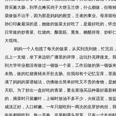
荐买酱大肠，到早点摊买鸡子大饼玉兰饼，什么都做，但唯
菜做饭不沾手，因为那是妈妈的殿堂，王者的事业。母亲留
孙们印象最深的是，她做的饭菜太好吃了，是最好吃的，怀
日常做的炒青菜、红烧肉、酿面筋、熏鱼、糖醋排骨、炒虾
大馄饨
。
妈妈一个人包揽了每天的饭菜，从买到洗到烧，忙完后
点上一支烟，坐下来边听广播里的评弹
，
边玩
扑克
牌接龙。
到大学毕业都没有做过一顿饭一个
菜
，工作后做的第一顿饭
未熟，做的红烧黄鳝未开肚去肠。但我却有个记忆宝库，里
满了妈妈的菜谱秘法，仿佛做出简单好吃又不贵的食物，是
天职。为了炒出一盘好吃的青菜，要去菜场买品种最好最新
的，摘菜时只留嫩叶，上锅时放油不多不少，火候适宜，放
咸淡正好，入口鲜嫩。一年只能吃到一两次的韭芽炒肉丝，
年年都能吃到，每一开春，韭菜刚露头冒芽，只有一寸长的