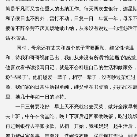
就是平凡而又责任重大的出纳工作。每天两次去银行，连星
和节假日也不例外，雷打不动，日复一日，年复一年，母亲
疲倦不辞辛劳不厌其烦地做出纳，从来
没
有说过一句埋怨话
话不满话。
同时，母亲还有丈夫和四个孩子需要照顾。继父性情温
和，待我和哥哥视如己出，我们从来没有所谓
“
拖油瓶
”
的感觉
他喜欢看书读报写日记，就是不会料理自己的生活和做家务
称
“
书呆子
”
。他们恩爱一辈子，相守一辈子，没有吵过架红过
脸。我们家的日常生活很单纯，继父坐在书桌前，妈妈忙在
里。她几十年如一日
的
坚持
。
一日三餐要吃好，早上天不亮就出去买菜，做好全家早
去上班，中午在食堂吃，晚上下班后赶回家做晚饭，吃过晚
再赶到银行去平账收款。从初一开始，我和妈妈一起生活后
努力帮做家务事，带弟妹，洗碗洗衣服，买香烟打酱油，到