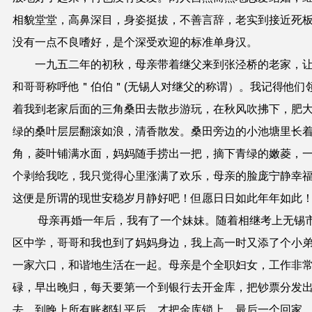
相貌堂堂，高鼻深目，身姿挺拔，不善言辞，老实到接近死
没有一点不良嗜好，是个深受欢迎的标准单身汉。
一九五二年的初秋，母亲带着继父来到张泾桥的老家，
和哥哥称呼他＂伯伯＂(无锡人对继父的称谓）。我记得他们
着我到老家后面的三角桑田去散步游玩，在秋风吹拂下，肥
绿的桑叶层层翻滚如浪，清香散发。桑田旁边的小池塘里长
角，菱叶铺满水面，妈妈随手捞出一把，摘下青绿的嫩菱，
个剥给我吃，我只觉得心里涨满了欢乐，母亲的脸庞宁静幸
这便是所谓的现世安稳岁月静好吧！但愿日日如此年年如此
母亲再婚一年后，我有了一个妹妹。随着相继考上无锡
区中学，哥哥和我也到了妈妈身边，我上高一时又添了个小
一家六口，和谐地生活在一起。母亲是个全职妇女，工作非
碌，早出晚归，每天要第一个到银行去开金库，把钞票分发
去，到
晚
上所有账都轧平后，才把金库锁上，最后一个回家