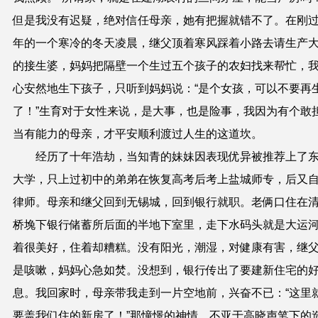
但是我没有迟疑，绝对信任母亲，她有把握就错不了。在刚
年的一个寒冷的冬天凌晨，继父顶着寒风踩着小路去请生产
的接生婆，妈妈把隔壁一个生过五个孩子的农妇找来帮忙，
心安然地生下孩子，只听到妈妈说：
“
是个女孩，可以不要再
了！
”
生育对于女性来说，是大事，也是险事，我因为有个敢
当有能力的母亲，才平安顺利渡过人生的这道坎。
经历了十年浩劫，当知青的妹妹因表现优异被推荐上了
大学，只上过初中的弟弟在恢复高考后考上盐城师专，后又
律师。母亲和继父回到无锡城，回到银行就职。老俩口住在
桥堍下银行储蓄所后面的半地下室里，走下水码头就是大运
着很美好，住着却糟糕。没有阳光，潮湿，对健康有害，继
是咳嗽，妈妈心急如焚。没想到，银行传出了要建新住宅的
息。我回家时，母亲带我走到一片空地前，兴奋不已：
“
这里
要盖我们住的新房了！
”
那憧憬的神情，不亚于高晓声笔下的