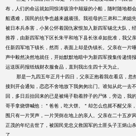
布，人们的命运就如同惊涛骇浪中颠簸的小船，随时随地都
船遇难，国民的抗争也越来越顽强。我祖母的三弟和二弟媳
被日本兵杀害，小舅公怀着国仇家恨加入新四军锡北大队，
推荐，由新四军地下区长朱平和地下县长张卓如批准，我父
任新四军地下镇长，然而，表面上却是伪镇长。父亲在一片
声中毅然决然地就任，开始默默地暗中为新四军搜集传递情
运送医药报纸钱财衣服食品，直到我出生四十天为止。
那是一九四五年正月十四日，父亲正抱着我在看店，忽
接到开会通知，恋恋不舍地放下我匆匆出门。谁知从此一去
回，多日后抬回来的已是被绳子勒着脖子的尸体，旁边，我
哥手拿烧饼喊他：＂爸爸，吃大饼。＂却怎么也摇不醒父亲
围只有一片哭声，一片哭倒在地上的亲人。父亲在二十五岁
正茂的年纪去世了，被国民党忠义救国军的土匪头子王炳山
了。