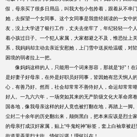
假，母亲买了很多日用品，叫我大包小包拎着，跟着从不串
她，去探望一个女同事。这个女同事是我曾经就读的一女中
友，没上大学进了银行工作，丈夫去坐牢了，年纪轻轻一个
着小孩过日子。一个犯人家属，大家都避之不及，惟恐扯上
系，我妈妈却主动去亲近安慰她，上门雪中送炭给温暖，对
困境的弱者拉上一把。
像妈妈这样的人，只能用一个词来形容，那就是
“
好
”
！在
是好妻子好母亲，在外是好职员好同事，皆因她有悲天悯人
心，有善乃好。然而，社会却常常不善侍好人，命运却常常
好人。一九六六年，一场突如其来的无产阶级文化大革命席
国各地，像我母亲这样的好人竟也被打翻在地，再踏上一脚
尘封二十余年的历史翻出来，颠倒黑白，把本来应该是烈士
的母亲打成汉奸家属，贴上
“
牛鬼蛇神
”
标签，套上白袖章被赶
街道里弄里扫大街。情何以堪！理何以在！