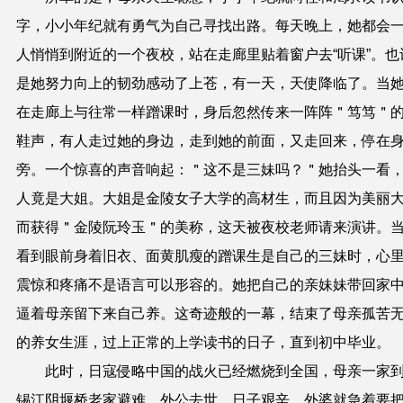
字，小小年纪就有勇气为自己寻找出路。每天晚上，她都会
人悄悄到附近的一个夜校，站在走廊里贴着窗户去
“
听课
”
。也
是她努力向上的韧劲感动了上苍，有一天，天使降临了。当
在走廊上与往常一样蹭课时，身后忽然传来一阵阵＂笃笃＂
鞋声，有人走过她的身边，走到她的前面，又走回来，停在
旁。一个惊喜的声音响起：＂这不是三妹吗？＂她抬头一看
人竟是大姐。大姐是金陵女子大学的高材生，而且因为美丽
而获得＂金陵阮玲玉＂的美称，这天被夜校老师请来演讲。
看到眼前身着旧衣、面黄肌瘦的蹭课生是自己的三妹时，心
震惊和疼痛不是语言可以形容的。她把自己的亲妹妹带回家
逼着母亲留下来自己养。这奇迹般的一幕，结束了母亲孤苦
的养女生涯，过上正常的上学读书的日子，直到初中毕业。
此时，
日寇
侵略中国的战火已经燃烧到全国，母亲一家
锡江阴堰桥老家避难，外公去世，日子艰辛，外婆就急着要