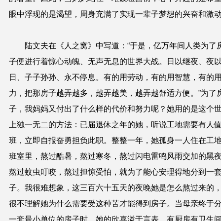
眼中浮现的是渴望，周身充满了实现一辈子梦想的兴奋和激
陆文夫在《人之窝》中写道：
“
于是，亿万年间人类为了
子便进行着惊心动魄、无声无息的世界大战。日以继夜、夜
日、子子孙孙、永不停息。有的用劳动，有的用智慧，有的
力，把那房子越弄越多，越弄越美，越弄越舒适方便。
”
为了
子，我妈妈又付出了什么样的代价和努力呢？她用的是这个
上独一无二的方法：已届退休之年的她，听说工地需要有人
班，立即自报奋勇担负此职。整整一年，她孤身一人住在工
班室里，熬过酷暑，熬过寒冬，熬过闪电雷鸣风雨交加的黑
熬过蚊虫叮咬，熬过担惊受怕，就为了能心安理得地分到一
子。我很难想象，这三百六十五天的夜晚她是怎么熬过来的
很不理解她为什么需要受这种苦才能得到房子。当母亲终于
一套最小单位的房子时，她的欣喜溢于言表，有厨房有卫生