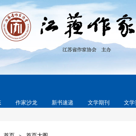
态
作家沙龙
新书速递
文学期刊
文学
首页
首页大图
>