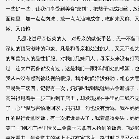
一些好一些，让我们享受到美食
“
茄饼
”
，把茄子切成细丝，放
面糊里，加一点点肉沫，放一点点油摊成饼，吃起来又鲜、
嫩、又顶饱。
凡是吃过母亲饭菜的人，对母亲的做饭手艺，无一不留
深刻的顶级滋味的印象。凡是和母亲相处过的人，又无不会
的和善为人的品性折服。对我们兄妹四人，母亲从来没有打
过，连大声责备都没有过，这是我们一家和谐相处的根源，
我从来没有感到被歧视的根源。我小时候活泼好动，粗心大
容易丢三落四，记得有一次，妈妈叫我到裁缝铺去拿新裤子
髙兴得甩着手一步三跳到了店里，却发现握在手里的工钱不
了，心里惶恐害怕地回家，妈妈却一句也
没
有责骂。我在妈
作的银行食堂吃饭，有一次把饭票丢了，我着急得要哭，妈
笑了：
“
刚才广播里请员工金燕玉去拿有人拾到的饭票。
”
我特
喜欢看书，到食堂去的路上正
好
有家书店，路过时总是忍不