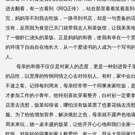
进去翻看，有一次看到
《
阿Q正传》，站在那里看着笑着直到
完，妈妈等不到我去吃饭，一路寻到书店，却是一句责备的
没有，反而因为食堂已关门就带我去人和菜饭馆，让我美美
了一顿虾仁浇头的菜饭。正是妈妈的和善，使我有幸在一个
的环境下自由自在地长大，从一个爱读书的人成为一个写书
人。
母亲的和善不仅仅是对家人的态度，更是一种刻进骨子
的品性，以宽厚的怜悯同情之心去对待别人。有时，家中会
不速之客
。
记得每到周末，母亲经常带一个同事来家吃饭，
才参加工作的小青年。他特别喜欢穿着整齐，白衬衫一定要
店里去洗熨，饭菜却很省，哪怕没有饭菜票了也要花钱去洗
服。为了给他增加营养，解决饿肚之危，母亲就不露声色地
周末来玩，烧一桌丰盛的饭菜，让他开开心心地和我们全家
吃饭，对年轻的同事如家人般爱护。有一次，我从大学回家