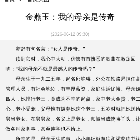
金燕玉：我的母亲是传奇
(2026-06-12 09:30)
亦舒有句名言：“女人是传奇。”
读到它时，我心中大动，仿佛有首熟悉的歌曲在激荡回
响：“我的母亲不就是最感人的传奇吗？”
母亲生于一九二五年，起名邱静瑛，外公在铁路局担任
管理人员，有社会地位，有丰厚薪资，家庭生活优裕。母亲
四人，她排行老三，竟成为不幸的起点，家中老大金贵，老
心，老小受宠，父母惟有嫌弃她这个老三，五岁时就把她送
舅当养女。在舅舅家，名义上是养女，却被当成使唤丫头，
做各种家务事，甚至连学也不给上。
所幸的是，母亲天生聪慧，小小年纪就向往和渴求读书