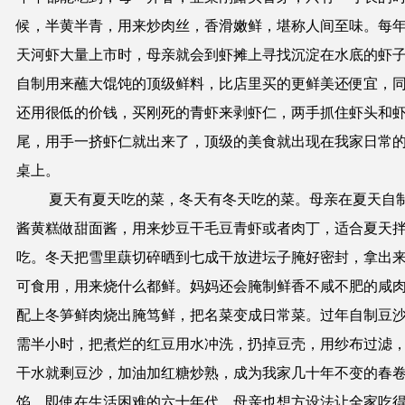
候，半黄半青，用来炒肉丝，香滑嫩鲜，堪称人间至味。每
天河虾大量上市时，母亲就会到虾摊上寻找沉淀在水底的虾
自制用来蘸大馄饨的顶级鲜料，比店里买的更鲜美还便宜
，
还用很低
的
价钱，买刚死的青虾来剥虾仁，两手抓住虾头和
尾，用手一挤虾仁就出来了，顶级的美食就出现在我家日常
桌上。
夏天有夏天吃的菜，冬天有冬天吃的菜。母亲在夏天自
酱黄糕做甜面酱，用来炒豆干毛豆青虾或者肉丁，适合夏天
吃。冬天把雪里蕻切碎晒到七成干放进坛子腌好密封，拿出
可食用，用来烧什么都鲜。妈妈还会腌制鲜香不咸不肥的咸
配上冬笋鲜肉烧出腌笃鲜，把名菜变成日常菜。过年自制豆
需半小时，把煮烂的红豆用水冲洗，扔掉豆壳，用纱布过滤
干水就剩豆沙，加油加红糖炒熟，成为我家几十年不变的春
馅。即使在生活困难的六十年代，母亲也想方设法让全家吃