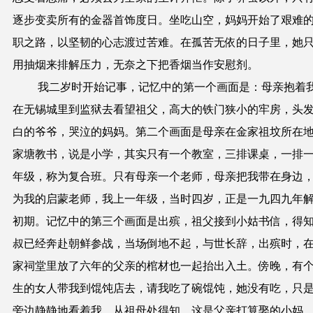
逐步变卖所有的金器首饰度日。坐吃山空，妈妈开始了艰难
职之路，以坚韧的心志渡过苦难。在孤苦无依的日子里，她
用抽烟来排解压力，无奈之下把香烟当作安慰剂。
我二岁时开始记事，记忆中的第一个画面是：母亲抱着
在无锡城里到监狱去看望祖父，高大的铁门狭小的牢房，头
白的爷爷，哭泣的妈妈。第二个画面是母亲在金家祖坟所在
家塘教书，说是小学，其实只有一个教室，三排课桌，一排
年级，称为复合班。只有母亲一个老师，母亲把我带在身边
为我的启蒙老师，我上一年级，当时四岁，正是一九四九年
初期。记忆中的第三个画面是出殡，祖父接到小姑书信，得
叔已经奔赴朝鲜参战，当场倒地不起，与世长辞，出殡时，
家祠堂里放了六年的父亲的棺材也一起抬出入土。傍晚，有
生的女人带我到馄饨店去，请我吃了碗馄饨，她没有吃，只
旁边静静地看着我。从祖母处得知，这是父亲打算娶的小妈