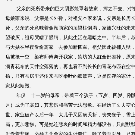
父亲的死所带来的巨大阴影笼罩着故家，挥之不去。对
母娘家来说，父亲是长外孙，对祖父本家来说，父亲是长房
孙，父亲的死意味着金顾两家的顶梁柱倒塌，家族兴旺的未
望破灭，祖母哭瞎了眼睛，从此生活在黑暗之中。半年后，
与大姑在半夜偷偷离家，去参加新四军。祖父因此被捕入狱
店被抢一空，染布师傅离开我家，染坊的大缸全部卖掉，原
满青花布的天井空落落的，再也看不到长长的青花布匹在空
扬，只有蚕房里还传来蚕吃桑叶的簌簌声，这是仅存的家计
家从此
倾
毁。
年仅二十一岁的母亲，带着三个孩子（五岁、四岁、刚
月）成为了寡妇，其悲伤和痛苦无法想象。在经历了丈夫变
世、家业破产以后一年，大儿子又因病夭折，丧夫丧子，雪
霜，更加悲惨。可是她连悲哀的时间和精力都没有，只能默
忍受着悲痛，必须去为全家的生计奔忙。除了养蚕以外，只