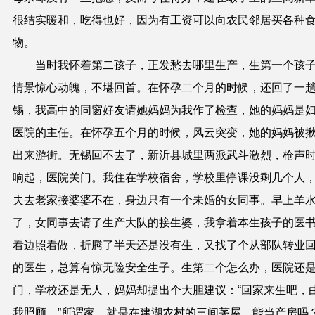
很结实暖和，吃得也好，因为有工资可以向农民邻居买各种
物。
当时我怀着第二孩子，正发愁去哪里生产，生第一个孩
情景惊心动魄，不堪回首。在怀孕二个月的时候，还回了一
锡，我高中的同窗好友请她妈妈为我作了检查，她的妈妈是
医院的主任。在怀孕五个月的时候，风云突变，她的妈妈被
出来游街。无锡回不去了，新沂县城里两派武斗激烈，枪声
响
起，医院关门。我住在学校宿舍，学校里停课没剩几个人
夫去老家接婆婆不在，身边只有一个未婚的女同事。早上羊
了，女同事去请了生产大队的接生婆，我拿着本生孩子的医
看边照看做，折腾了半天还是没有生，又找了个从部队转业
的医生，总
算
有惊无险安全生子。生第二个怎么办，医院还
门，学校还是无人，妈妈却提出个大胆建议：
“
回家来生吧，
我照顾。
”
所谓家，就是在建湖农村的三间茅屋，能当产房吗