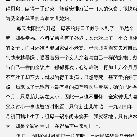
得厨房，做得一手好菜，能够安排好近十口人的伙食，很快
为受全家尊重的当家大儿媳妇。
每天太阳照常升起，母亲的好日子似乎来到了，虽然辛
劳，却很
幸福
。不料父亲竟有了外遇，又喜欢上了一个会唱
的女子，而且还准备娶回家做小老婆。母亲眼看着丈夫对自
气越来越暴躁，眼看着另一个女人穿着与自己一样的旗袍，
与自己一样的金锁片，郁郁寡欢，心结难消，再加上几个月
不至肚子却不大，就以为得了重病，只想等死，甚至于拍好
照。后来找了无锡市内最有名的妇产科医生看病，确诊已怀
个月，只是胎儿实在太小，因此一点也不显怀。全家转忧为
父亲讨小一事也被暂时搁置，只待新生儿降临。一九四四年
月初四我出生了，祖母一锅水尚未烧开，我就落地，只有热
大，却是全家的宝贝，在祝福声中来到世上。
但是，周围的世界却是一片黑暗，日冦侵略战争乌云密