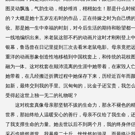
图灵动飘逸，气韵生动，维妙维肖，栩栩如生！那是什么时
的？大概是她十五岁左右时的作品，正在待嫁之时为自己绣
妆。那是她一生中幸福的时刻，对今后生活的
期待
和盼望都
一线地编织出来。米老鼠这部不朽的动画片这时才刚刚登上
银幕，鲁迅曾在日记里提到三次去看米老鼠电影。母亲竟把
重洋的动画形象创造性地移植到中国枕套上，和传统的花枝
融为一体。这对枕套在颠沛流离的生涯中她带着，在家毁人
她带着，在几经搬迁折腾过程中她保存下来，历经近百年而
如新，最终交到我的手里。沉甸甸的，比金子还宝贵，我怎
受得起这世上独一无二的礼物呢？
这对枕套真像母亲那坚韧不拔的生命力，那永不褪色的
世界，那始终给人温暖安心的善行，母亲不仅给了我生命，
了我支撑生命的力量。她去世以后不到两个月，我的终身伴
采石也
猝
然逝世，我暴瘦二十斤，恍恍然如游灵。而最终让