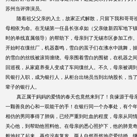
苏州当评弹演员。
随着祖父父亲的入土，故家正式解散，只留下我和哥哥
母相依为命。在无锡第一任县长张卓如（父亲做新四军地下
时的单线直属领导）的帮助下，母亲到了无锡市区参加工作
开始时在缫丝厂，机器轰鸣，雪白的茧子们在沸水中跳舞，
的雪白的丝线被滚筒缠绕。母亲围着雪白的围裙，在机器之
回巡视，从家庭养蚕人变成了车间缫丝人。不久，母亲被调
民银行入职，成为银行人，从柜台出纳员当到出纳股长，当
辈子的银行人。
真正属于妈妈的爱情的春天也竟然来到了！良缘源于母
一颗善良的心和一双能干的手！在银行同一个办事处，有个
相仿的男同事得了肺病，已经严重到吐血的程度，母亲从同
关心他，到帮助他照料他。在母亲的悉心照护下，他的肺竟
般地好了起来，再也没有复发。两人自然而然地恋爱结婚，