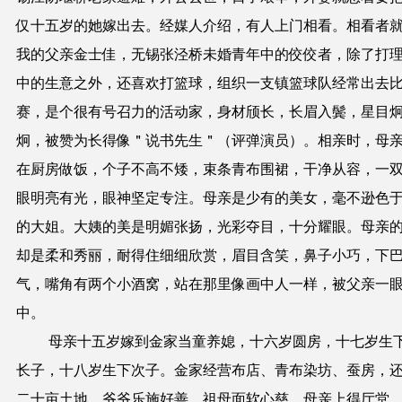
仅十五岁的她嫁出去。经媒人介绍，有人上门相看。相看者
我的父亲金士佳，无锡张泾桥未婚青年中的佼佼者，除了打
中的生意之外，还喜欢打篮球，组织一支镇篮球队经常出去
赛，是个很有号召力的活动家，身材颀长，长眉入鬓，星目
炯，被赞为长得像＂说书先生＂（评弹演员）。相亲时，母
在厨房做饭，个子不高不矮，束条青布围裙，干净从容，一
眼明亮有光，眼神坚定专注。母亲是少有的美女，毫不逊色
的大姐。大姨的美是明媚张扬，光彩夺目，十分耀眼。母亲
却是柔和秀丽，耐得住细细欣赏，眉目含笑，鼻子小巧，下
气，嘴角有两个小酒窝，站在那里像画中人一样，被父亲一
中。
母亲十五岁嫁到金家当童养媳，十六岁圆房，十七岁生
长子，十八岁生下次子。金家经营布店、青布染坊、蚕房，
二十亩土地，爷爷乐施好善，祖母面软心慈。母亲上得厅堂