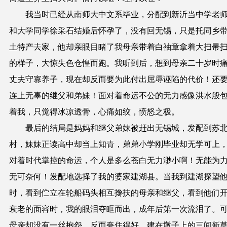
我当时已经从南师大中文系毕业，分配到新沂当中学老
和大学同学徐采石结婚后怀孕了，没有回无锡，只是托同乡
土特产去家，他却亲眼目睹了我母亲带着白袖章拿着大扫帚
的样子，大惊失色仓惶而跑。我听到后，想到母亲二十岁时
丈夫守寡养子，现在却反而要为此付出屈辱诬陷的代价！还
连上无辜的继父和弟妹！面对着命运不公的无力感像洪水般
着我，只觉得冰凉透骨，心痛如绞，愤怒之极。
最后的结局是妈妈和继父弟妹被赶出无锡城，发配到苏
村，妹妹正读高中却当上知青，弟弟小学刚毕业却无学可上
对着时代掌控的命运，个人是多么苍白无力渺小啊！无能为
无可奈何！发配地选择了我的婆家建湖县。当我到建湖探望
时，看到伫立在轮船码头相互搀扶的母亲和继父，看到他们
衰老的面容时，我的眼泪夺眶而出，成年后第一次流泪了。
母亲却没有一丝抱怨，反而夸住得好，建在墩子上的三间新