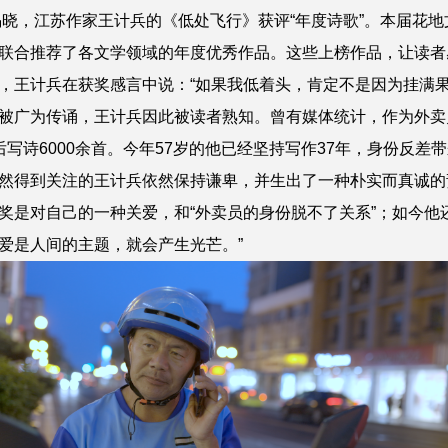
晓，江苏作家王计兵的《低处飞行》获评“年度诗歌”。本届花地
联合推荐了各文学领域的年度优秀作品。这些上榜作品，让读者
，王计兵在获奖感言中说：“如果我低着头，肯定不是因为挂满果
广为传诵，王计兵因此被读者熟知。曾有媒体统计，作为外卖员
写诗6000余首。今年57岁的他已经坚持写作37年，身份反差
然得到关注的王计兵依然保持谦卑，并生出了一种朴实而真诚的
奖是对自己的一种关爱，和“外卖员的身份脱不了关系”；如今他
爱是人间的主题，就会产生光芒。”