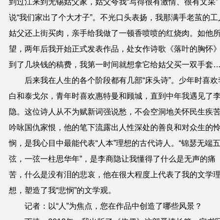
到过江来到无锡姑父家，姑父夸我“写得很有激情、很有文采”
说“我们家出了个大才子”。不光口头表扬，我那满手老茧的工
姑父还上街买肉，亲手给我做了一顿香喷喷的红烧肉。如他
望，两年后我开始正式发表作品，处女作诗歌《落叶的胸怀
到了几块钱的稿费，我第一时间就想拿它给姑父买一双手套
后来我在人生的各个阶段都有几部“床头诗”。少年时喜欢
白和泰戈尔，青年时喜欢惠特曼和顾城，直到中年我遇见了
隐。这位诗人从不为赋新词强说愁，不会空洞地关怀民生疾
吟咏国仇家恨，他的笔下流露出人性深处的善良和对众生的
悯，是我心目中最能代表“人本”理想的古代诗人。“锦瑟无端
弦，一弦一柱思华年”，是李商隐让我懂得了什么是无声的痛
苦，什么是没有泪的悲哀，他在很大程度上代表了我的文学
想，塑造了我“悲悯”的文学观。
记者：以“人”为焦点，您在作品中创造了哪些风景？