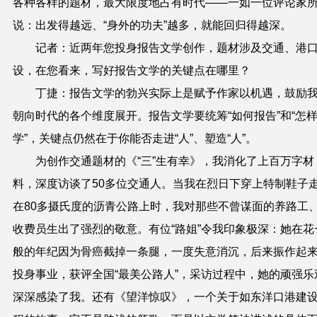
各种各样的题材，最大限度地占有时代——一如一位评论家
说：出发得越远、“身外的功夫”越多，就能回归得越深。
记者：近两年您投身报告文学创作，题材涉及交通、港
设，在您看来，写好报告文学的关键点在哪里？
丁捷：报告文学的勃兴实际上是赋予作家以机遇，鼓励
朝向时代的各个维度展开。报告文学要统筹“如何报告”和“怎
学”，关键点仍然在于你能否走进“人”、塑造“人”。
为创作交通题材的《“三”生有幸》，我消化了上百万字材
料，深度访谈了50多位交通人。当我在烈日下穿上特制鞋子
在80多摄氏度的沥青公路上时，我对那些不曾谋面的养路工
收费员生出了强烈的敬意。有位“路姐”令我印象极深：她在花
般的年纪因为骨癌截掉一条腿，一度失意消沉，后来振作起
投身事业，获评全国“最美公路人”，采访过程中，她的顽强乐
深深感染了我。还有《望洋惊叹》，一个关于如东洋口港建