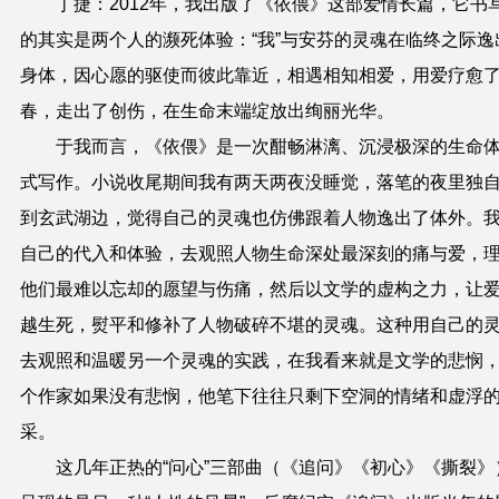
丁捷：2012年，我出版了《依偎》这部爱情长篇，它书
的其实是两个人的濒死体验：“我”与安芬的灵魂在临终之际逸
身体，因心愿的驱使而彼此靠近，相遇相知相爱，用爱疗愈
春，走出了创伤，在生命末端绽放出绚丽光华。
于我而言，《依偎》是一次酣畅淋漓、沉浸极深的生命
式写作。小说收尾期间我有两天两夜没睡觉，落笔的夜里独
到玄武湖边，觉得自己的灵魂也仿佛跟着人物逸出了体外。
自己的代入和体验，去观照人物生命深处最深刻的痛与爱，
他们最难以忘却的愿望与伤痛，然后以文学的虚构之力，让
越生死，熨平和修补了人物破碎不堪的灵魂。这种用自己的
去观照和温暖另一个灵魂的实践，在我看来就是文学的悲悯
个作家如果没有悲悯，他笔下往往只剩下空洞的情绪和虚浮
采。
这几年正热的“问心”三部曲（《追问》《初心》《撕裂》