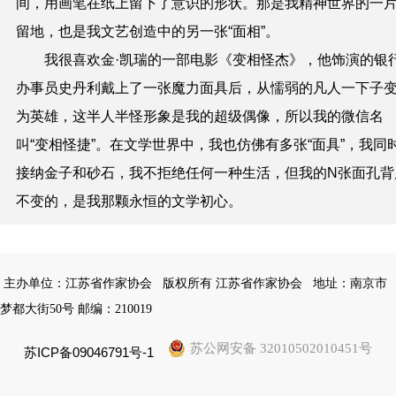
间，用画笔在纸上留下了意识的形状。那是我精神世界的一
留地，也是我文艺创造中的另一张“面相”。
我很喜欢金·凯瑞的一部电影《变相怪杰》，他饰演的银
办事员史丹利戴上了一张魔力面具后，从懦弱的凡人一下子
为英雄，这半人半怪形象是我的超级偶像，所以我的微信名
叫“变相怪捷”。在文学世界中，我也仿佛有多张“面具”，我同
接纳金子和砂石，我不拒绝任何一种生活，但我的N张面孔背
不变的，是我那颗永恒的文学初心。
主办单位：江苏省作家协会
版权所有 江苏省作家协会
地址：南京市
梦都大街50号 邮编：210019
苏公网安备 32010502010451号
苏ICP备09046791号-1