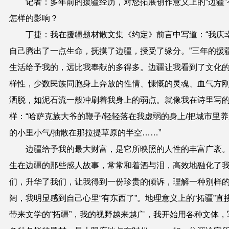
记者：多年前的援疆经历，对您拓展创作意义上的“边疆”
怎样的影响？
丁捷：我在援疆题材散文集《约定》前言中写道：“我庆
自己腾出了一点生命，抚摸了边疆，授受了缘分。”三年的援
生活给予我的，远比我奉献的多得多。边疆让我看到了文化
样性，少数民族同胞身上奔放的性情、慷慨的灵魂、血气方
洒脱，如泥石流一般冲刷着我身上的弱点。就像我在诗里写
样：“哈萨克族大爷的鞭子/轻轻落在我虚弱的身上/把城市里
的小里小气/抽散在那拉提草原的半空……”
边疆给予我的最大财富，是它所映照的人性的丰富广袤
生在边疆的那些感人故事，常常和着酒与泪，高效地融化了
们，升华了我们，让我得到一份珍贵的倾诉，理解一种别样
阔，我明显感到自己心里“有东西了”。地理意义上的“拓疆”直
带来文学的“拓疆”，我的视野越来越广，我开始用各种文体，