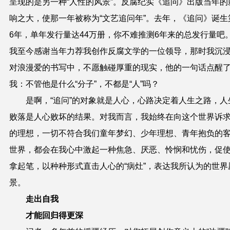
呈现的是另一种“人性的风景”。反腐纪实《追问》出版当年的
响之大，使那一年被称为“文艺追问年”。去年，《追问》诞生
6年，单年发行量达44万册，你不难推测6年来的总发行量吧
我至今感谢当年力荐我创作反腐文学的一位领导，那时我沉
对浪漫爱的书写中，不愿触碰厚重的现实，他的一句话点醒
我：不管他是什么“分子”，不都是“人”吗？
是啊，“追问”的对象就是人心，心路决定着人生之路，人
败落是人心败坏的结果。对我而言，我始终在向这个世界诉
的理想，一切不符合我们童年梦幻、少年理想、青年抱负的
世界，都会在我心中激起一种焦急、厌恶、怜悯和忧伤，促
拿起笔，以种种形式直击人心的“病灶”，表达我所认为的世界
景。
走出自我
才能回归得更深