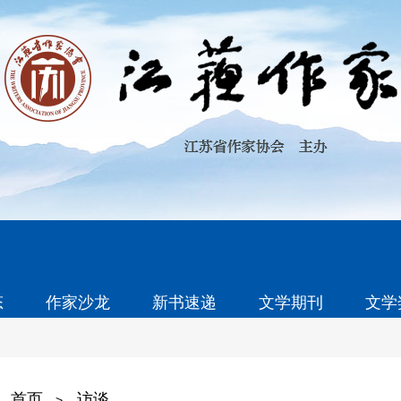
态
作家沙龙
新书速递
文学期刊
文学
首页
访谈
>