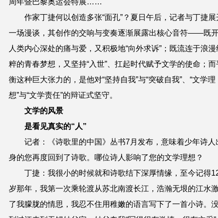
周年暨巴黎奥运会特展……
作家丁捷何以创造多张“面孔”？夏日午后，记者与丁捷展
一场漫谈，其创作的交响与变奏逐渐展露出核心音符——既
人类内心深处的痛与爱，又积极地“向外求诉”；既流连于浪漫
粹的青春梦想，又坚持“入世”、扛起时代赋予文学的使命；而
衡这种巨大张力的，是他对“坚持自我”与“突破自我”、“文学理
想”与“文学责任”的辩证式坚守。
文学的风景
是看见真实的“人”
记者：《诗歌里的中国》丛书7月发布，意味着少年诗人
身的您再度回到了诗歌。哪位诗人影响了您的文学理想？
丁捷：我很小的时候就和诗歌结下深厚情缘，至今记得1
岁那年，我第一次乘轮渡从苏北南渡长江，浩瀚无垠的江水
了我朦胧的情思，我忍不住用稚嫩的语言写下了一首小诗。