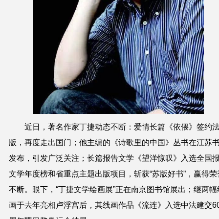
近日，著名作家丁捷动态不断：爱情长篇《依偎》签约
版，再度走出国门；他主编的《诗歌里的中国》丛书在江苏
发布，引发广泛关注；长篇报告文学《望洋惊叹》入选全国
文学年度榜和省重点主题出版项目，斩获“苏版好书”，赢得荣
不断。眼下，“丁捷文学绘画展”正在南京图书馆展出；继两幅
画于去年亮相卢浮宫后，其线画作品《流连》入选中法建交6