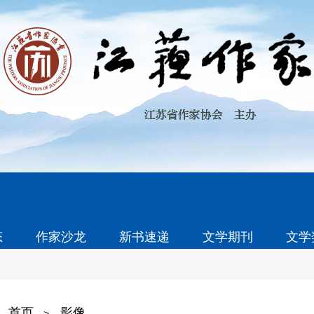
态
作家沙龙
新书速递
文学期刊
文学
首页
影像
>