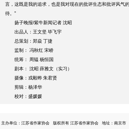
言，这既是我的追求，也是我对现在的批评生态和批评风气
待。”
扬子晚报/紫牛新闻记者 沈昭
出品人：王文坚 毕飞宇
总策划：郑焱 丁捷
监制： 冯秋红 宋峤
统筹： 周韫 杨恒国
剧本： 沈昭 薛雅文（实习）
摄像：戎毅晔 朱君贤
剪辑：杨泽华
校对：盛媛媛
主办单位：江苏省作家协会
版权所有 江苏省作家协会
地址：南京市