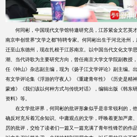
何同彬，中国现代文学馆特邀研究员，江苏紫金文艺英
南京申创世界“文学之都”特聘专家。何同彬出生于河北沧州，
迁至山东德州，现在扎根于江苏南京。以中国当代文化文学
潮、当代诗歌为主要研究方向，曾任南京大学文学院副教授
任《钟山》杂志副主编，现为《扬子江文学评论》副主编。
有文学评论集《浮游的守夜人》《重建青年性》《历史是精
蒙难》《我们该以何种方式与传统对话》，编辑出版《韩东
资料》等。
在文学批评界，何同彬的批评形象似乎是非常锐利的，
确反对充斥着冗余知识、中庸观点的文学，呼唤着更加严肃
厉的批评，交给了读者们一篇又一篇充满了青年性锋芒的作