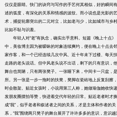
仅仅是眼睛。快门的诀窍与写作的手艺何其相似，好的瞬间
述的弧度，有深化的关系和情感的波纹。而小说也是光影的
术，捕捉轮廓突出的二元对立，比如老与少，比如城市与乡
比如不耻与识羞。
年轻人对“老”有执念，确实出乎意料。短篇《晚上十点》
中，美妆博主因为被暧昧的对象连续爽约，便在晚上十点去
家作客，和一个已经连续几次中风、近十年未下过楼、每天
走路的老头说话。但中风老头说不出话，剩下的只有意识，
舞台也简陋，只有两张凳子。一张睡下来，中间卡一只盆，
所。另一张是一步一拖时的扶凳，凳脚在瓷砖地上反复刮擦
时会散架。贴近女孩时，小说用第三人称，她做瑜伽她收快
发朋友圈摆拍等赞，快进着交代年轻的日常。贴近老者时才
成“我”，似乎老者和叙述者之间的关系，才是主体和作者的关
系，“我”围绕两只凳子的舞台展开了许许多多的意识，意识越