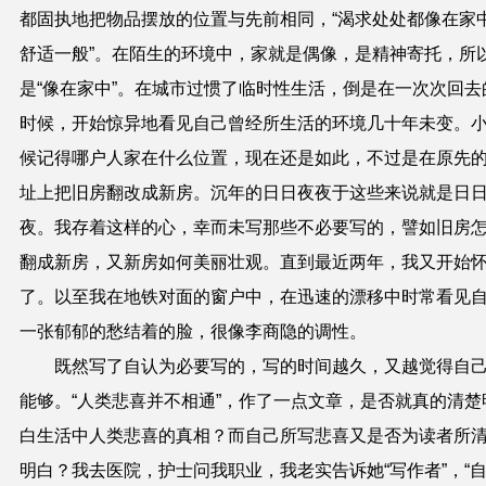
都固执地把物品摆放的位置与先前相同，“渴求处处都像在家
舒适一般”。在陌生的环境中，家就是偶像，是精神寄托，所
是“像在家中”。在城市过惯了临时性生活，倒是在一次次回去
时候，开始惊异地看见自己曾经所生活的环境几十年未变。
候记得哪户人家在什么位置，现在还是如此，不过是在原先
址上把旧房翻改成新房。沉年的日日夜夜于这些来说就是日
夜。我存着这样的心，幸而未写那些不必要写的，譬如旧房
翻成新房，又新房如何美丽壮观。直到最近两年，我又开始
了。以至我在地铁对面的窗户中，在迅速的漂移中时常看见
一张郁郁的愁结着的脸，很像李商隐的调性。
既然写了自认为必要写的，写的时间越久，又越觉得自
能够。“人类悲喜并不相通”，作了一点文章，是否就真的清楚
白生活中人类悲喜的真相？而自己所写悲喜又是否为读者所
明白？我去医院，护士问我职业，我老实告诉她“写作者”，“