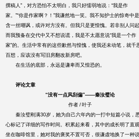
撰稿人”，对方恐怕不太明白，我只好懦弱地说：“我是作
家。”“你是作家啊？！”我谦然地一笑。我不知护士的惊奇中
含一丝嘲讽，或许对方没有。但我只是更惶愧。若非别人问
而我预备在交代中又不想说谎，我是不太愿意说“我是一个作
家”的。生活中常有的这些歉然与惶愧，使我还未动笔，就千
百想，应该没有写旧房翻改新房吧。
在生活的底部，永远是谦卑而又惶恐的。
评论文章
“没有一点风刮偏”——秦汝璧论
作者 / 叶子
秦汝璧刚满30岁，她为自己六年内的一打中短篇小说，
心标记了详细的写作时间。积累起来看，其中的成长明了直
坐在咖啡馆里，她对我的褒奖不置可否，很谦虚地换了一种