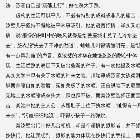
法，形容自己是“震荡上行”，好在涨大于跌。
虚构的生活可以平凡，不必有特别的成就或非凡的痛苦
汝璧几乎坚持不懈地被平常事吸引。她的语言抒情，详实又
确，说“墨绿的树叶中的晚风就像是给整座城市兑了点冷水进
去”，脏衣服“失去了干净的劲道”，蛐蛐儿叫得清脆明亮，是“
有一点风刮偏”的声音。秦汝璧的才华在她慢悠悠的耐心中体
现，生活烂熟的表层下又破出些新的种子。有一次她提及水
其实文学中早有关于水蛭的神来之笔。川端康成形容女孩柔
腻而伸缩自如的嘴唇，宛如美极了的水蛭。汪曾祺笔下的顽
见地上的水蛭缩成拳头大，踩也踩不破。而秦汝璧选择正面
击，粪池中她的主人公，从腿肚子上往下拽水蛭，“扯得有一
来长”，“污血细细地流”，吓得小孩子一路弹跳。
秦汝璧出门带好几台相机，却是个谨慎的摄影者，并不
按快门。她让我想到，摄影的能力体现在按快门的手指上，