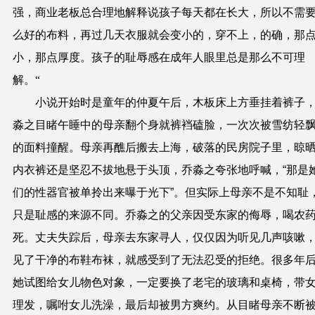
强，商业老板总合理地解释说孩子每天都在长大，所以不需
么好的布料，再过几天衣服就会变小的，穿不上，的确，那
小，那点厚度。孩子的耻辱感在成年人眼里总是那么不可理
解。“
小说开始时是童年的仲夏午后，木板床上方垂挂着裤子
淼之目睹午睡中的母亲翻个身就裤裆磕脸，一次次被雪纺轻
的面料撞醒。母亲再醮后搬去上海，破落的民房院子里，晾
内衣裤还是坚忍不拔地悬于头顶，乔淼之夸张地呼喊，“那是
们的性器官被单拎出来曝于光下”。但实际上母亲不是不知耻
只是耻感的来源不同。乔淼之的父亲因受东家的侮辱，喝农
死。丈夫失踪后，母亲去东家寻人，仅仅因为听见几声咳嗽
见了干净的布鞋布袜，就感受到了无法忍受的拒绝。很多年
她试图给女儿物色对象，一定要换了老宅的玻璃和桌椅，带
理发，嘱咐女儿洗澡，最后却被男方爽约。从目睹母亲不断