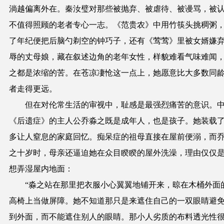
淌越偏离外在。秦汝璧对那些被抛弃、被虐待、被谩骂，被
不值得照顾的老者专心一志。《范贵农》中用竹筷头挑稠粥
了年纪便把后脑勺剃空的钟巧子，还有《莺莺》里被女婿嫌
辱的丈母娘，藏在叙述边角的老年女性，样貌难看气味难闻
之都是浓缩的苦。在苍凉凄怆这一点上，她愿意比大多数同
者走得更远。
但在对伦常生活的审视中，耻感是最强烈痛苦的意识。
《后遗症》的主人公乔淼之既是成年人，也是孩子。她装载
多让人窒息的家庭回忆。痴呆症的祖母直接在屋前便溺，而
之十岁时，母亲还逼迫她在众目睽睽的屋外洗澡，理由仅仅
想弄湿屋内地面：
“淼之站在那里把衣服小心翼翼地铺开来，晾在木桶外面
高椅上当做屏障。她不知道那只是来遮住自己的一双眼睛避
到外面，而不能遮住别人的眼睛。那小人劣质的布料透光性