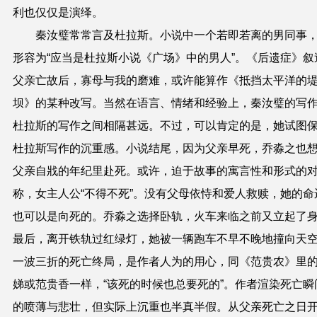
利也仅仅是演绎。
秦汝璧常常言及杜拉斯。小说中一个若即若离的男同事
形容为“应当是杜拉斯小说《广场》中的男人”。《后遗症》叙
父亲亡故后，寡母与我的磨难，或许能算作《抵挡太平洋的
坝》的某种改写。当然在语言、情绪和经验上，秦汝璧的写
杜拉斯的写作之间相隔甚远。不过，可以肯定的是，她试图
杜拉斯写作的沉重感。小说结尾，因为父亲早死，乔淼之也
父亲自戕的年纪里赴死。或许，迫于故事的寓言性和形式的
称，女主人公“不得不死”。没有父母依恃和爱人救赎，她的命
也可以是向死的。乔淼之选择卧轨，火车来临之前又立起了
最后，离开铁轨过红绿灯，她被一辆跑车不早不晚地撞向天
一波三折的死亡终局，是作者人为的用心，同《范贵农》里
娣或范贵香一样，“该死的时候也总要死的”。作者渲染死亡瞬
的喷薄与悲壮，但实际上沉重也半真半假。从父亲死亡之日