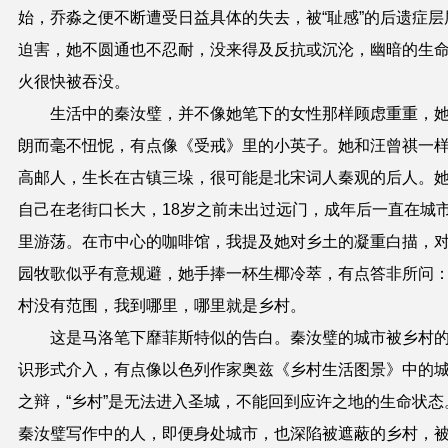
始，乔淼之便不断遭受日益具体的失去，被“耻感”的后遗症层
迫害，她不圆通也不忍耐，没来得及反抗或沉沦，幽暗的生
火很快被吞没。
生活中的秦汝璧，并不像她笔下的女性那样顾虑重重，
朗而毫不忸怩，有点像《受戒》里的小英子。她和汪曾祺一
高邮人，生长在古镇三垛，很可能是北宋词人秦观的后人。
自己在老街口长大，18岁之前未出过远门，成年后一直在城
里游荡。在市中心的咖啡馆，我提及她对乡土的凝重白描，
园牧歌似乎有意规避，她手捧一杯生椰冷萃，有点答非所问
村没有范围，我到哪里，哪里就是乡村。
这是马洛笔下靡菲斯特似的告白。秦汝璧的城市被乡村
识形式介入，有点像以色列作家奥兹《乡村生活图景》中的
之辩，“乡村”是无法进入圣城，不能回到应许之地的生命状态
秦汝璧写作中的人，即便身处城市，也深陷被遮蔽的乡村，