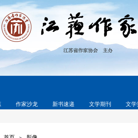
态
作家沙龙
新书速递
文学期刊
文学
首页
影像
>