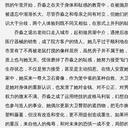
扰的午觉开始，乔淼之在关于身体和耻感的教育中，在被抛
被遗忘中渐渐长大。尽管乔淼之和母亲之间有对立，但她们
识大于分歧，两个人体验到既不同又相似，在形式上并列的
乔淼之退出老街口走入城市，起初做房屋中介，遇挫后
医疗器械的销售，成了院方客户的情人。她几乎过于顺利地
市里有了不再被老鼠打搅的像样居所，虽然房子并不属于她
质上也与她无关。慌张磨掉了乔淼之的耻感，她努力接受“耻”
生存状态，不仅是努力接受，甚至是主动招惹。在情人安置
家中，她买来一尊大卫石膏像，作为笼中雀的某种自救。大
是她对身体的重新认识，也发泄了她对金钱、对不公正、对
权力的微末不满。乔淼之成了运用绝技的皮格马利翁，幻想
也参与造人的事业。她偶尔更新大卫臀部的遮挡物，把毛巾
塑料藤蔓，但没有改造和变化，更不用提创造或重生。如果
的重压，来自他人的侮辱，和对未来的恐惧一成不变，局部