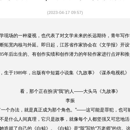
(2023-04-17 09:57)
现场的一种凝视，也代表了对文学未来的长远期待，青年写作
断拓宽内核与外延。即日起，江苏省作家协会在《文学报》开设
985年后出生的、有创作实绩和创作潜力的年轻作家进行点评和
于1989年，出版有中短篇小说集《九故事》《谋杀电视机》
看，那个正在扮演“我”的人——大头马《九故事》
李振
一个办法，就是真正成为那个角色。”——这可能是罪犯，也可
不是什么人间真理，它只是故事，就像每个人都坚强又可悲地活
她造就了自己的《白鲸》。《白鲸》是“我”写给“万老师”的信。