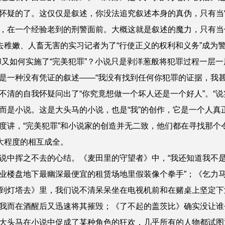
怀疑的了。这仅仅是叙述，你没法追究叙述本身的真伪，只有当
，在一个经验老到的刑警面前。大概这就是叙述的魔力，只有当你
去稚嫩、人畜无害的实习记者为了“行使正义的权利和义务”成为
却又如何实施了“完美犯罪”？小说只是剥洋葱般将犯罪过程一层
是一种没有凭证的叙述——“我没有找到任何你犯罪的证据，我甚
不清的自我怀疑问出了“你究竟想做一个坏人还是一个好人”。“说
而是小说。这是大头马的小说，也是“我”的创作，它是一个人真
度讲，“完美犯罪”和小说家的创造并无二致，他们都在寻找那个
大程度的相互成全。
中挥之不去的心结。《麦田里的守望者》中，“我还知道我不是
业楼盘地下最幽深最便宜的租赁场地里假装像个拳手”；《乞力马
到灯塔去》里，我们说不清呆呆坐在电视机前和在赌桌上坚定下
我而在酒醒后又迅速将其摧毁；《了不起的盖茨比》确实没让谁
大头马在小说中促成了某种角色的狂欢，几乎所有的人物都试图