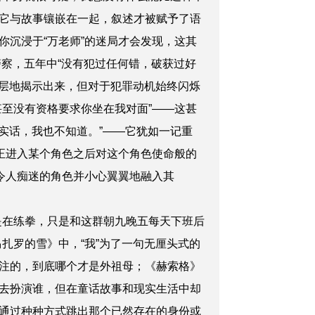
它与故事镶嵌在一起，叙述才被赋予了语
沉浸于“万老师”的迷局才会发现，这其
警察，五年中“没有犯过任何错，破获过好
一层地揭示出来，但对于犯罪动机始终闪烁
至没有资格要求你坐在我对面”——这甚
实话，我也不知道。”——它犹如一记重
正进入某个角色之后对这个角色使命般的
令人痴迷的角色并小心翼翼地融入其
在练拳，只是和这群朝九晚五每天下班后
扎罗的雪》中，“我”为了一句无厘头式的
注的，到底哪个才是外祖母；《赫索格》
去扮演谁，但在童话故事和现实生活中却
通过种种方式跳出那个已然存在的身份或