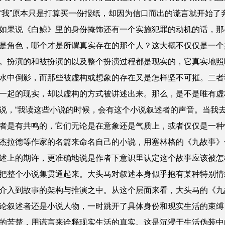
“我”原本只是打算买一份报纸，却因为信口而出的谎言就开始了
如果说《白鲸》里的身份掩饰还有一个实施犯罪的动机的话，那
是角色，哪个才是所谓真实存在的那个人？这大概不仅仅是一个
。扮演的和被扮演的以及整个扮演过程都是现实的，它真实地照
水中倒影，而那些被虚构或想象的存在又是怎样坚不可摧。二者
一起的现实，却以虚构的方式被讲述出来。那么，是不是唯有虚
，“我读这些小说的时候，会有这个小说叙述者的声音。当我去
者是有共鸣的，它们无论是在意象还是气质上，或者仅仅是一种
杰拉德等作家的名篇来命名自己的小说，用塞林格的《九故事》
述上的期许，更准确地说是作者下意识里认定这个故事应该被怎
把整个小说集贯通起来。大头马对叙述本身似乎抱有某种特别情
介入到故事的架构与推演之中。从这个层面来看，大头马的《九
论叙述者还是小说人物，一时跳开了具体身份和现实生活的束缚
的苦楚，用谎言来诠释现实生活的真实。这是沉浸于生活伪装中