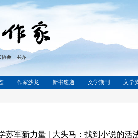
态
作家沙龙
新书速递
文学期刊
文学
学苏军新力量 | 大头马：找到小说的活