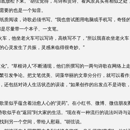
底放松下来。”胡弦觉得，写诗和赏诗、看风景其实有相似之处
需要的也是一个知音。
质阅读，诗歌必须书写。“我也曾试图用电脑或手机写，奇怪的
都是尽量带一个本子、一支笔。
车，他坐老火车可以写诗，高铁写不了，“所以我喜欢坐老火车
的心灵发生了共振，灵感来临得很奇妙。”
”。“草根诗人”不断涌现，他们所撰写的一两句诗歌在网络上
引发争论。把文笔优美、词藻华丽的文章分分行，就可以看作
，还包括对诗人生活状态的误读，“如果创作的出发点不是诗歌
里似乎蕴含着治愈人心的“灵药”。在小红书、微博、微信朋友
诗歌似乎在“返回”到大家的生活。“现在有一种流行的说法叫诗与
找到另一个空间，带给人慰藉。”胡弦说。