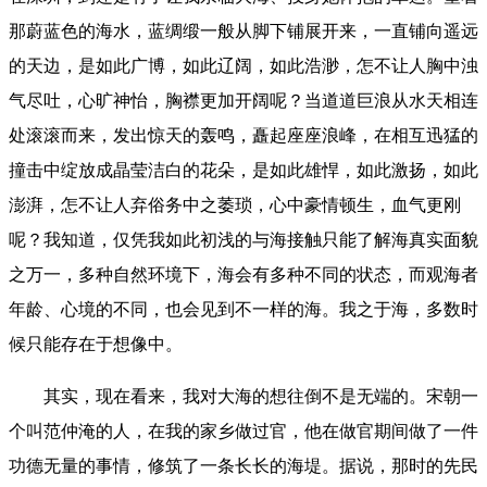
那蔚蓝色的海水，蓝绸缎一般从脚下铺展开来，一直铺向遥远
的天边，是如此广博，如此辽阔，如此浩渺，怎不让人胸中浊
气尽吐，心旷神怡，胸襟更加开阔呢？当道道巨浪从水天相连
处滚滚而来，发出惊天的轰鸣，矗起座座浪峰，在相互迅猛的
撞击中绽放成晶莹洁白的花朵，是如此雄悍，如此激扬，如此
澎湃，怎不让人弃俗务中之萎琐，心中豪情顿生，血气更刚
呢？我知道，仅凭我如此初浅的与海接触只能了解海真实面貌
之万一，多种自然环境下，海会有多种不同的状态，而观海者
年龄、心境的不同，也会见到不一样的海。我之于海，多数时
候只能存在于想像中。
其实，现在看来，我对大海的想往倒不是无端的。宋朝一
个叫范仲淹的人，在我的家乡做过官，他在做官期间做了一件
功德无量的事情，修筑了一条长长的海堤。据说，那时的先民