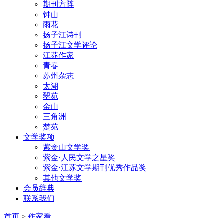
期刊方阵
钟山
雨花
扬子江诗刊
扬子江文学评论
江苏作家
青春
苏州杂志
太湖
翠苑
金山
三角洲
楚苑
文学奖项
紫金山文学奖
紫金·人民文学之星奖
紫金·江苏文学期刊优秀作品奖
其他文学奖
会员辞典
联系我们
首页
>
作家看