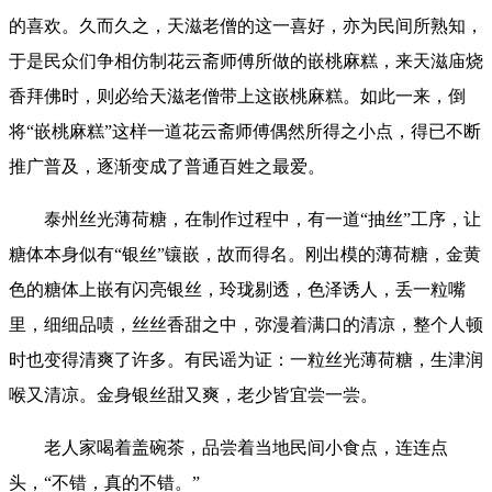
的喜欢。久而久之，天滋老僧的这一喜好，亦为民间所熟知，
于是民众们争相仿制花云斋师傅所做的嵌桃麻糕，来天滋庙烧
香拜佛时，则必给天滋老僧带上这嵌桃麻糕。如此一来，倒
将“嵌桃麻糕”这样一道花云斋师傅偶然所得之小点，得已不断
推广普及，逐渐变成了普通百姓之最爱。
泰州丝光薄荷糖，在制作过程中，有一道“抽丝”工序，让
糖体本身似有“银丝”镶嵌，故而得名。刚出模的薄荷糖，金黄
色的糖体上嵌有闪亮银丝，玲珑剔透，色泽诱人，丢一粒嘴
里，细细品啧，丝丝香甜之中，弥漫着满口的清凉，整个人顿
时也变得清爽了许多。有民谣为证：一粒丝光薄荷糖，生津润
喉又清凉。金身银丝甜又爽，老少皆宜尝一尝。
老人家喝着盖碗茶，品尝着当地民间小食点，连连点
头，“不错，真的不错。”