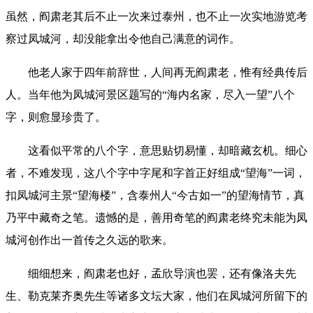
虽然，阎肃老其后不止一次来过泰州，也不止一次实地游览考
察过凤城河，却没能拿出令他自己满意的词作。
他老人家于四年前辞世，人间再无阎肃老，惟有经典传后
人。当年他为凤城河景区题写的“海内名家，尽入一望”八个
字，则愈显珍贵了。
这看似平常的八个字，意思贴切易懂，却暗藏玄机。细心
者，不难发现，这八个字中字尾和字首正好组成“望海”一词，
扣凤城河主景“望海楼”，含泰州人“今古如一”的望海情节，真
乃平中藏奇之笔。遗憾的是，善用奇笔的阎肃老终究未能为凤
城河创作出一首传之久远的歌来。
细细想来，阎肃老也好，孟欣导演也罢，还有像洛夫先
生、勒克莱齐奥先生等诸多文坛大家，他们在凤城河所留下的