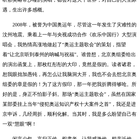
遇，生出许多感概。
2008年，被誉为中国奥运年，尽管这一年发生了灾难性的
汶州地震。乘着上一年与央视成功合作《欢乐中国行》大型演
唱会，我热情高涨地做起了“奥运主题歌会”的策划，指望
着“让北京听到泰州的呐喊与祝福”。谁曾想，北京奥组委给出
的演出函复上，那枚红彤彤的大印，竟然是假的。读者诸君，
恕我眼拙加愚钝，再怎么让我脑洞大开，我也不会去想北京奥
组委的章是假的！为了这方假印，那一年把我折腾得够呛。所
好的是，身正不怕影子斜。那场“奥运主题歌会”，虽然在国家
某部委挂上当年“侵犯奥运知识产权十大案件之首”，我还是进
京申诉，几经周折，顺利化解。当其时，我是多么盼望自己有
一双“慧眼”啊！
闲言少叙，言归正传。阎肃老，让我感激他，想亲近他，