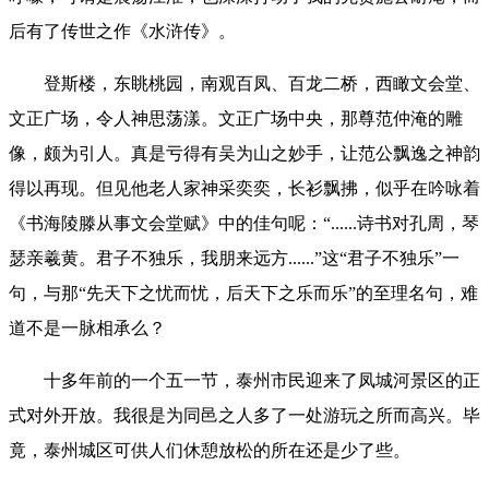
后有了传世之作《水浒传》。
登斯楼，东眺桃园，南观百凤、百龙二桥，西瞰文会堂、
文正广场，令人神思荡漾。文正广场中央，那尊范仲淹的雕
像，颇为引人。真是亏得有吴为山之妙手，让范公飘逸之神韵
得以再现。但见他老人家神采奕奕，长衫飘拂，似乎在吟咏着
《书海陵滕从事文会堂赋》中的佳句呢：“......诗书对孔周，琴
瑟亲羲黄。君子不独乐，我朋来远方......”这“君子不独乐”一
句，与那“先天下之忧而忧，后天下之乐而乐”的至理名句，难
道不是一脉相承么？
十多年前的一个五一节，泰州市民迎来了凤城河景区的正
式对外开放。我很是为同邑之人多了一处游玩之所而高兴。毕
竟，泰州城区可供人们休憩放松的所在还是少了些。