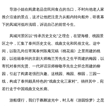
导游小姐在阎肃老品尝民间食点的当口，不时向他老人家
推介沿途的景点，这才让他把注意力从船内转向船外，听夜幕
下的凤城河低吟浅唱，诉说自己的前世今生。
凤城河景区以“传承历史文化”之理念，在望海楼、桃园景
区之中，汇集了泰州历史文化、戏曲文化和民俗文化。这中
间，以取孔尚任寄寓泰州陈庵完稿《桃花扇》之景而建的桃
园，以祖籍泰州的京剧大师梅兰芳先生之生平而建的梅园，以
寄托对泰州先贤、一代评话宗师柳敬亭先生之怀念而建的柳
园，引起了阎肃老强烈兴趣。这桃园、梅园、柳园，三园一
线，构成了泰州颇具特色的“戏曲文化三家村”。徜徉其中，宛
若行走于中国戏曲文化长廊。
游船缓行，我们于粼粼波光中，时儿有《游园惊梦》之昆