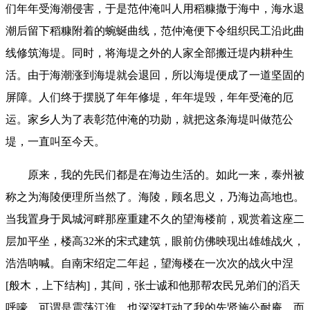
们年年受海潮侵害，于是范仲淹叫人用稻糠撒于海中，海水退
潮后留下稻糠附着的蜿蜒曲线，范仲淹便下令组织民工沿此曲
线修筑海堤。同时，将海堤之外的人家全部搬迁堤内耕种生
活。由于海潮涨到海堤就会退回，所以海堤便成了一道坚固的
屏障。人们终于摆脱了年年修堤，年年堤毁，年年受淹的厄
运。家乡人为了表彰范仲淹的功勋，就把这条海堤叫做范公
堤，一直叫至今天。
原来，我的先民们都是在海边生活的。如此一来，泰州被
称之为海陵便理所当然了。海陵，顾名思义，乃海边高地也。
当我置身于凤城河畔那座重建不久的望海楼前，观赏着这座二
层加平坐，楼高32米的宋式建筑，眼前仿佛映现出雄雄战火，
浩浩呐喊。自南宋绍定二年起，望海楼在一次次的战火中涅
[般木，上下结构]，其间，张士诚和他那帮农民兄弟们的滔天
呼嚎，可谓是震荡江淮，也深深打动了我的先贤施公耐庵，而