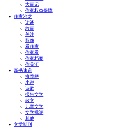
大事记
作家权益保障
作家沙龙
访谈
故事
关注
影像
看作家
作家看
作家档案
作品汇
新书速递
推荐榜
小说
诗歌
报告文学
散文
儿童文学
文学批评
其他
文学期刊