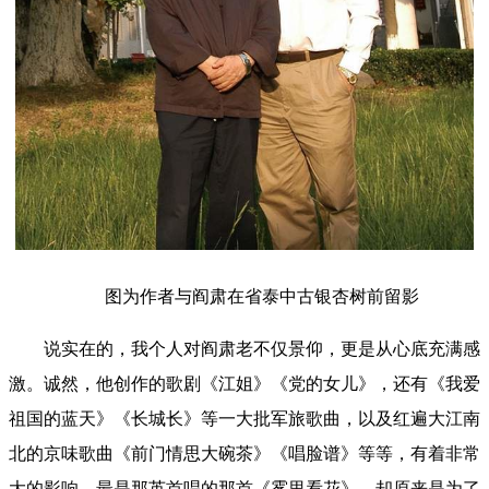
图为作者与阎肃在省泰中古银杏树前留影
说实在的，我个人对阎肃老不仅景仰，更是从心底充满感
激。诚然，他创作的歌剧《江姐》《党的女儿》，还有《我爱
祖国的蓝天》《长城长》等一大批军旅歌曲，以及红遍大江南
北的京味歌曲《前门情思大碗茶》《唱脸谱》等等，有着非常
大的影响。最是那英首唱的那首《雾里看花》，却原来是为了