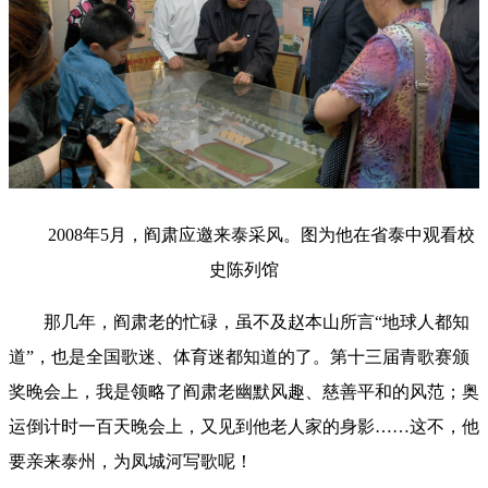
2008年5月，阎肃应邀来泰采风。图为他在省泰中观看校
史陈列馆
那几年，阎肃老的忙碌，虽不及赵本山所言“地球人都知
道”，也是全国歌迷、体育迷都知道的了。第十三届青歌赛颁
奖晚会上，我是领略了阎肃老幽默风趣、慈善平和的风范；奥
运倒计时一百天晚会上，又见到他老人家的身影……这不，他
要亲来泰州，为凤城河写歌呢！