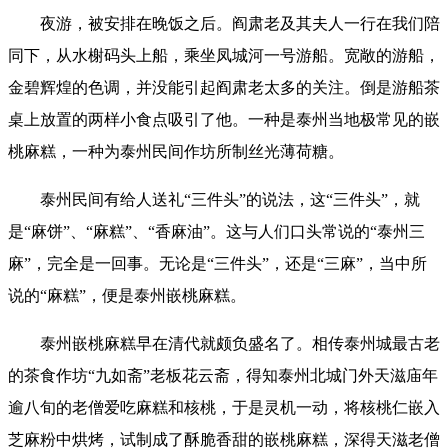
夜游，被安排在晚饭之后。阎肃老及其夫人一行在我们陪
同下，从水榭码头上船，乘坐凤城河一号游船。宽敞的游船，
金碧辉煌的色调，并没能引起阎肃老太多的关注。倒是游船茶
桌上放置的两样小食点吸引了他。一种是泰州当地极常见的嵌
桃麻糕，一种为泰州民间作坊所制丝光薄荷糖。
泰州民间有给人送礼“三件头”的说法，这“三件头”，就
是“麻饼”、“麻糕”、“香麻油”。这与人们口头常说的“泰州三
麻”，完全是一回事。无论是“三件头”，还是“三麻”，当中所
说的“麻糕”，便是泰州嵌桃麻糕。
泰州嵌桃麻糕早在清代就颇负盛名了。相传泰州城最古老
的茶食作坊“九如斋”老板花云斋，得知泰州北城门外天滋庙年
逾八旬的老僧爱吃麻糕和核桃，于是灵机一动，将核桃仁嵌入
芝麻粉中烘烤，试制成了酥脆香甜的嵌桃麻糕，深得天滋老僧