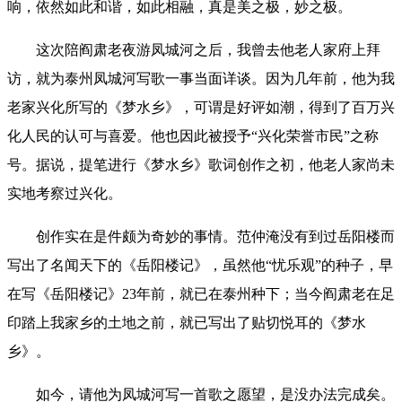
响，依然如此和谐，如此相融，真是美之极，妙之极。
这次陪阎肃老夜游凤城河之后，我曾去他老人家府上拜
访，就为泰州凤城河写歌一事当面详谈。因为几年前，他为我
老家兴化所写的《梦水乡》，可谓是好评如潮，得到了百万兴
化人民的认可与喜爱。他也因此被授予“兴化荣誉市民”之称
号。据说，提笔进行《梦水乡》歌词创作之初，他老人家尚未
实地考察过兴化。
创作实在是件颇为奇妙的事情。范仲淹没有到过岳阳楼而
写出了名闻天下的《岳阳楼记》，虽然他“忧乐观”的种子，早
在写《岳阳楼记》23年前，就已在泰州种下；当今阎肃老在足
印踏上我家乡的土地之前，就已写出了贴切悦耳的《梦水
乡》。
如今，请他为凤城河写一首歌之愿望，是没办法完成矣。