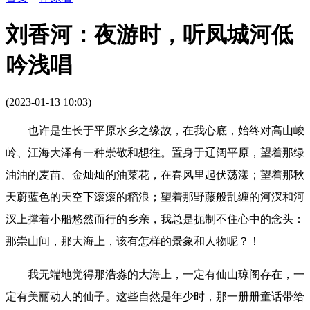
刘香河：夜游时，听凤城河低
吟浅唱
(2023-01-13 10:03)
也许是生长于平原水乡之缘故，在我心底，始终对高山峻
岭、江海大泽有一种崇敬和想往。置身于辽阔平原，望着那绿
油油的麦苗、金灿灿的油菜花，在春风里起伏荡漾；望着那秋
天蔚蓝色的天空下滚滚的稻浪；望着那野藤般乱缠的河汊和河
汊上撑着小船悠然而行的乡亲，我总是扼制不住心中的念头：
那崇山间，那大海上，该有怎样的景象和人物呢？！
我无端地觉得那浩淼的大海上，一定有仙山琼阁存在，一
定有美丽动人的仙子。这些自然是年少时，那一册册童话带给