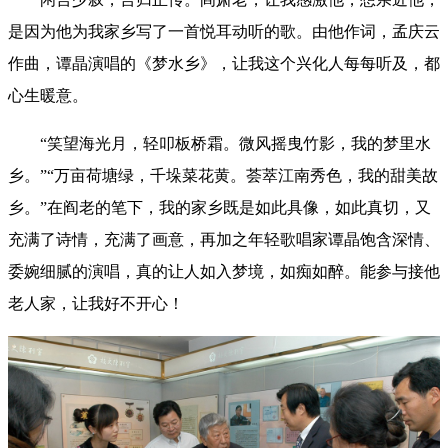
是因为他为我家乡写了一首悦耳动听的歌。由他作词，孟庆云
作曲，谭晶演唱的《梦水乡》，让我这个兴化人每每听及，都
心生暖意。
“笑望海光月，轻叩板桥霜。微风摇曳竹影，我的梦里水
乡。”“万亩荷塘绿，千垛菜花黄。荟萃江南秀色，我的甜美故
乡。”在阎老的笔下，我的家乡既是如此具像，如此真切，又
充满了诗情，充满了画意，再加之年轻歌唱家谭晶饱含深情、
委婉细腻的演唱，真的让人如入梦境，如痴如醉。能参与接他
老人家，让我好不开心！