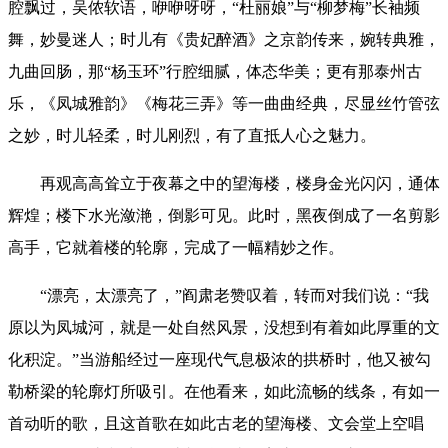
腔飘过，吴侬软语，咿咿呀呀，“杜丽娘”与“柳梦梅”长袖频
舞，妙曼迷人；时儿有《贵妃醉酒》之京韵传来，婉转典雅，
九曲回肠，那“杨玉环”行腔细腻，体态华美；更有那泰州古
乐，《凤城雅韵》《梅花三弄》等一曲曲经典，尽显丝竹管弦
之妙，时儿轻柔，时儿刚烈，有了直抵人心之魅力。
再观高高耸立于夜幕之中的望海楼，楼身金光闪闪，通体
辉煌；楼下水光潋滟，倒影可见。此时，黑夜倒成了一名剪影
高手，它就着楼的轮廓，完成了一幅精妙之作。
“漂亮，太漂亮了，”阎肃老赞叹着，转而对我们说：“我
原以为凤城河，就是一处自然风景，没想到有着如此厚重的文
化积淀。”当游船经过一座现代气息极浓的拱桥时，他又被勾
勒桥梁的轮廓灯所吸引。在他看来，如此流畅的线条，有如一
首动听的歌，且这首歌在如此古老的望海楼、文会堂上空唱