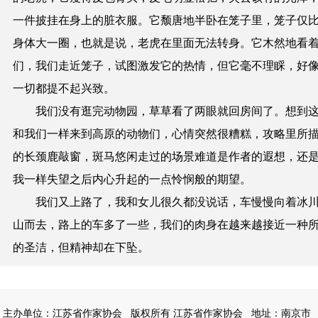
一件披挂在身上的脏衣服。它颓唐地半卧在笼子里，笼子仅
身体大一圈，也就是说，老虎在里面无法转身。它木然地看
们，我们走近笼子，试图激发它的热情，但它毫不理睬，好
一切都提不起兴致。
我们没有逛完动物园，草草看了两眼就回房间了。想到
和我们一样来到高原的动物们，心情突然很糟糕，攻略里所
的长颈鹿敲窗，斑马悠闲走过的场景难道是作者的遐想，还
我一样失望之后内心升起的一点怜悯般的期望。
我们又上路了，我和女儿很久都没说话，车慢慢向着冰
山而去，路上的车多了一些，我们的肉身在越来越接近一种
的圣洁，但精神却在下坠。
主办单位：江苏省作家协会
版权所有 江苏省作家协会
地址：南京市