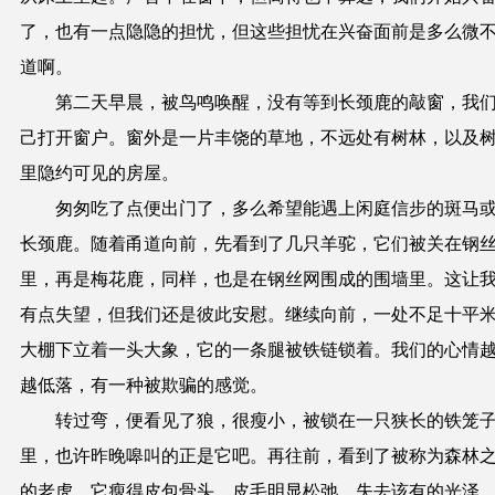
了，也有一点隐隐的担忧，但这些担忧在兴奋面前是多么微
道啊。
第二天早晨，被鸟鸣唤醒，没有等到长颈鹿的敲窗，我
己打开窗户。窗外是一片丰饶的草地，不远处有树林，以及
里隐约可见的房屋。
匆匆吃了点便出门了，多么希望能遇上闲庭信步的斑马
长颈鹿。随着甬道向前，先看到了几只羊驼，它们被关在钢
里，再是梅花鹿，同样，也是在钢丝网围成的围墙里。这让
有点失望，但我们还是彼此安慰。继续向前，一处不足十平
大棚下立着一头大象，它的一条腿被铁链锁着。我们的心情
越低落，有一种被欺骗的感觉。
转过弯，便看见了狼，很瘦小，被锁在一只狭长的铁笼
里，也许昨晚嗥叫的正是它吧。再往前，看到了被称为森林
的老虎，它瘦得皮包骨头，皮毛明显松弛，失去该有的光泽