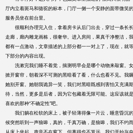
厅内立着斑马和骆驼的标本，门厅一侧一个安静的面带微笑
服务员坐在前台里。
很顺利办理完入住，拿着房卡从后门出去，穿过一条长
走廊，廊内雕龙画栋，很奢华。进入房间，果真干净整洁，
都有一点激动，文章描述的上部分都一一对上了，现在，就
下部分的内容出现。
洗漱完我们睡不着觉，揣测明早会是哪个动物来敲窗。
掀开窗帘，朝着深不可测的黑暗看了看，什么也看不见。我
她别开窗。她朝我诡异一笑，我们对黑暗既感到害怕又充满
待，当然，更多是后者，因为它包藏着无限可能。这应该就
喜欢的那种“不确定性”吧。
我们躺在松软的床上，被子轻薄得像一片云，睡意昏沉
候突然听到一声狼嗥，真的，千真万确，是狼嗥，我们不约
从床上坐起。声音不在窗下，但离得也不算远，我们开始兴