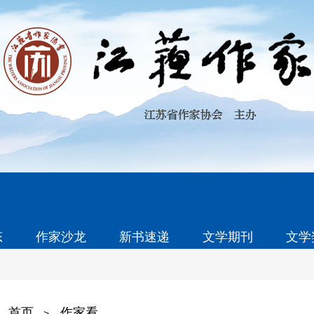
态
作家沙龙
新书速递
文学期刊
文学
首页
作家看
>