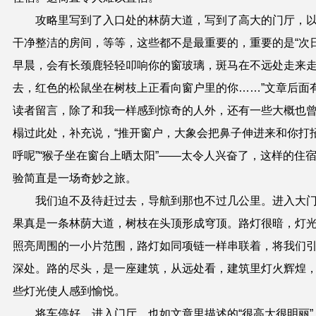
攻略里写到了入口处的林荫大道，写到了高大的门厅，
干净整洁的房间，等等，这些都不是最重要的，重要的是“次
早晨，会有长颈鹿轻轻叩响你的窗玻璃，斑马在不远处走来
去，红色的松鼠坐在树枝上正看向窗户里的你……”文章后面
读者留言，除了和我一样感到惊奇的人外，还有一些大概也
榻过此处，补充说，“推开窗户，大象会把鼻子伸进来和你打
呼呢”“猴子坐在窗台上晒太阳”——太令人兴奋了，这样的住
验简直是一场奇妙之旅。
我们迫不及待赶过去，导航到那也不过几公里。进入大
果真是一条林荫大道，树枝在头顶形成穹顶。路灯很暗，灯
照亮周围的一小片范围，路灯如同项链一样串联着，将我们
深处。路的尽头，是一座建筑，从远处看，建筑里灯火辉煌
些灯光使人感到愉悦。
将车停好，进入门厅，也如文章里描述的“很高大很明丽”