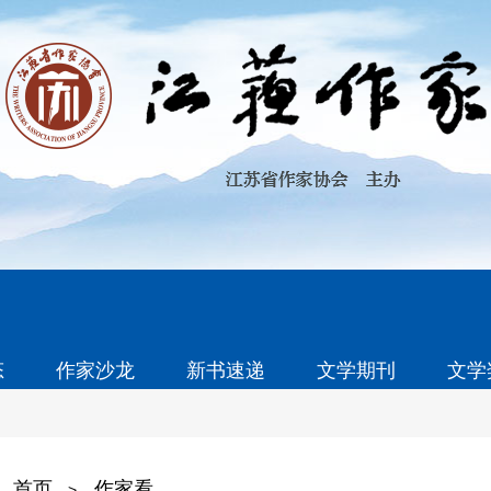
态
作家沙龙
新书速递
文学期刊
文学
首页
作家看
>